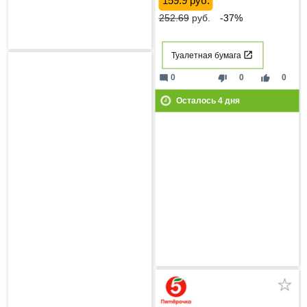
159.9 руб.
252.69
руб.
-37%
Туалетная бумага
mode_comment
thumb_down
thumb_up
0
0
0
Осталось
4
дня