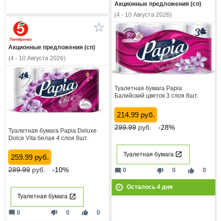
Акционные предложения (сп)
(4 - 10 Августа 2026)
Акционные предложения (сп)
(4 - 10 Августа 2026)
Туалетная бумага Papia
Балийский цветок 3 слоя 8шт.
214.99 руб.
299.99
руб.
-28%
Туалетная бумага Papia Deluxe
Dolce Vita белая 4 слоя 8шт.
Туалетная бумага
259.99 руб.
289.99
руб.
-10%
mode_comment
thumb_down
thumb_up
0
0
0
Осталось
4
дня
Туалетная бумага
mode_comment
thumb_down
thumb_up
0
0
0