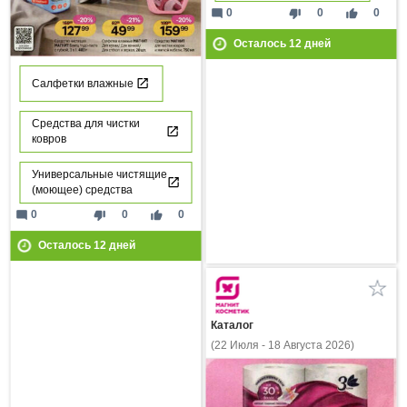
mode_comment
thumb_down
thumb_up
0
0
0
Осталось
12
дней
Салфетки влажные
Средства для чистки
ковров
Универсальные чистящие
(моющее) средства
mode_comment
thumb_down
thumb_up
0
0
0
Осталось
12
дней
Каталог
(22 Июля - 18 Августа 2026)