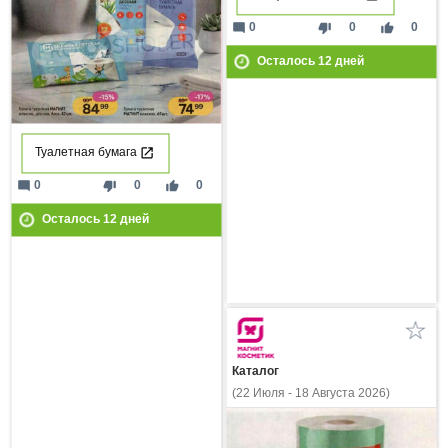
mode_comment
thumb_down
thumb_up
0
0
0
Осталось
12
дней
Туалетная бумага
mode_comment
thumb_down
thumb_up
0
0
0
Осталось
12
дней
Каталог
(22 Июля - 18 Августа 2026)