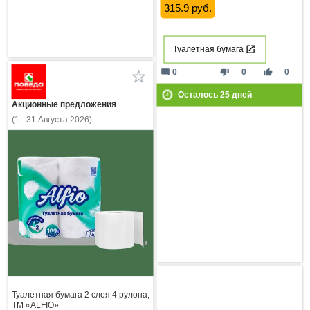
315.9 руб.
Туалетная бумага
mode_comment
thumb_down
thumb_up
0
0
0
Осталось
25
дней
Акционные предложения
(1 - 31 Августа 2026)
Туалетная бумага 2 слоя 4 рулона,
ТМ «ALFIO»