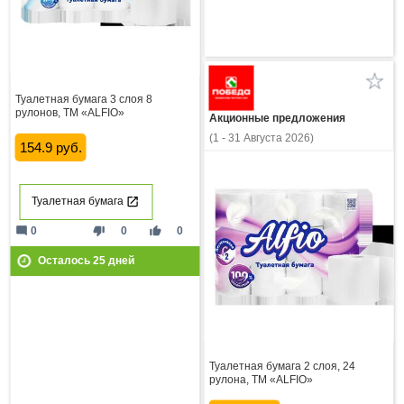
Туалетная бумага 3 слоя 8
рулонов, ТМ «ALFIO»
Акционные предложения
(1 - 31 Августа 2026)
154.9 руб.
Туалетная бумага
mode_comment
thumb_down
thumb_up
0
0
0
Осталось
25
дней
Туалетная бумага 2 слоя, 24
рулона, ТМ «ALFIO»