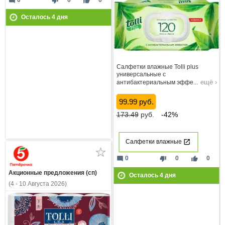
mode_comment
thumb_down
thumb_up
0
0
0
Осталось
4
дня
Салфетки влажные Tolli plus
универсальные с
ещё ›
антибактериальным эффе
...
99.99 руб.
173.49
руб.
-42%
Салфетки влажные
mode_comment
thumb_down
thumb_up
0
0
0
Акционные предложения (сп)
Осталось
4
дня
(4 - 10 Августа 2026)