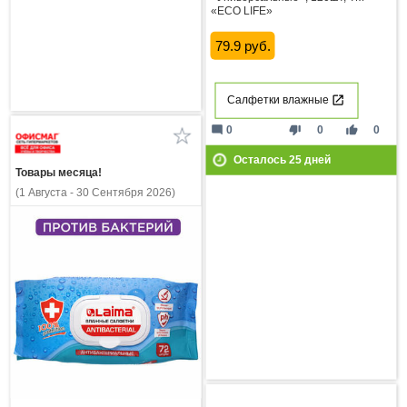
«ECO LIFE»
79.9 руб.
Салфетки влажные
mode_comment
thumb_down
thumb_up
0
0
0
Осталось
25
дней
Товары месяца!
(1 Августа - 30 Сентября 2026)