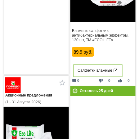
Влажные салфетки с
антибактериальным эффектом,
120 шт, ТМ «ECO LIFE»
89.9 руб.
Салфетки влажные
mode_comment
thumb_down
thumb_up
0
0
0
Осталось
25
дней
Акционные предложения
(1 - 31 Августа 2026)