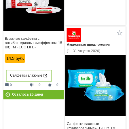
Влажные салфетки с
антибактериальным эффектом, 15
Акционные предложения
шт, ТМ «ECO LIFE»
(1 - 31 Августа 2026)
14.9 руб.
Салфетки влажные
mode_comment
thumb_down
thumb_up
0
0
0
Осталось
25
дней
Салфетки влажные
«Универсальные», 120шт, ТМ