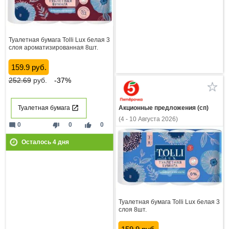
Туалетная бумага Tolli Lux белая 3
слоя ароматизированная 8шт.
159.9 руб.
252.69
руб.
-37%
Акционные предложения (сп)
Туалетная бумага
(4 - 10 Августа 2026)
mode_comment
thumb_down
thumb_up
0
0
0
Осталось
4
дня
Туалетная бумага Tolli Lux белая 3
слоя 8шт.