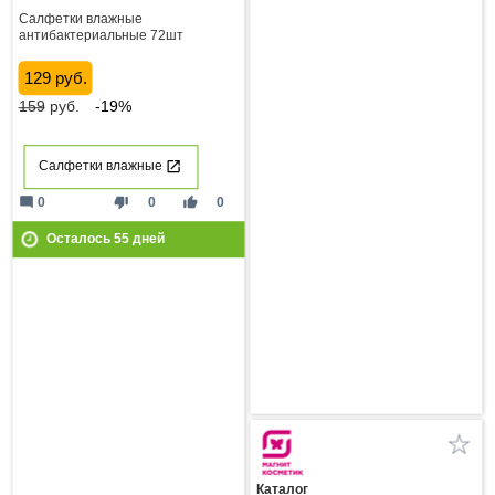
Салфетки влажные
антибактериальные 72шт
129 руб.
159
руб.
-19%
Салфетки влажные
mode_comment
thumb_down
thumb_up
0
0
0
Осталось
55
дней
Каталог