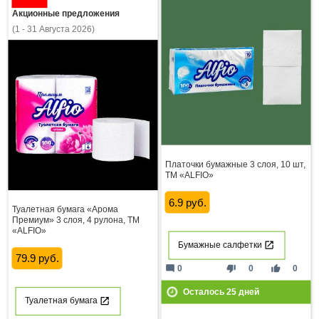
Акционные предложения
(1 - 31 Августа 2026)
Платочки бумажные 3 слоя, 10 шт,
ТМ «ALFIO»
6.9 руб.
Туалетная бумага «Арома
Премиум» 3 слоя, 4 рулона, ТМ
«ALFIO»
Бумажные салфетки
79.9 руб.
mode_comment
thumb_down
thumb_up
0
0
0
Осталось
25
дней
Туалетная бумага