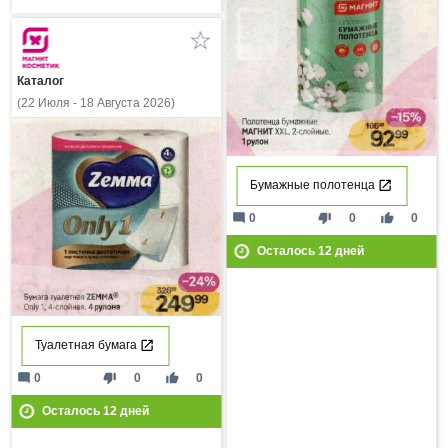
Каталог
(22 Июля - 18 Августа 2026)
Бумажные полотенца
mode_comment
thumb_down
thumb_up
0
0
0
Осталось
12
дней
Туалетная бумага
mode_comment
thumb_down
thumb_up
0
0
0
Осталось
12
дней