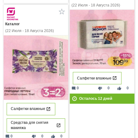
(22 Июля - 18 Августа 2026)
Каталог
(22 Июля - 18 Августа 2026)
Салфетки влажные
mode_comment
thumb_down
thumb_up
0
0
0
Осталось
12
дней
Салфетки влажные
Средства для снятия
макияжа
mode_comment
thumb_down
thumb_up
0
0
0