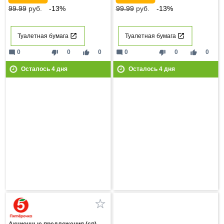
99.99
руб.
-13%
99.99
руб.
-13%
Туалетная бумага
Туалетная бумага
mode_comment
thumb_down
thumb_up
mode_comment
thumb_down
thumb_up
0
0
0
0
0
0
Осталось
4
дня
Осталось
4
дня