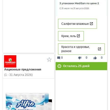
Салфетки влажные
Крем, гель
Красота и здоровье,
разное
mode_comment
thumb_down
thumb_up
0
0
0
Осталось
25
дней
Акционные предложения
(1 - 31 Августа 2026)