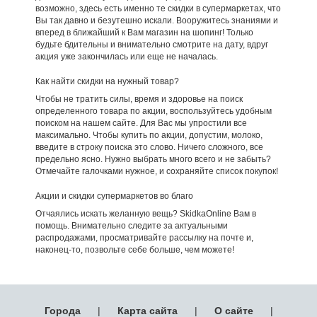
возможно, здесь есть именно те скидки в супермаркетах, что
Вы так давно и безутешно искали. Вооружитесь знаниями и
вперед в ближайший к Вам магазин на шопинг! Только
будьте бдительны и внимательно смотрите на дату, вдруг
акция уже закончилась или еще не началась.
Как найти скидки на нужный товар?
Чтобы не тратить силы, время и здоровье на поиск
определенного товара по акции, воспользуйтесь удобным
поиском на нашем сайте. Для Вас мы упростили все
максимально. Чтобы купить по акции, допустим, молоко,
введите в строку поиска это слово. Ничего сложного, все
предельно ясно. Нужно выбрать много всего и не забыть?
Отмечайте галочками нужное, и сохраняйте список покупок!
Акции и скидки супермаркетов во благо
Отчаялись искать желанную вещь? SkidkaOnline Вам в
помощь. Внимательно следите за актуальными
распродажами, просматривайте рассылку на почте и,
наконец-то, позвольте себе больше, чем можете!
Города
|
Карта сайта
|
О сайте
|