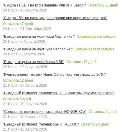
Осталось
11
дней
"Скидка за СБП на кофемашины Philips и Saeco!"
24 Июля - 16 Августа 2026
"Скидка 15% на систему фильтрации при покупке картриджа!"
Осталось
47
дней
24 Июля - 21 Сентября 2026
Заканчивается сегодня
"Выгодные цены на мониторы Machenike!"
24 Июля - 6 Августа 2026
Заканчивается сегодня
"Выгодные цены на ноутбуки Machenike!"
24 Июля - 6 Августа 2026
Осталось
17
дней
"Выгодные цены на моноблоки MSI!"
22 Июля - 22 Августа 2026
"Купи комплект техники Haier, Candy - получи скидку до 20%!"
Осталось
12
дней
21 Июля - 17 Августа 2026
"Выгодный комплект: телевизор TCL и консоль PlayStation 5 Slim!"
Осталось
5
дней
21 Июля - 10 Августа 2026
Осталось
6
дней
"Сервисные привилегии | смартфон HONOR X7e"
21 Июля - 11 Августа 2026
Осталось
5
дней
"Выгодный комплект: телевизоры iFFALCON"
21 Июля - 10 Августа 2026