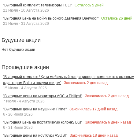
Осталось
5
дней
"Выгодный комплект: телевизоры TCL!"
21 Июля - 10 Августа 2026
Осталось
26
дней
"Выгодная цена на мойку высокого давления Daewoo!"
21 Июля - 31 Августа 2026
Будущие акции
Нет будущих акций
Прошедшие акции
"Выгодный комплект! Купи мобильный кондиционер в комплекте с оконным
Закончилась
2
дня назад
адаптером Ballu и получи скидку"
15 Июля - 4 Августа 2026
Закончилась
2
дня назад
"Выгодные цены на мониторы AOC и Philips!"
7 Июля - 4 Августа 2026
Закончилась
17
дней назад
"Выгодные цены на наушники Fifine"
6 - 20 Июля 2026
Закончилась
6
дней назад
"Выгодная цена на портативную колонку LG!"
6 - 31 Июля 2026
Закончилась
18
дней назад
"Выгодные цены на ноутбуки ASUS!"