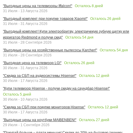
Осталось
8
дней
"Выгодные цены на телевизоры Iffalcon!"
31 Июля - 13 Августа 2026
Осталось
26
дней
"Выгодный комплект при покупке товаров Xiaomi!"
31 Июля - 31 Августа 2026
"Выгодный комплект! Купи электробритву, электричекую зубную щетку или
Осталось
54
дня
ирригатор Redmond и получи скид"
31 Июля - 28 Сентября 2026
Осталось
54
дня
"Выгодные цены на хозяйственные пылесосы Karcher!"
31 Июля - 28 Сентября 2026
Осталось
26
дней
"Выгодная цена на телевизор LG!"
30 Июля - 31 Августа 2026
Осталось
12
дней
"Скидка за СБП на аудиосистемы Hisense!"
30 Июля - 17 Августа 2026
"Купи телевизор Hisense - получи скидку на саундбар Hisense!"
Осталось
5
дней
30 Июля - 10 Августа 2026
Осталось
12
дней
"Скидка за СБП при покупке мониторов Hisense"
30 Июля - 17 Августа 2026
Осталось
27
дней
"Выгодные цены на ноутбуки MAIBENBEN!"
29 Июля - 1 Сентября 2026
"Покупай больше – плати меньше! Скидки до 20% на бытовую технику