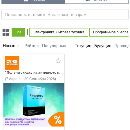
|
Все
Электроника, бытовая техника
Программное обеспе
sort
Новые
Рейтинг
Популярные
Текущие
Будущие
Прошед
"Получи скидку на антивирус при покупке ПК, ноутбука или услуги сборки ПК!"
(7 Апреля - 30 Сентября 2026)