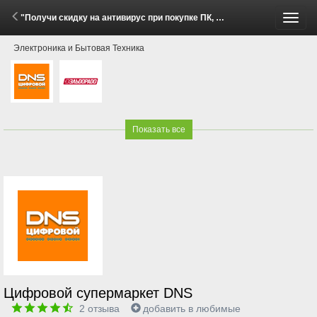
"Получи скидку на антивирус при покупке ПК, ноутбука или услуги сборки ПК!" (7 Апреля - 30 Сентября 2026)
Пере
Электроника и Бытовая Техника
меню
Показать все
Цифровой супермаркет DNS
2
отзыва
добавить в любимые