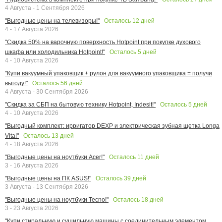
4 Августа - 1 Сентября 2026
Осталось
12
дней
"Выгодные цены на телевизоры!"
4 - 17 Августа 2026
"Скидка 50% на варочную поверхность Hotpoint при покупке духового
Осталось
5
дней
шкафа или холодильника Hotpoint!"
4 - 10 Августа 2026
"Купи вакуумный упаковщик + рулон для вакуумного упаковщика = получи
Осталось
56
дней
выгоду!"
4 Августа - 30 Сентября 2026
Осталось
5
дней
"Скидка за СБП на бытовую технику Hotpoint, Indesit!"
4 - 10 Августа 2026
"Выгодный комплект: ирригатор DEXP и электрическая зубная щетка Longa
Осталось
13
дней
Vita!"
4 - 18 Августа 2026
Осталось
11
дней
"Выгодные цены на ноутбуки Acer!"
3 - 16 Августа 2026
Осталось
39
дней
"Выгодные цены на ПК ASUS!"
3 Августа - 13 Сентября 2026
Осталось
18
дней
"Выгодные цены на ноутбуки Tecno!"
3 - 23 Августа 2026
"Купи стиральную и сушильную машины с соединительным элементом