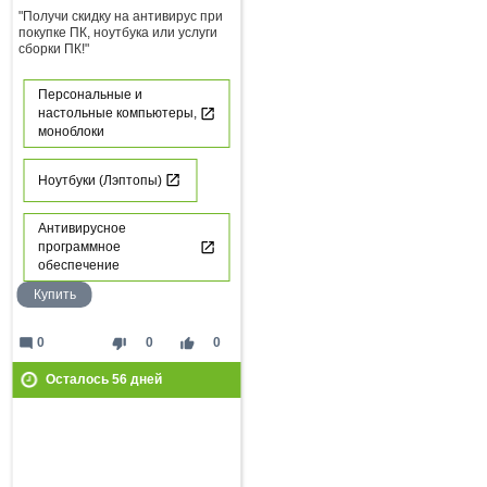
"Получи скидку на антивирус при
покупке ПК, ноутбука или услуги
сборки ПК!"
Персональные и
настольные компьютеры,
моноблоки
Ноутбуки (Лэптопы)
Антивирусное
программное
обеспечение
Купить
mode_comment
thumb_down
thumb_up
0
0
0
Осталось
56
дней