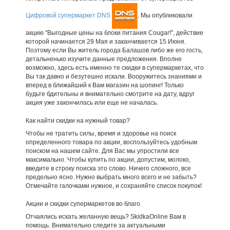
Цифровой супермаркет DNS
. Мы опубликовали
акцию "Выгодные цены на блоки питания Cougar!", действие
которой начинается 29 Мая и заканчивается 15 Июня.
Поэтому если Вы житель города Балашов либо же его гость,
детальненько изучите данные предложения. Вполне
возможно, здесь есть именно те скидки в супермаркетах, что
Вы так давно и безутешно искали. Вооружитесь знаниями и
вперед в ближайший к Вам магазин на шопинг! Только
будьте бдительны и внимательно смотрите на дату, вдруг
акция уже закончилась или еще не началась.
Как найти скидки на нужный товар?
Чтобы не тратить силы, время и здоровье на поиск
определенного товара по акции, воспользуйтесь удобным
поиском на нашем сайте. Для Вас мы упростили все
максимально. Чтобы купить по акции, допустим, молоко,
введите в строку поиска это слово. Ничего сложного, все
предельно ясно. Нужно выбрать много всего и не забыть?
Отмечайте галочками нужное, и сохраняйте список покупок!
Акции и скидки супермаркетов во благо
Отчаялись искать желанную вещь? SkidkaOnline Вам в
помощь. Внимательно следите за актуальными