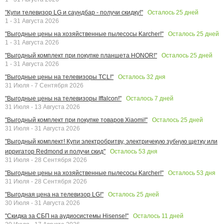
Осталось
25
дней
"Купи телевизор LG и саундбар - получи скидку!"
1 - 31 Августа 2026
Осталось
25
дней
"Выгодные цены на хозяйственные пылесосы Karcher!"
1 - 31 Августа 2026
Осталось
25
дней
"Выгодный комплект при покупке планшета HONOR!"
1 - 31 Августа 2026
Осталось
32
дня
"Выгодные цены на телевизоры TCL!"
31 Июля - 7 Сентября 2026
Осталось
7
дней
"Выгодные цены на телевизоры Iffalcon!"
31 Июля - 13 Августа 2026
Осталось
25
дней
"Выгодный комплект при покупке товаров Xiaomi!"
31 Июля - 31 Августа 2026
"Выгодный комплект! Купи электробритву, электричекую зубную щетку или
Осталось
53
дня
ирригатор Redmond и получи скид"
31 Июля - 28 Сентября 2026
Осталось
53
дня
"Выгодные цены на хозяйственные пылесосы Karcher!"
31 Июля - 28 Сентября 2026
Осталось
25
дней
"Выгодная цена на телевизор LG!"
30 Июля - 31 Августа 2026
Осталось
11
дней
"Скидка за СБП на аудиосистемы Hisense!"