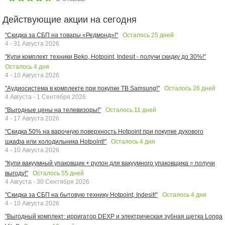
Действующие акции на сегодня
Осталось
25
дней
"Скидка за СБП на товары «Редмонд»!"
4 - 31 Августа 2026
"Купи комплект техники Beko, Hotpoint, Indesit - получи скидку до 30%!"
Осталось
4
дня
4 - 10 Августа 2026
Осталось
26
дней
"Аудиосистема в комплекте при покупке ТВ Samsung!"
4 Августа - 1 Сентября 2026
Осталось
11
дней
"Выгодные цены на телевизоры!"
4 - 17 Августа 2026
"Скидка 50% на варочную поверхность Hotpoint при покупке духового
Осталось
4
дня
шкафа или холодильника Hotpoint!"
4 - 10 Августа 2026
"Купи вакуумный упаковщик + рулон для вакуумного упаковщика = получи
Осталось
55
дней
выгоду!"
4 Августа - 30 Сентября 2026
Осталось
4
дня
"Скидка за СБП на бытовую технику Hotpoint, Indesit!"
4 - 10 Августа 2026
"Выгодный комплект: ирригатор DEXP и электрическая зубная щетка Longa