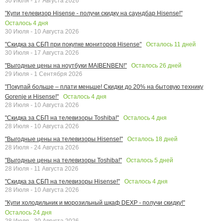
30 Июля - 17 Августа 2026
"Купи телевизор Hisense - получи скидку на саундбар Hisense!"
Осталось
4
дня
30 Июля - 10 Августа 2026
Осталось
11
дней
"Скидка за СБП при покупке мониторов Hisense"
30 Июля - 17 Августа 2026
Осталось
26
дней
"Выгодные цены на ноутбуки MAIBENBEN!"
29 Июля - 1 Сентября 2026
"Покупай больше – плати меньше! Скидки до 20% на бытовую технику
Осталось
4
дня
Gorenje и Hisense!"
28 Июля - 10 Августа 2026
Осталось
4
дня
"Скидка за СБП на телевизоры Toshiba!"
28 Июля - 10 Августа 2026
Осталось
18
дней
"Выгодные цены на телевизоры Hisense!"
28 Июля - 24 Августа 2026
Осталось
5
дней
"Выгодные цены на телевизоры Toshiba!"
28 Июля - 11 Августа 2026
Осталось
4
дня
"Скидка за СБП на телевизоры Hisense!"
28 Июля - 10 Августа 2026
"Купи холодильник и морозильный шкаф DEXP - получи скидку!"
Осталось
24
дня
28 Июля - 30 Августа 2026