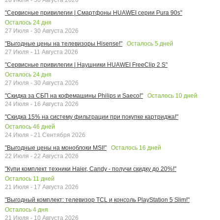
"Сервисные привилегии | Смартфоны HUAWEI серии Pura 90s"
Осталось
24
дня
27 Июля - 30 Августа 2026
Осталось
5
дней
"Выгодные цены на телевизоры Hisense!"
27 Июля - 11 Августа 2026
"Сервисные привилегии | Наушники HUAWEI FreeClip 2 S"
Осталось
24
дня
27 Июля - 30 Августа 2026
Осталось
10
дней
"Скидка за СБП на кофемашины Philips и Saeco!"
24 Июля - 16 Августа 2026
"Скидка 15% на систему фильтрации при покупке картриджа!"
Осталось
46
дней
24 Июля - 21 Сентября 2026
Осталось
16
дней
"Выгодные цены на моноблоки MSI!"
22 Июля - 22 Августа 2026
"Купи комплект техники Haier, Candy - получи скидку до 20%!"
Осталось
11
дней
21 Июля - 17 Августа 2026
"Выгодный комплект: телевизор TCL и консоль PlayStation 5 Slim!"
Осталось
4
дня
21 Июля - 10 Августа 2026