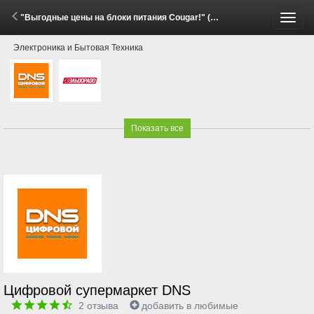
"Выгодные цены на блоки питания Cougar!" (29 Мая - 15 Июня 2026)
Пере
Электроника и Бытовая Техника
меню
Показать все
Цифровой супермаркет DNS
2
отзыва
добавить в любимые