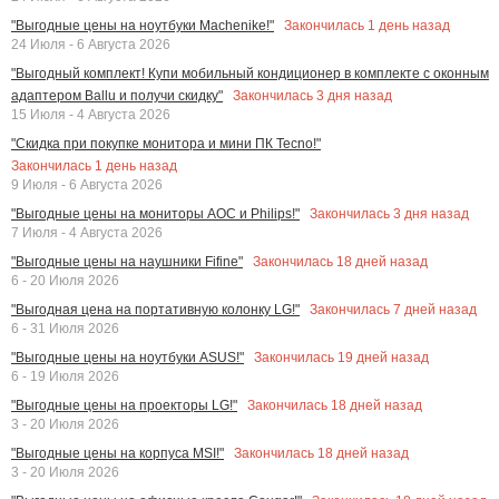
Закончилась
1
день назад
"Выгодные цены на ноутбуки Machenike!"
24 Июля - 6 Августа 2026
"Выгодный комплект! Купи мобильный кондиционер в комплекте с оконным
Закончилась
3
дня назад
адаптером Ballu и получи скидку"
15 Июля - 4 Августа 2026
"Скидка при покупке монитора и мини ПК Tecno!"
Закончилась
1
день назад
9 Июля - 6 Августа 2026
Закончилась
3
дня назад
"Выгодные цены на мониторы AOC и Philips!"
7 Июля - 4 Августа 2026
Закончилась
18
дней назад
"Выгодные цены на наушники Fifine"
6 - 20 Июля 2026
Закончилась
7
дней назад
"Выгодная цена на портативную колонку LG!"
6 - 31 Июля 2026
Закончилась
19
дней назад
"Выгодные цены на ноутбуки ASUS!"
6 - 19 Июля 2026
Закончилась
18
дней назад
"Выгодные цены на проекторы LG!"
3 - 20 Июля 2026
Закончилась
18
дней назад
"Выгодные цены на корпуса MSI!"
3 - 20 Июля 2026