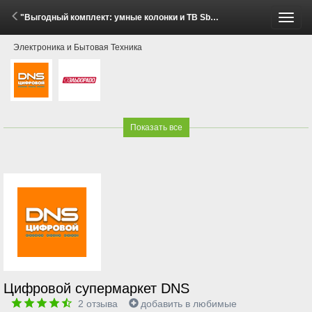
"Выгодный комплект: умные колонки и ТВ Sber!" (16 Июня - 31 Июля 2026)
Пере
Электроника и Бытовая Техника
меню
Показать все
Цифровой супермаркет DNS
2
отзыва
добавить в любимые