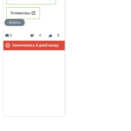
Телевизоры
Купить
mode_comment
thumb_down
thumb_up
0
0
0
Закончилась
6
дней назад