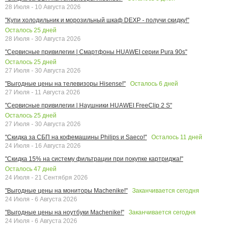
28 Июля - 10 Августа 2026
"Купи холодильник и морозильный шкаф DEXP - получи скидку!"
Осталось
25
дней
28 Июля - 30 Августа 2026
"Сервисные привилегии | Смартфоны HUAWEI серии Pura 90s"
Осталось
25
дней
27 Июля - 30 Августа 2026
Осталось
6
дней
"Выгодные цены на телевизоры Hisense!"
27 Июля - 11 Августа 2026
"Сервисные привилегии | Наушники HUAWEI FreeClip 2 S"
Осталось
25
дней
27 Июля - 30 Августа 2026
Осталось
11
дней
"Скидка за СБП на кофемашины Philips и Saeco!"
24 Июля - 16 Августа 2026
"Скидка 15% на систему фильтрации при покупке картриджа!"
Осталось
47
дней
24 Июля - 21 Сентября 2026
Заканчивается сегодня
"Выгодные цены на мониторы Machenike!"
24 Июля - 6 Августа 2026
Заканчивается сегодня
"Выгодные цены на ноутбуки Machenike!"
24 Июля - 6 Августа 2026