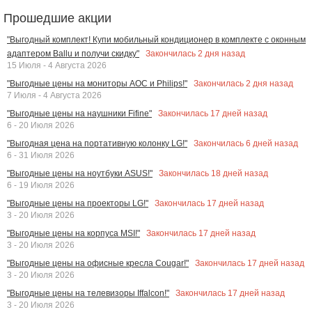
Прошедшие акции
"Выгодный комплект! Купи мобильный кондиционер в комплекте с оконным
Закончилась
2
дня назад
адаптером Ballu и получи скидку"
15 Июля - 4 Августа 2026
Закончилась
2
дня назад
"Выгодные цены на мониторы AOC и Philips!"
7 Июля - 4 Августа 2026
Закончилась
17
дней назад
"Выгодные цены на наушники Fifine"
6 - 20 Июля 2026
Закончилась
6
дней назад
"Выгодная цена на портативную колонку LG!"
6 - 31 Июля 2026
Закончилась
18
дней назад
"Выгодные цены на ноутбуки ASUS!"
6 - 19 Июля 2026
Закончилась
17
дней назад
"Выгодные цены на проекторы LG!"
3 - 20 Июля 2026
Закончилась
17
дней назад
"Выгодные цены на корпуса MSI!"
3 - 20 Июля 2026
Закончилась
17
дней назад
"Выгодные цены на офисные кресла Cougar!"
3 - 20 Июля 2026
Закончилась
17
дней назад
"Выгодные цены на телевизоры Iffalcon!"
3 - 20 Июля 2026