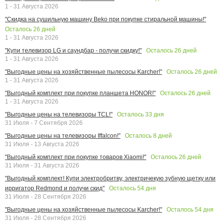
1 - 31 Августа 2026
"Скидка на сушильную машину Beko при покупке стиральной машины!"
Осталось
26
дней
1 - 31 Августа 2026
Осталось
26
дней
"Купи телевизор LG и саундбар - получи скидку!"
1 - 31 Августа 2026
Осталось
26
дней
"Выгодные цены на хозяйственные пылесосы Karcher!"
1 - 31 Августа 2026
Осталось
26
дней
"Выгодный комплект при покупке планшета HONOR!"
1 - 31 Августа 2026
Осталось
33
дня
"Выгодные цены на телевизоры TCL!"
31 Июля - 7 Сентября 2026
Осталось
8
дней
"Выгодные цены на телевизоры Iffalcon!"
31 Июля - 13 Августа 2026
Осталось
26
дней
"Выгодный комплект при покупке товаров Xiaomi!"
31 Июля - 31 Августа 2026
"Выгодный комплект! Купи электробритву, электричекую зубную щетку или
Осталось
54
дня
ирригатор Redmond и получи скид"
31 Июля - 28 Сентября 2026
Осталось
54
дня
"Выгодные цены на хозяйственные пылесосы Karcher!"
31 Июля - 28 Сентября 2026