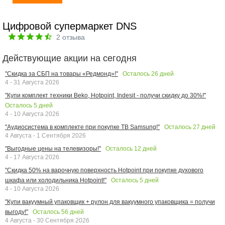
Цифровой супермаркет DNS
2
отзыва
Действующие акции на сегодня
Осталось
26
дней
"Скидка за СБП на товары «Редмонд»!"
4 - 31 Августа 2026
"Купи комплект техники Beko, Hotpoint, Indesit - получи скидку до 30%!"
Осталось
5
дней
4 - 10 Августа 2026
Осталось
27
дней
"Аудиосистема в комплекте при покупке ТВ Samsung!"
4 Августа - 1 Сентября 2026
Осталось
12
дней
"Выгодные цены на телевизоры!"
4 - 17 Августа 2026
"Скидка 50% на варочную поверхность Hotpoint при покупке духового
Осталось
5
дней
шкафа или холодильника Hotpoint!"
4 - 10 Августа 2026
"Купи вакуумный упаковщик + рулон для вакуумного упаковщика = получи
Осталось
56
дней
выгоду!"
4 Августа - 30 Сентября 2026