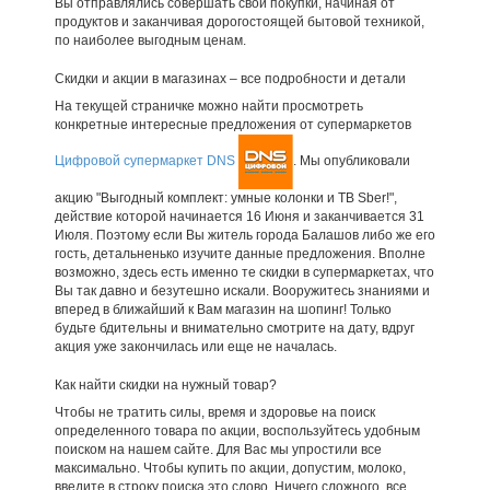
Вы отправлялись совершать свои покупки, начиная от
продуктов и заканчивая дорогостоящей бытовой техникой,
по наиболее выгодным ценам.
Скидки и акции в магазинах – все подробности и детали
На текущей страничке можно найти просмотреть
конкретные интересные предложения от супермаркетов
Цифровой супермаркет DNS
. Мы опубликовали
акцию "Выгодный комплект: умные колонки и ТВ Sber!",
действие которой начинается 16 Июня и заканчивается 31
Июля. Поэтому если Вы житель города Балашов либо же его
гость, детальненько изучите данные предложения. Вполне
возможно, здесь есть именно те скидки в супермаркетах, что
Вы так давно и безутешно искали. Вооружитесь знаниями и
вперед в ближайший к Вам магазин на шопинг! Только
будьте бдительны и внимательно смотрите на дату, вдруг
акция уже закончилась или еще не началась.
Как найти скидки на нужный товар?
Чтобы не тратить силы, время и здоровье на поиск
определенного товара по акции, воспользуйтесь удобным
поиском на нашем сайте. Для Вас мы упростили все
максимально. Чтобы купить по акции, допустим, молоко,
введите в строку поиска это слово. Ничего сложного, все