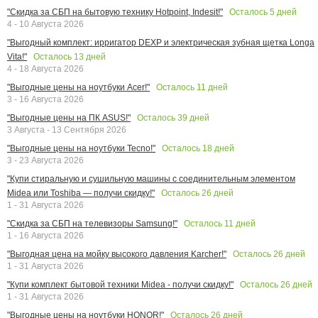
Осталось
5
дней
"Скидка за СБП на бытовую технику Hotpoint, Indesit!"
4 - 10 Августа 2026
"Выгодный комплект: ирригатор DEXP и электрическая зубная щетка Longa
Осталось
13
дней
Vita!"
4 - 18 Августа 2026
Осталось
11
дней
"Выгодные цены на ноутбуки Acer!"
3 - 16 Августа 2026
Осталось
39
дней
"Выгодные цены на ПК ASUS!"
3 Августа - 13 Сентября 2026
Осталось
18
дней
"Выгодные цены на ноутбуки Tecno!"
3 - 23 Августа 2026
"Купи стиральную и сушильную машины с соединительным элементом
Осталось
26
дней
Midea или Toshiba — получи скидку!"
1 - 31 Августа 2026
Осталось
11
дней
"Скидка за СБП на телевизоры Samsung!"
1 - 16 Августа 2026
Осталось
26
дней
"Выгодная цена на мойку высокого давления Karcher!"
1 - 31 Августа 2026
Осталось
26
дней
"Купи комплект бытовой техники Midea - получи скидку!"
1 - 31 Августа 2026
Осталось
26
дней
"Выгодные цены на ноутбуки HONOR!"