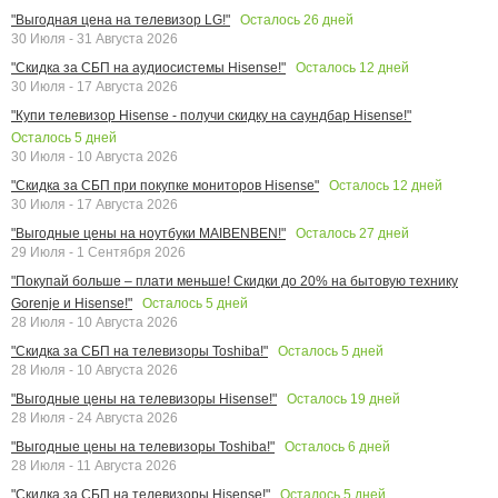
Осталось
26
дней
"Выгодная цена на телевизор LG!"
30 Июля - 31 Августа 2026
Осталось
12
дней
"Скидка за СБП на аудиосистемы Hisense!"
30 Июля - 17 Августа 2026
"Купи телевизор Hisense - получи скидку на саундбар Hisense!"
Осталось
5
дней
30 Июля - 10 Августа 2026
Осталось
12
дней
"Скидка за СБП при покупке мониторов Hisense"
30 Июля - 17 Августа 2026
Осталось
27
дней
"Выгодные цены на ноутбуки MAIBENBEN!"
29 Июля - 1 Сентября 2026
"Покупай больше – плати меньше! Скидки до 20% на бытовую технику
Осталось
5
дней
Gorenje и Hisense!"
28 Июля - 10 Августа 2026
Осталось
5
дней
"Скидка за СБП на телевизоры Toshiba!"
28 Июля - 10 Августа 2026
Осталось
19
дней
"Выгодные цены на телевизоры Hisense!"
28 Июля - 24 Августа 2026
Осталось
6
дней
"Выгодные цены на телевизоры Toshiba!"
28 Июля - 11 Августа 2026
Осталось
5
дней
"Скидка за СБП на телевизоры Hisense!"