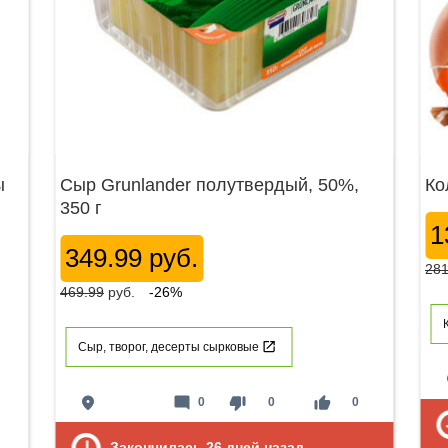
ы
Сыр Grunlander полутвердый, 50%,
Ко
350 г
1
349.99 руб.
281
469.99
руб.
-26%
Сыр, творог, десерты сырковые
p
place
mode_comment
thumb_down
thumb_up
0
0
0
Закончилась
26
дней назад