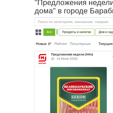
"Предложения недели 
дома" в городе Бараб
|
Все
Продукты и напитки
Дом и сад
sort
Новые
Рейтинг
Популярные
Текущие
Предложения недели (АНо)
(8 - 14 Июля 2026)