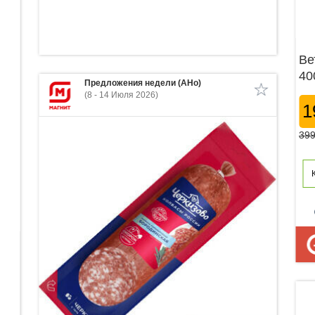
Ве
40
Предложения недели (АНо)
(8 - 14 Июля 2026)
1
399
p