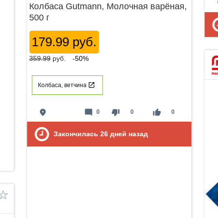
p
Колбаса Gutmann, Молочная варёная,
500 г
179.99 руб.
359.99
руб.
-50%
Колбаса, ветчина
place
mode_comment
thumb_down
thumb_up
0
0
0
Закончилась
26
дней назад