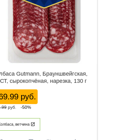
лбаса Gutmann, Брауншвейгская,
СТ, сырокопчёная, нарезка, 130 г
69.99 руб.
.99
руб.
-50%
Колбаса, ветчина