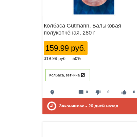
Колбаса Gutmann, Балыковая
полукопчёная, 280 г
159.99 руб.
319.99
руб.
-50%
Колбаса, ветчина
place
mode_comment
thumb_down
thumb_up
0
0
0
Закончилась
26
дней назад