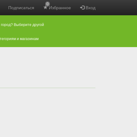
0
Подписаться
Избранное
Вход
 город? Выберите другой
атегориям и магазинам