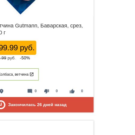
тчина Gutmann, Баварская, срез,
0 г
99.99 руб.
.99
руб.
-50%
Колбаса, ветчина
lace
mode_comment
thumb_down
thumb_up
0
0
0
Закончилась
26
дней назад