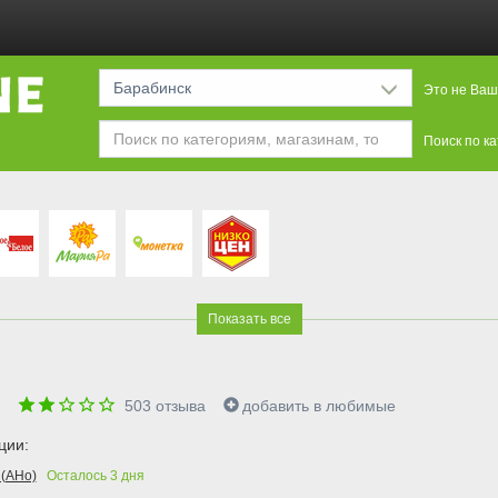
Барабинск
Это не Ваш
Поиск по к
Показать все
"
503
отзыва
добавить в любимые
ции:
(АНо)
Осталось
3
дня