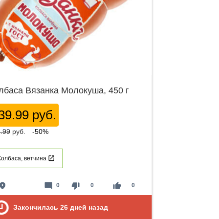
лбаса Вязанка Молокуша, 450 г
39.99 руб.
.99
руб.
-50%
Колбаса, ветчина
lace
mode_comment
thumb_down
thumb_up
0
0
0
Закончилась
26
дней назад