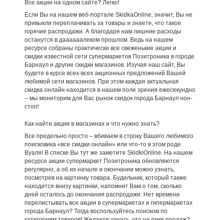
Все акции на одном сайте? Легко!
Если Вы на нашем веб-портале SkidkaOnline, значит, Вы не
привыкли переплачивать за товары и знаете, что такое
горячие распродажи. А благодаря нам лишние расходы
останутся в даааааалеком прошлом. Ведь на нашем
ресурсе собраны практически все свеженькие акции и
скидки известной сети супермаркетов Позитроника в городе
Барнаул и другие скидки магазинов. Изучая наш сайт, Вы
будете в курсе всех-всех акционных предложений Вашей
любимой сети магазинов. При этом каждая актуальная
скидка онлайн находится в нашем поле зрения ежесекундно
– мы мониторим для Вас рынок скидок города Барнаул нон-
стоп!
Как найти акции в магазинах и что нужно знать?
Все предельно просто – вбиваем в строку Вашего любимого
поисковика «все скидки онлайн» или что-то в этом роде.
Вуаля! В списке Вы тут же заметите SkidkiOnline. На нашем
ресурсе акции супермаркет Позитроника обновляются
регулярно, а об их начале и окончании можно узнать,
посмотрев на картинку товара. Будильник, который также
находится внизу картинки, напомнит Вам о том, сколько
дней осталось до окончания распродажи. Нет времени
перелистывать все акции в супермаркетах и гипермаркетах
города Барнаул? Тогда воспользуйтесь поиском по
категориям товаров! Желаете узнать, что на пике продаж?