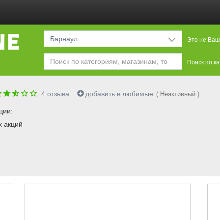
Барнаул
Это не Ваш
Поиск по к
4
отзыва
добавить в любимые
( Неактивный )
ции:
х акций