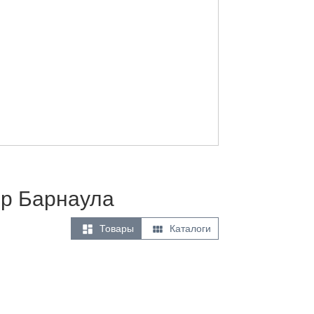
ер Барнаула


Товары
Каталоги