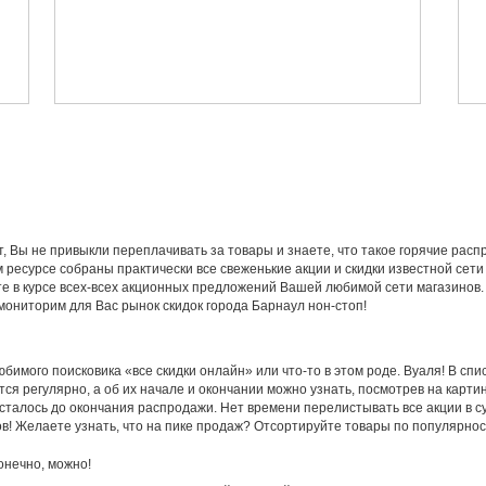
т, Вы не привыкли переплачивать за товары и знаете, что такое горячие рас
 ресурсе собраны практически все свеженькие акции и скидки известной сет
ете в курсе всех-всех акционных предложений Вашей любимой сети магазинов.
мониторим для Вас рынок скидок города Барнаул нон-стоп!
бимого поисковика «все скидки онлайн» или что-то в этом роде. Вуаля! В спи
я регулярно, а об их начале и окончании можно узнать, посмотрев на картин
 осталось до окончания распродажи. Нет времени перелистывать все акции в 
ов! Желаете узнать, что на пике продаж? Отсортируйте товары по популярнос
онечно, можно!