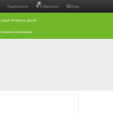
0
Подписаться
Избранное
Вход
 город? Выберите другой
атегориям и магазинам