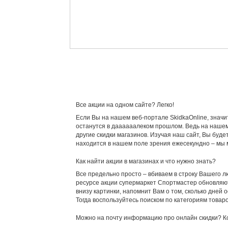
Все акции на одном сайте? Легко!
Если Вы на нашем веб-портале SkidkaOnline, значи
останутся в даааааалеком прошлом. Ведь на нашем
другие скидки магазинов. Изучая наш сайт, Вы буд
находится в нашем поле зрения ежесекундно – мы 
Как найти акции в магазинах и что нужно знать?
Все предельно просто – вбиваем в строку Вашего лю
ресурсе акции супермаркет Спортмастер обновляютс
внизу картинки, напомнит Вам о том, сколько дней
Тогда воспользуйтесь поиском по категориям товар
Можно на почту информацию про онлайн скидки? К