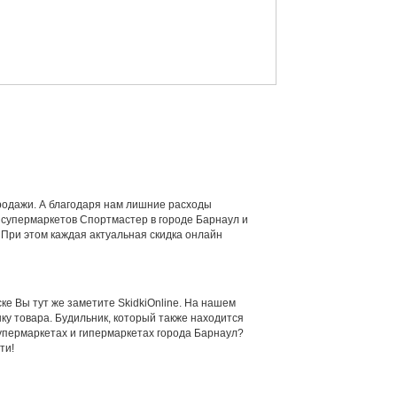
продажи. А благодаря нам лишние расходы
и супермаркетов Спортмастер в городе Барнаул и
 При этом каждая актуальная скидка онлайн
ске Вы тут же заметите SkidkiOnline. На нашем
ку товара. Будильник, который также находится
супермаркетах и гипермаркетах города Барнаул?
ти!