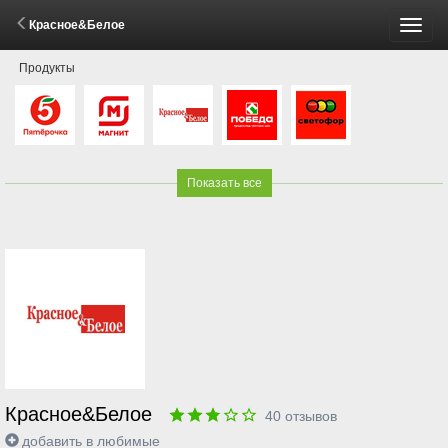
Красное&Белое
Пере
Продукты
меню
Показать все
Красное&Белое
40
отзывов
добавить в любимые