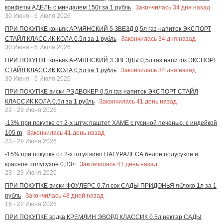
Закончилась
34
дня назад
конфеты АДЕЛЬ с миндалем 150г за 1 рубль
30 Июня - 6 Июля 2026
ПРИ ПОКУПКЕ коньяк АРМЯНСКИЙ 5 ЗВЕЗД 0,5л газ напиток ЭКСПОРТ
Закончилась
34
дня назад
СТАЙЛ КЛАССИК КОЛА 0,5л за 1 рубль
30 Июня - 6 Июля 2026
ПРИ ПОКУПКЕ коньяк АРМЯНСКИЙ 3 ЗВЕЗДЫ 0,5л газ напиток ЭКСПОРТ
Закончилась
34
дня назад
СТАЙЛ КЛАССИК КОЛА 0,5л за 1 рубль
30 Июня - 6 Июля 2026
ПРИ ПОКУПКЕ виски РЭДВОКЕР 0,5л газ напиток ЭКСПОРТ СТАЙЛ
Закончилась
41
день назад
КЛАССИК КОЛА 0,5л за 1 рубль
22 - 29 Июня 2026
-13% при покупке от 2-х штук паштет ХАМЕ с гусиной печенью, с индейкой
Закончилась
41
день назад
105 гр
23 - 29 Июня 2026
-15% при покупке от 2-х штук вино НАТУРАЛЕСА белое полусухое и
Закончилась
41
день назад
красное полусухое 0,33л
23 - 29 Июня 2026
ПРИ ПОКУПКЕ виски ФОУЛЕРС 0.7л сок САДЫ ПРИДОНЬЯ яблоко 1л за 1
Закончилась
48
дней назад
рубль
16 - 22 Июня 2026
ПРИ ПОКУПКЕ водка КРЕМЛИН ЭВОРД КЛАССИК 0.5л нектар САДЫ