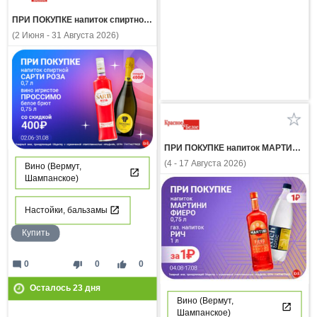
ПРИ ПОКУПКЕ напиток спиртной САРТИ РОЗА 0.7л вино игристое ПРОССИМО белое брют со скидкой 400 рублей
(2 Июня - 31 Августа 2026)
ПРИ ПОКУПКЕ напиток МАРТИНИ ФИЕРО 0,75л газ напиток РИЧ 1л за 1 рубль
(4 - 17 Августа 2026)
Вино (Вермут,
Шампанское)
Настойки, бальзамы
Купить
mode_comment
thumb_down
thumb_up
0
0
0
Осталось
23
дня
Вино (Вермут,
Шампанское)