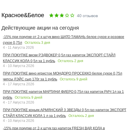
Красное&Белое
40
отзывов
Действующие акции на сегодня
-15% при покупке от 2-х штук вино ШАТО ТАМАНЬ белое сухое и розовое
Осталось
3
дня
сухое 0,75л
4 - 11 Августа 2026
ПРИ ПОКУПКЕ виски РЭДВОКЕР 0,5л газ напиток ЭКСПОРТ СТАЙЛ
Осталось
2
дня
КЛАССИК КОЛА 0,5л за 1 рубль
4 - 10 Августа 2026
ПРИ ПОКУПКЕ вино игристое МОНДОРО ПРОСЕККО белое сухое 0,75л
Осталось
9
дней
чипсы ЛЭЙС сыр 170г за 1 рубль
4 - 17 Августа 2026
ПРИ ПОКУПКЕ напиток МАРТИНИ ФИЕРО 0,75л газ напиток РИЧ 1л за 1
Осталось
9
дней
рубль
4 - 17 Августа 2026
ПРИ ПОКУПКЕ коньяк АРМЯНСКИЙ 3 ЗВЕЗДЫ 0,5л газ напиток ЭКСПОРТ
Осталось
2
дня
СТАЙЛ КЛАССИК КОЛА 1 л за 1 рубль
4 - 10 Августа 2026
-15% при покупке от 2-х штук газ напиток FRESH BAR КОЛА в