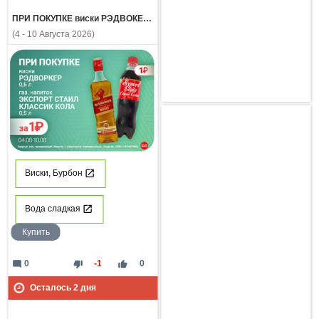
ПРИ ПОКУПКЕ виски РЭДВОКЕР 0,5л газ напиток ЭКСПОРТ СТАЙЛ КЛАССИК КОЛА 0,5л за 1 рубль
(4 - 10 Августа 2026)
Виски, Бурбон
Вода сладкая
Купить
mode_comment
thumb_down
thumb_up
0
-1
0
Осталось
2
дня