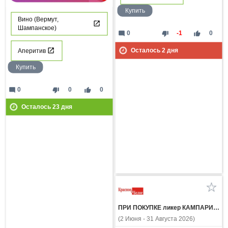
Купить
Вино (Вермут,
Шампанское)
mode_comment
thumb_down
thumb_up
0
-1
0
Осталось
2
дня
Аперитив
Купить
mode_comment
thumb_down
thumb_up
0
0
0
Осталось
23
дня
ПРИ ПОКУПКЕ ликер КАМПАРИ 0.7л вино игристое ПРОССИМО белое брют 0.75л со скидкой 400 рублей
(2 Июня - 31 Августа 2026)