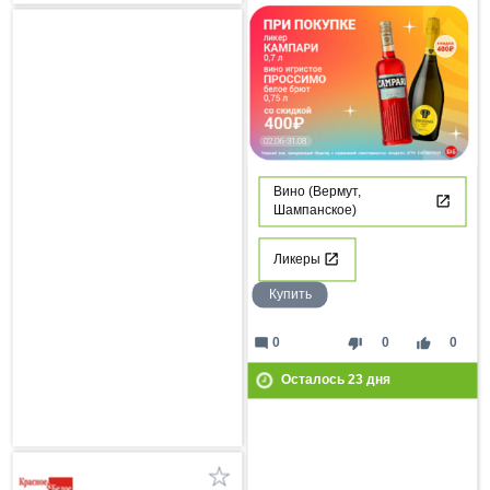
Вино (Вермут,
Шампанское)
Ликеры
Купить
mode_comment
thumb_down
thumb_up
0
0
0
Осталось
23
дня