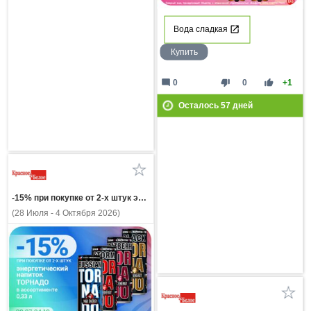
Вода сладкая
Купить
mode_comment
thumb_down
thumb_up
0
0
+1
Осталось
57
дней
-15% при покупке от 2-х штук энергетический напиток ТОРНАДО в ассортимент 0,33л
(28 Июля - 4 Октября 2026)