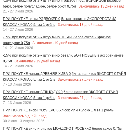
-15% при покупке от 2-х штук вино игристое ГРАФ ВОРОНЦОВ розовое
Закончилась
13
дней назад
брют. белое полусладкое, белое брют 0,75л
21 - 27 Июля 2026
ПРИ ПОКУПКЕ виски РЭДВОКЕР 0,5л газ. напиток ЭКСПОРТ СТАЙЛ
Закончилась
13
дней назад
КЛАССИК КОЛА 0,5л за 1 рубль
14 - 27 Июля 2026
-15% при покупке от 2-х штук вино НЕБЛА белое сухое и красное
Закончилась
19
дней назад
полусухое 0,75л
14 - 21 Июля 2026
-15% при покупке от 2-х штук вино безалк. БОН НОВЕЛЬ в ассортименте
Закончилась
19
дней назад
0,75л
14 - 21 Июля 2026
ПРИ ПОКУПКЕ коньяк ДРЕВНЯЯ ХИВА 0,5л газ напиток ЭКСПОРТ СТАЙЛ
Закончилась
27
дней назад
КЛАССИК КОЛА 0,5л за 1 рубль
7 - 13 Июля 2026
ПРИ ПОКУПКЕ коньяк БЕШ КУДУК 0,5л газ напиток ЭКСПОРТ СТАЙЛ
Закончилась
27
дней назад
КЛАССИК КОЛА 0,5л за 1 рубль
7 - 13 Июля 2026
ПРИ ПОКУПКЕ виски ФОУЛЕРС 0,7л сок РИЧ яблоко 1 л за 1 рубль
Закончилась
6
дней назад
30 Июня - 3 Августа 2026
ПРИ ПОКУПКЕ вино игристое МОНДОРО ПРОСЕККО белое сухое 0,75л