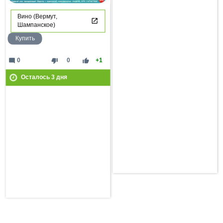
Вино (Вермут,
Шампанское)
Купить
mode_comment
thumb_down
thumb_up
0
0
+1
Осталось
3
дня