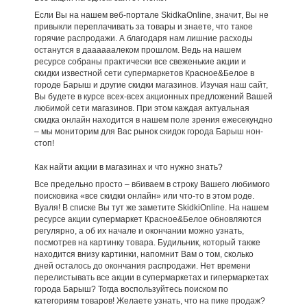
Если Вы на нашем веб-портале SkidkaOnline, значит, Вы не
привыкли переплачивать за товары и знаете, что такое
горячие распродажи. А благодаря нам лишние расходы
останутся в даааааалеком прошлом. Ведь на нашем
ресурсе собраны практически все свеженькие акции и
скидки известной сети супермаркетов Красное&Белое в
городе Барыш и другие скидки магазинов. Изучая наш сайт,
Вы будете в курсе всех-всех акционных предложений Вашей
любимой сети магазинов. При этом каждая актуальная
скидка онлайн находится в нашем поле зрения ежесекундно
– мы мониторим для Вас рынок скидок города Барыш нон-
стоп!
Как найти акции в магазинах и что нужно знать?
Все предельно просто – вбиваем в строку Вашего любимого
поисковика «все скидки онлайн» или что-то в этом роде.
Вуаля! В списке Вы тут же заметите SkidkiOnline. На нашем
ресурсе акции супермаркет Красное&Белое обновляются
регулярно, а об их начале и окончании можно узнать,
посмотрев на картинку товара. Будильник, который также
находится внизу картинки, напомнит Вам о том, сколько
дней осталось до окончания распродажи. Нет времени
перелистывать все акции в супермаркетах и гипермаркетах
города Барыш? Тогда воспользуйтесь поиском по
категориям товаров! Желаете узнать, что на пике продаж?