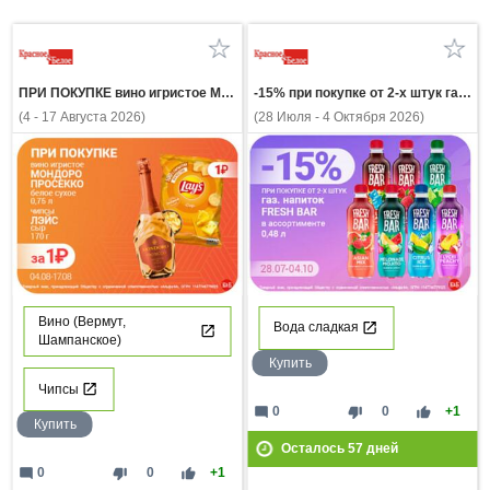
ПРИ ПОКУПКЕ вино игристое МОНДОРО ПРОСЕККО белое сухое 0,75л чипсы ЛЭЙС сыр 170г за 1 рубль
-15% при покупке от 2-х штук газ напиток FRESH BAR в ассортимент 0,48л
(4 - 17 Августа 2026)
(28 Июля - 4 Октября 2026)
Вино (Вермут,
Вода сладкая
Шампанское)
Купить
Чипсы
mode_comment
thumb_down
thumb_up
0
0
+1
Купить
Осталось
57
дней
mode_comment
thumb_down
thumb_up
0
0
+1