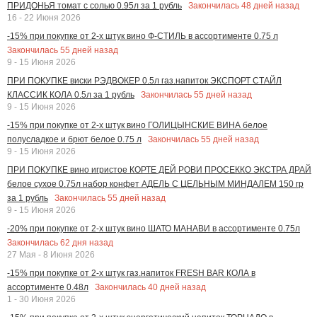
Закончилась
48
дней назад
ПРИДОНЬЯ томат с солью 0.95л за 1 рубль
16 - 22 Июня 2026
-15% при покупке от 2-х штук вино Ф-СТИЛЬ в ассортименте 0.75 л
Закончилась
55
дней назад
9 - 15 Июня 2026
ПРИ ПОКУПКЕ виски РЭДВОКЕР 0.5л газ.напиток ЭКСПОРТ СТАЙЛ
Закончилась
55
дней назад
КЛАССИК КОЛА 0.5л за 1 рубль
9 - 15 Июня 2026
-15% при покупке от 2-х штук вино ГОЛИЦЫНСКИЕ ВИНА белое
Закончилась
55
дней назад
полусладкое и брют белое 0.75 л
9 - 15 Июня 2026
ПРИ ПОКУПКЕ вино игристое КОРТЕ ДЕЙ РОВИ ПРОСЕККО ЭКСТРА ДРАЙ
белое сухое 0.75л набор конфет АДЕЛЬ С ЦЕЛЬНЫМ МИНДАЛЕМ 150 гр
Закончилась
55
дней назад
за 1 рубль
9 - 15 Июня 2026
-20% при покупке от 2-х штук вино ШАТО МАНАВИ в ассортименте 0.75л
Закончилась
62
дня назад
27 Мая - 8 Июня 2026
-15% при покупке от 2-х штук газ.напиток FRESH BAR КОЛА в
Закончилась
40
дней назад
ассортименте 0.48л
1 - 30 Июня 2026