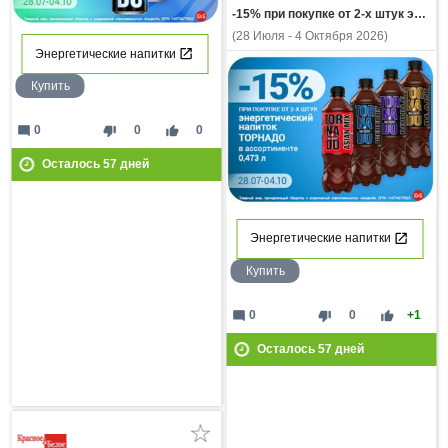
-15% при покупке от 2-х штук энергетический напиток ТОРНАДО в ассортимент 0,473л
(28 Июля - 4 Октября 2026)
Энергетические напитки
Купить
mode_comment
thumb_down
thumb_up
0
0
0
Осталось
57
дней
Энергетические напитки
Купить
mode_comment
thumb_down
thumb_up
0
0
+1
Осталось
57
дней