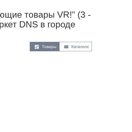
ющие товары VR!" (3 -
ркет DNS в городе


Товары
Каталоги