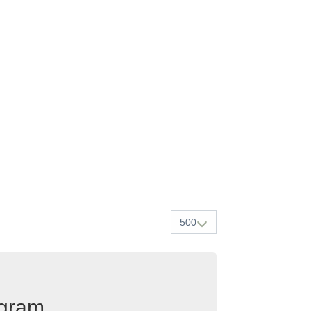
500
egram