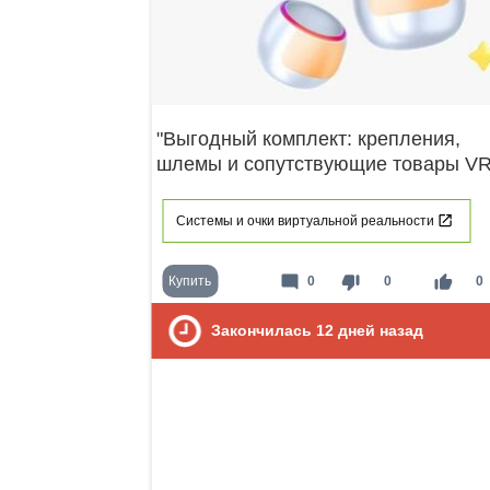
"Выгодный комплект: крепления,
шлемы и сопутствующие товары VR
Системы и очки виртуальной реальности
mode_comment
thumb_down
thumb_up
Купить
0
0
0
Закончилась
12
дней назад