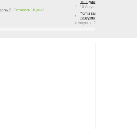
холодильника Hotpoint!"
4 - 10 Августа 2026
зоры!"
Осталось
10
дней
"Купи вакуумный упаковщик + р
вакуумного упаковщика = получи
4 Августа - 30 Сентября 2026