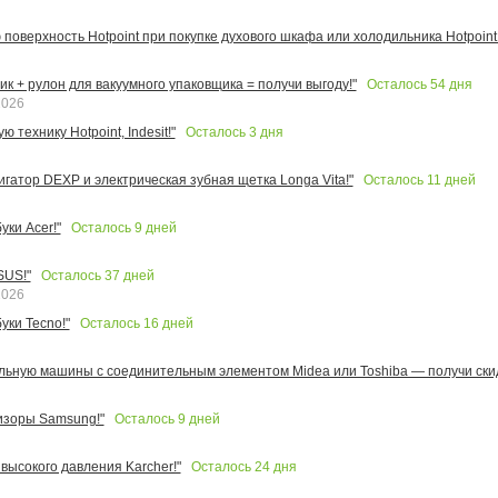
поверхность Hotpoint при покупке духового шкафа или холодильника Hotpoint!
Осталось
54
дня
к + рулон для вакуумного упаковщика = получи выгоду!"
2026
Осталось
3
дня
 технику Hotpoint, Indesit!"
Осталось
11
дней
игатор DEXP и электрическая зубная щетка Longa Vita!"
Осталось
9
дней
ки Acer!"
Осталось
37
дней
SUS!"
2026
Осталось
16
дней
уки Tecno!"
льную машины с соединительным элементом Midea или Toshiba — получи скид
Осталось
9
дней
изоры Samsung!"
Осталось
24
дня
высокого давления Karcher!"