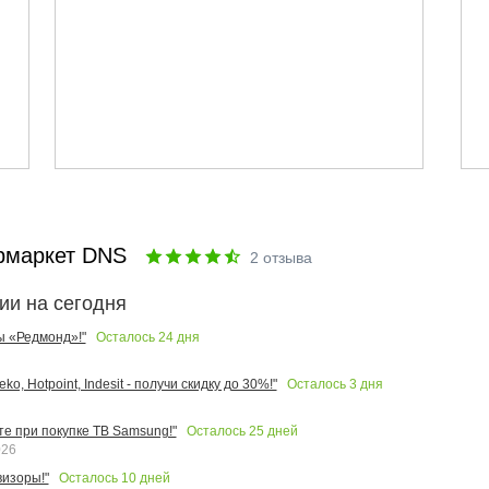
рмаркет DNS
2
отзыва
ии на сегодня
Осталось
24
дня
ы «Редмонд»!"
Осталось
3
дня
o, Hotpoint, Indesit - получи скидку до 30%!"
Осталось
25
дней
те при покупке ТВ Samsung!"
026
Осталось
10
дней
изоры!"