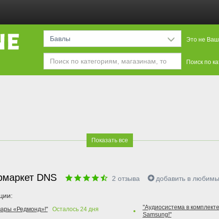
Бавлы
Это не Ваш
Поиск по к
Показать все
рмаркет DNS
2
отзыва
добавить в любим
ции:
"Аудиосистема в комплекте
вары «Редмонд»!"
Осталось
24
дня
Samsung!"