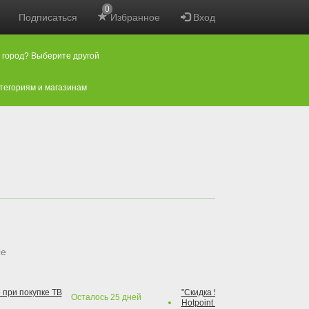
0
Подписаться
Избранное
Вход
 город? Выберите другой
атегориям и магазинам
ые
 при покупке ТВ
"Скидка 50% на варочную повер
Осталось
25
дней
Hotpoint при покупке духового 