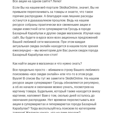
Все акции на одном сайте? Легко!
Если Вы на нашем веб-портале SkidkaOnline, значит, Вы не
привыкли переплачивать за товары и знаете, что такое
горячие распродажи. А благодаря нам лишние расходы
останутся в даааааалеком прошлом. Ведь на нашем
ресурсе собраны практически все свеженькие акции и
скидки известной сети супермаркетов Гроздь в городе
Базарный Карабулак и другие скидки магазинов. Изучая наш
сайт, Вы будете в курсе всех-всех акционных предложений
Вашей любимой сети магазинов. При этом каждая
актуальная скидка онлайн находится в нашем поле зрения
ежесекундно – мы мониторим для Вас рынок скидок города
Базарный Карабулак нон-стоп!
Как найти акции в магазинах и что нужно знать?
Все предельно просто – вбиваем в строку Вашего любимого
поисковика «все скидки онлайн» или что-то в этом роде.
Вуаля! В списке Вы тут же заметите SkidkiOnline. На нашем
ресурсе акции супермаркет Гроздь обновляются регулярно,
а об их начале и окончании можно узнать, посмотрев на
картинку товара. Будильник, который также находится внизу
картинки, напомнит Вам о том, сколько дней осталось до
окончания распродажи. Нет времени перелистывать все
акции в супермаркетах и гипермаркетах города Базарный
Карабулак? Тогда воспользуйтесь поиском по категориям
товаров! Желаете узнать, что на пике продаж?