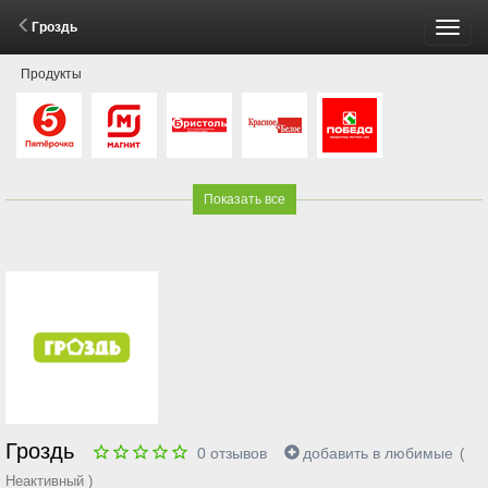
Гроздь
Пере
Продукты
меню
Показать все
Гроздь
0
отзывов
добавить в любимые
(
Неактивный )