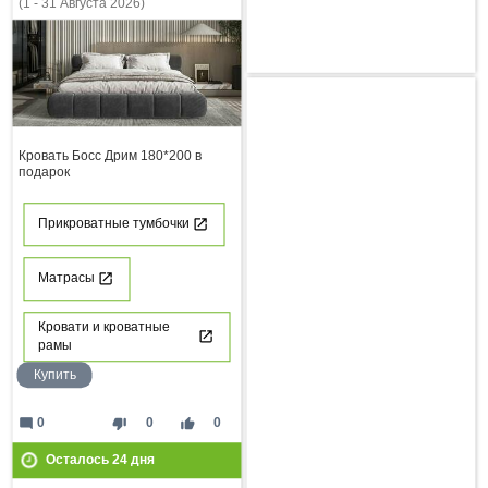
(1 - 31 Августа 2026)
Кровать Босс Дрим 180*200 в
подарок
Прикроватные тумбочки
Матрасы
Кровати и кроватные
рамы
Купить
mode_comment
thumb_down
thumb_up
0
0
0
Осталось
24
дня