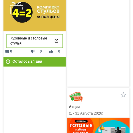
Кухонные и столовые
стулья
mode_comment
thumb_down
thumb_up
0
0
0
Осталось
24
дня
Акции
(1 - 31 Августа 2026)