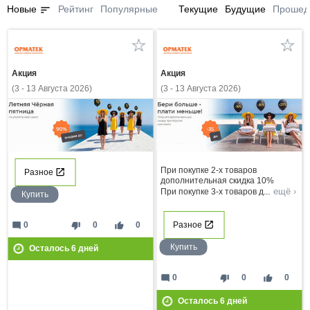
sort
Новые
Рейтинг
Популярные
Текущие
Будущие
Прошед
Акция
Акция
(3 - 13 Августа 2026)
(3 - 13 Августа 2026)
При покупке 2-х товаров
Разное
дополнительная скидка 10%
ещё ›
При покупке 3-х товаров д
...
Купить
Разное
mode_comment
thumb_down
thumb_up
0
0
0
Купить
Осталось
6
дней
mode_comment
thumb_down
thumb_up
0
0
0
Осталось
6
дней