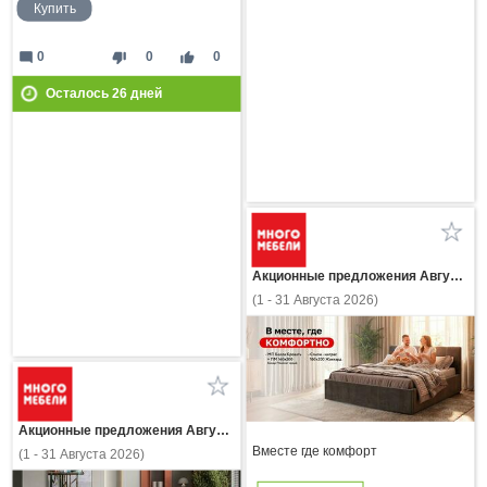
Купить
mode_comment
thumb_down
thumb_up
0
0
0
Осталось
26
дней
Акционные предложения Августа
(1 - 31 Августа 2026)
Акционные предложения Августа
Вместе где комфорт
(1 - 31 Августа 2026)