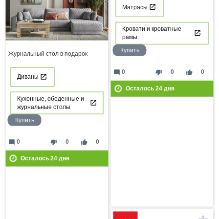
Матрасы
Кровати и кроватные
рамы
Купить
Журнальный стол в подарок
mode_comment
thumb_down
thumb_up
0
0
0
Диваны
Осталось
24
дня
Кухонные, обеденные и
журнальные столы
Купить
mode_comment
thumb_down
thumb_up
0
0
0
Осталось
24
дня