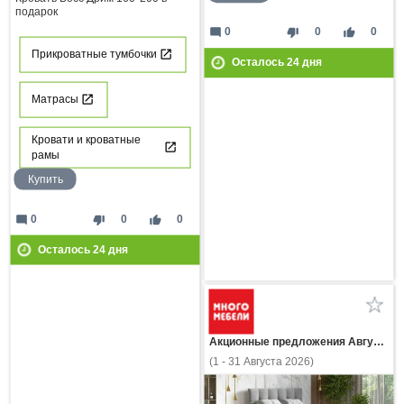
подарок
mode_comment
thumb_down
thumb_up
0
0
0
Прикроватные тумбочки
Осталось
24
дня
Матрасы
Кровати и кроватные
рамы
Купить
mode_comment
thumb_down
thumb_up
0
0
0
Осталось
24
дня
Акционные предложения Августа
(1 - 31 Августа 2026)