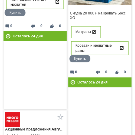
кроватей
Купить
Скидка 20 000 ₽ на кровать Босс
ХО
mode_comment
thumb_down
thumb_up
0
0
0
Матрасы
Осталось
24
дня
Кровати и кроватные
рамы
Купить
mode_comment
thumb_down
thumb_up
0
0
0
Осталось
24
дня
Акционные предложения Августа