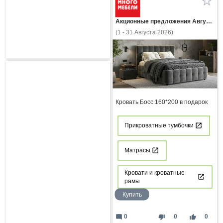
Акционные предложения Августа
(1 - 31 Августа 2026)
Кровать Босс 160*200 в подарок
Прикроватные тумбочки
Матрасы
Кровати и кроватные
рамы
Купить
mode_comment
thumb_down
thumb_up
0
0
0