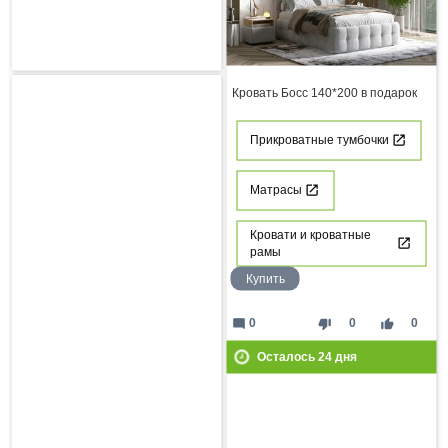
Кровать Босс 140*200 в подарок
Прикроватные тумбочки
Матрасы
Кровати и кроватные
рамы
Купить
mode_comment
thumb_down
thumb_up
0
0
0
Осталось
24
дня