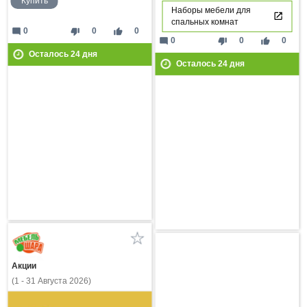
Купить
Наборы мебели для
спальных комнат
mode_comment
thumb_down
thumb_up
0
0
0
mode_comment
thumb_down
thumb_up
0
0
0
Осталось
24
дня
Осталось
24
дня
Акции
(1 - 31 Августа 2026)