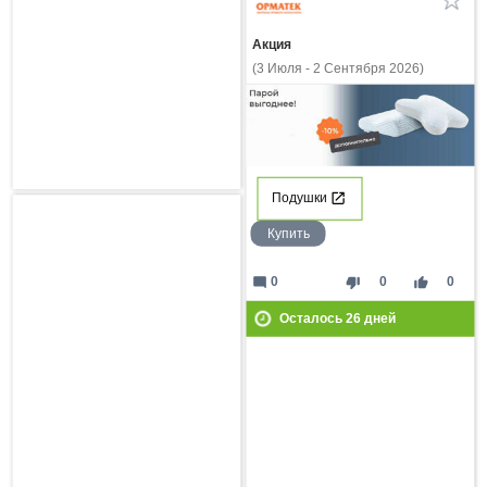
Акция
(3 Июля - 2 Сентября 2026)
Подушки
Купить
mode_comment
thumb_down
thumb_up
0
0
0
Осталось
26
дней