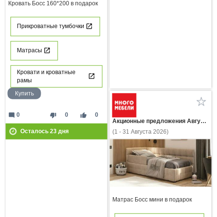
Кровать Босс 160*200 в подарок
Прикроватные тумбочки
Матрасы
Кровати и кроватные
рамы
Купить
mode_comment
thumb_down
thumb_up
0
0
0
Акционные предложения Августа
Осталось
23
дня
(1 - 31 Августа 2026)
Матрас Босс мини в подарок