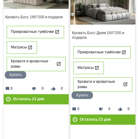
Кровать Босс 180*200 в подарок
Прикроватные тумбочки
Кровать Босс Дрим 160*200 в
подарок
Матрасы
Прикроватные тумбочки
Кровати и кроватные
рамы
Матрасы
Купить
Кровати и кроватные
рамы
mode_comment
thumb_down
thumb_up
0
0
0
Купить
Осталось
23
дня
mode_comment
thumb_down
thumb_up
0
0
0
Осталось
23
дня