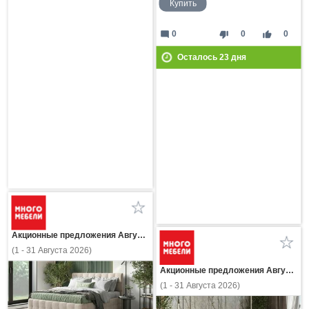
Купить
mode_comment
thumb_down
thumb_up
0
0
0
Осталось
23
дня
Акционные предложения Августа
(1 - 31 Августа 2026)
Акционные предложения Августа
(1 - 31 Августа 2026)