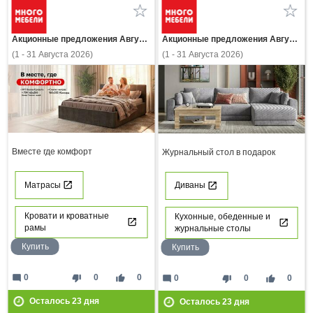
Акционные предложения Августа
Акционные предложения Августа
(1 - 31 Августа 2026)
(1 - 31 Августа 2026)
Вместе где комфорт
Журнальный стол в подарок
Матрасы
Диваны
Кровати и кроватные
Кухонные, обеденные и
рамы
журнальные столы
Купить
Купить
mode_comment
thumb_down
thumb_up
0
0
0
mode_comment
thumb_down
thumb_up
0
0
0
Осталось
23
дня
Осталось
23
дня