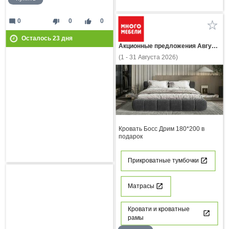
mode_comment
thumb_down
thumb_up
0
0
0
Осталось
23
дня
Акционные предложения Августа
(1 - 31 Августа 2026)
Кровать Босс Дрим 180*200 в
подарок
Прикроватные тумбочки
Матрасы
Кровати и кроватные
рамы