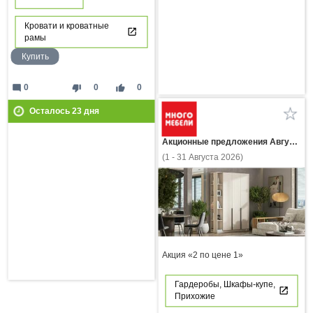
Кровати и кроватные
рамы
Купить
mode_comment
thumb_down
thumb_up
0
0
0
Осталось
23
дня
Акционные предложения Августа
(1 - 31 Августа 2026)
Акция «2 по цене 1»
Гардеробы, Шкафы-купе,
Прихожие