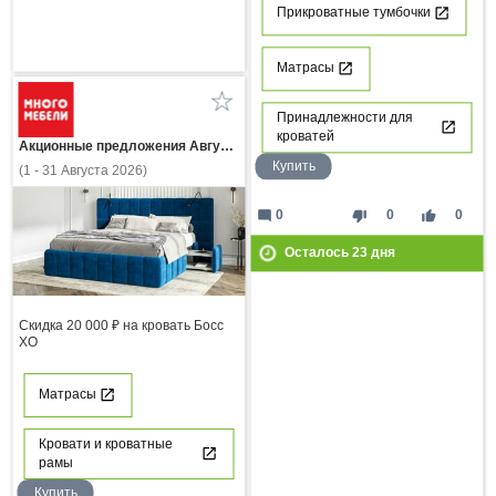
Прикроватные тумбочки
Матрасы
Принадлежности для
кроватей
Акционные предложения Августа
Купить
(1 - 31 Августа 2026)
mode_comment
thumb_down
thumb_up
0
0
0
Осталось
23
дня
Скидка 20 000 ₽ на кровать Босс
ХО
Матрасы
Кровати и кроватные
рамы
Купить