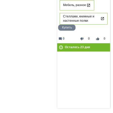
Мебель, разное
Стеллажи, книжные и
настенные полки
Купить
mode_comment
thumb_down
thumb_up
0
0
0
Осталось
23
дня