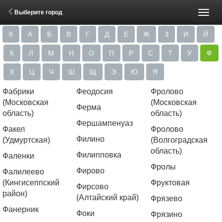
Выберите город
Пере
8
А
Б
В
Г
Д
Е
Ж
З
И
Й
меню
К
Л
М
Н
О
П
Р
С
Т
У
Ф
Х
Ц
Ч
Ш
Щ
Э
Ю
Я
Фабрики
Феодосия
Фролово
(Московская
(Московская
Ферма
область)
область)
Фершампенуаз
Факел
Фролово
Филино
(Удмуртская)
(Волгоградская
область)
Филипповка
Фаленки
Фролы
Фирово
Фалилеево
(Кингисеппский
Фруктовая
Фирсово
район)
(Алтайский край)
Фрязево
Фанерник
Фоки
Фрязино