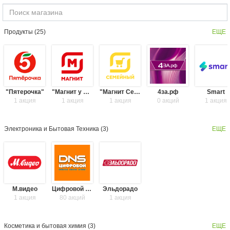
Продукты (
25
)
ЕЩЕ
"Пятерочка"
"Магнит у дома"
"Магнит Семейный"
4за.рф
Smart
1 акция
1 акция
1 акция
0 акций
1 акция
Электроника и Бытовая Техника (
3
)
ЕЩЕ
М.видео
Цифровой супермаркет DNS
Эльдорадо
1 акция
80 акций
1 акция
Косметика и бытовая химия (
3
)
ЕЩЕ