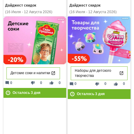
Дайджест скидок
Дайджест скидок
(16 Июля - 12 Августа 2026)
(16 Июля - 12 Августа 2026)
Наборы для детского
Детские соки и напитки
творчества
mode_comment
thumb_down
thumb_up
0
0
0
mode_comment
thumb_down
thumb_up
0
0
0
Осталось
3
дня
Осталось
3
дня