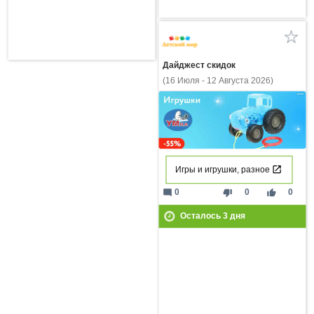
Дайджест скидок
(16 Июля - 12 Августа 2026)
Игры и игрушки, разное
mode_comment
thumb_down
thumb_up
0
0
0
Осталось
3
дня