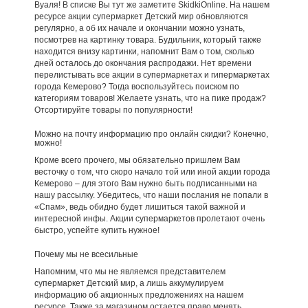
Вуаля! В списке Вы тут же заметите SkidkiOnline. На нашем
ресурсе акции супермаркет Детский мир обновляются
регулярно, а об их начале и окончании можно узнать,
посмотрев на картинку товара. Будильник, который также
находится внизу картинки, напомнит Вам о том, сколько
дней осталось до окончания распродажи. Нет времени
перелистывать все акции в супермаркетах и гипермаркетах
города Кемерово? Тогда воспользуйтесь поиском по
категориям товаров! Желаете узнать, что на пике продаж?
Отсортируйте товары по популярности!
Можно на почту информацию про онлайн скидки? Конечно,
можно!
Кроме всего прочего, мы обязательно пришлем Вам
весточку о том, что скоро начало той или иной акции города
Кемерово – для этого Вам нужно быть подписанными на
нашу рассылку. Убедитесь, что наши послания не попали в
«Спам», ведь обидно будет лишиться такой важной и
интересной инфы. Акции супермаркетов пролетают очень
быстро, успейте купить нужное!
Почему мы не всесильные
Напомним, что мы не являемся представителем
супермаркет Детский мир, а лишь аккумулируем
информацию об акционных предложениях на нашем
ресурсе. Также за магазином остается право менять