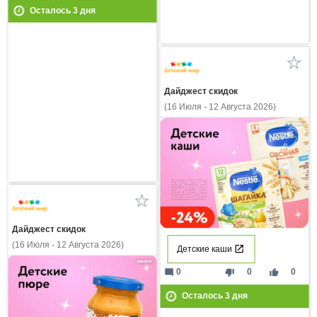
Осталось
3
дня
Дайджест скидок
(16 Июля - 12 Августа 2026)
Дайджест скидок
(16 Июля - 12 Августа 2026)
Детские каши
mode_comment
thumb_down
thumb_up
0
0
0
Осталось
3
дня