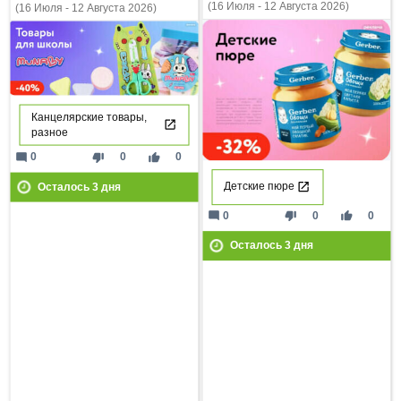
(16 Июля - 12 Августа 2026)
(16 Июля - 12 Августа 2026)
Канцелярские товары,
разное
mode_comment
thumb_down
thumb_up
0
0
0
Детские пюре
Осталось
3
дня
mode_comment
thumb_down
thumb_up
0
0
0
Осталось
3
дня