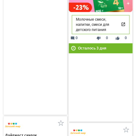
Молочные смеси,
напитки, смеси для
детского питания
mode_comment
thumb_down
thumb_up
0
0
0
Осталось
3
дня
Дайджест скидок