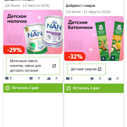
Дайджест скидок
(16 Июля - 12 Августа 2026)
(16 Июля - 12 Августа 2026)
Молочные смеси,
напитки, смеси для
Детские закуски
детского питания
mode_comment
thumb_down
thumb_up
0
0
0
mode_comment
thumb_down
thumb_up
0
0
0
Осталось
3
дня
Осталось
3
дня