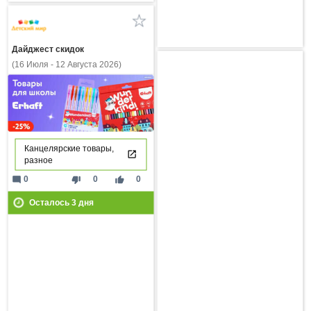
Дайджест скидок
(16 Июля - 12 Августа 2026)
Канцелярские товары,
разное
mode_comment
thumb_down
thumb_up
0
0
0
Осталось
3
дня