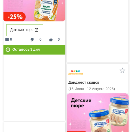
Детские пюре
mode_comment
thumb_down
thumb_up
0
0
0
Осталось
3
дня
Дайджест скидок
(16 Июля - 12 Августа 2026)