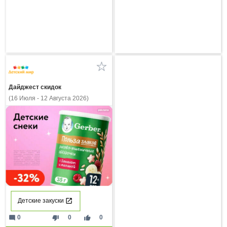
Дайджест скидок
(16 Июля - 12 Августа 2026)
Детские закуски
mode_comment
thumb_down
thumb_up
0
0
0