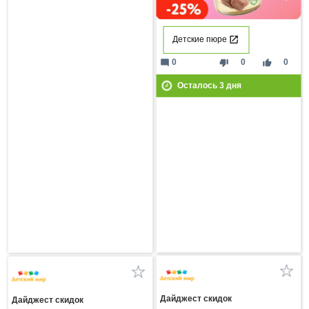
Детские пюре
mode_comment
thumb_down
thumb_up
0
0
0
Осталось
3
дня
Дайджест скидок
Дайджест скидок