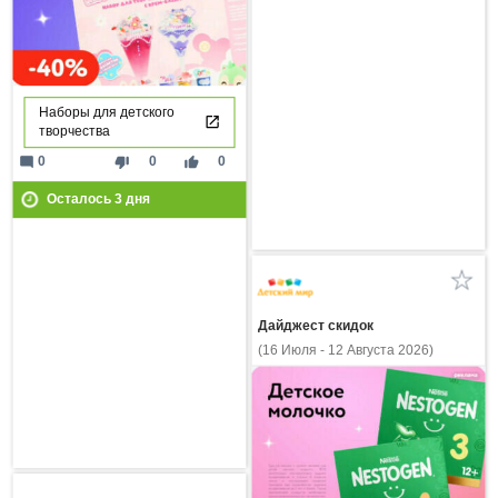
Наборы для детского
творчества
mode_comment
thumb_down
thumb_up
0
0
0
Осталось
3
дня
Дайджест скидок
(16 Июля - 12 Августа 2026)