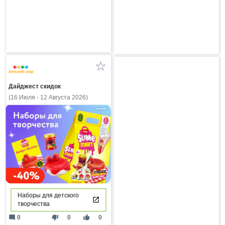
Дайджест скидок
(16 Июля - 12 Августа 2026)
Наборы для детского
творчества
mode_comment
thumb_down
thumb_up
0
0
0