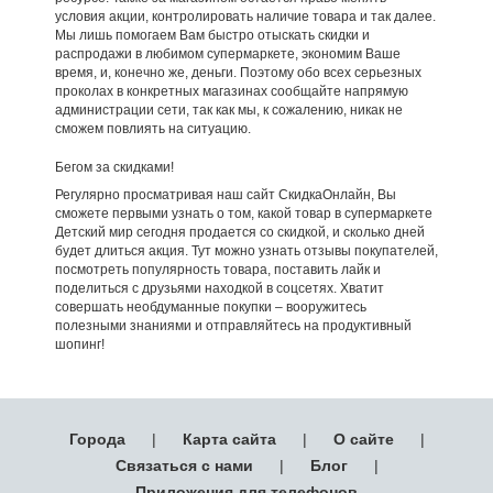
условия акции, контролировать наличие товара и так далее.
Мы лишь помогаем Вам быстро отыскать скидки и
распродажи в любимом супермаркете, экономим Ваше
время, и, конечно же, деньги. Поэтому обо всех серьезных
проколах в конкретных магазинах сообщайте напрямую
администрации сети, так как мы, к сожалению, никак не
сможем повлиять на ситуацию.
Бегом за скидками!
Регулярно просматривая наш сайт СкидкаОнлайн, Вы
сможете первыми узнать о том, какой товар в супермаркете
Детский мир сегодня продается со скидкой, и сколько дней
будет длиться акция. Тут можно узнать отзывы покупателей,
посмотреть популярность товара, поставить лайк и
поделиться с друзьями находкой в соцсетях. Хватит
совершать необдуманные покупки – вооружитесь
полезными знаниями и отправляйтесь на продуктивный
шопинг!
Города
|
Карта сайта
|
О сайте
|
Связаться с нами
|
Блог
|
Приложения для телефонов