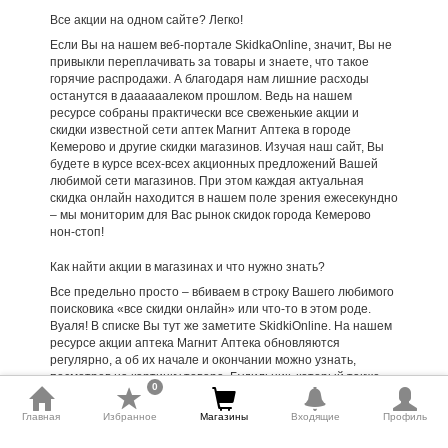
Все акции на одном сайте? Легко!
Если Вы на нашем веб-портале SkidkaOnline, значит, Вы не
привыкли переплачивать за товары и знаете, что такое
горячие распродажи. А благодаря нам лишние расходы
останутся в даааааалеком прошлом. Ведь на нашем
ресурсе собраны практически все свеженькие акции и
скидки известной сети аптек Магнит Аптека в городе
Кемерово и другие скидки магазинов. Изучая наш сайт, Вы
будете в курсе всех-всех акционных предложений Вашей
любимой сети магазинов. При этом каждая актуальная
скидка онлайн находится в нашем поле зрения ежесекундно
– мы мониторим для Вас рынок скидок города Кемерово
нон-стоп!
Как найти акции в магазинах и что нужно знать?
Все предельно просто – вбиваем в строку Вашего любимого
поисковика «все скидки онлайн» или что-то в этом роде.
Вуаля! В списке Вы тут же заметите SkidkiOnline. На нашем
ресурсе акции аптека Магнит Аптека обновляются
регулярно, а об их начале и окончании можно узнать,
посмотрев на картинку товара. Будильник, который также
0
находится внизу картинки, напомнит Вам о том, сколько
дней осталось до окончания распродажи. Нет времени
Главная
Избранное
Магазины
Входящие
Профиль
перелистывать все акции в супермаркетах и гипермаркетах
города Кемерово? Тогда воспользуйтесь поиском по