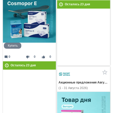
Осталось
23
дня
Купить
mode_comment
thumb_down
thumb_up
0
0
0
Осталось
23
дня
Акционные предложения Августа
(1 - 31 Августа 2026)