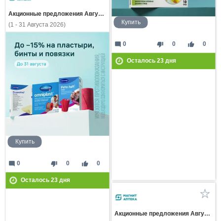
Акционные предложения Августа
Купить
(1 - 31 Августа 2026)
mode_comment
thumb_down
thumb_up
0
0
0
Осталось
23
дня
Купить
mode_comment
thumb_down
thumb_up
0
0
0
Осталось
23
дня
Акционные предложения Августа