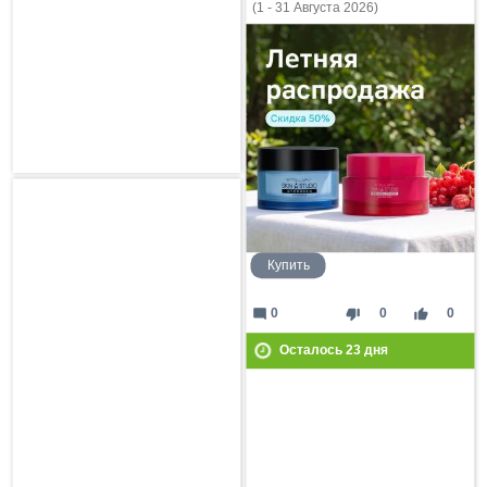
(1 - 31 Августа 2026)
Купить
mode_comment
thumb_down
thumb_up
0
0
0
Осталось
23
дня