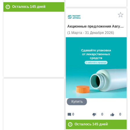
Осталось
145
дней
Акционные предложения Августа
(1 Марта - 31 Декабря 2026)
Купить
mode_comment
thumb_down
thumb_up
0
0
0
Осталось
145
дней