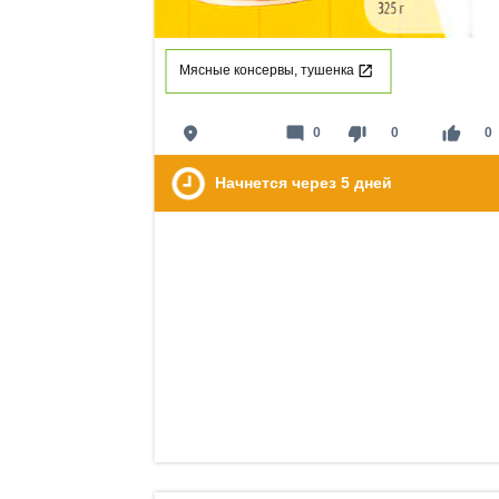
Мясные консервы, тушенка
place
mode_comment
thumb_down
thumb_up
0
0
0
Начнется через
5
дней