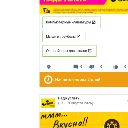
Компьютерные клавиатуры
Мыши и трекболы
Органайзеры для столов
place
mode_comment
thumb_down
thumb_up
0
0
0
Начнется через
5
дней
Надо успеть!
(13 - 19 Августа 2026)