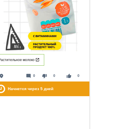
Растительное молоко
lace
mode_comment
thumb_down
thumb_up
0
0
0
Начнется через
5
дней