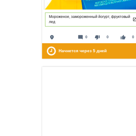
Мороженое, замороженный йогурт, фруктовый
лед
place
mode_comment
thumb_down
thumb_up
0
0
0
Начнется через
5
дней