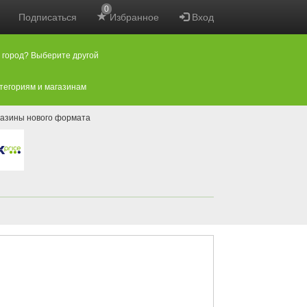
0
Подписаться
Избранное
Вход
 город? Выберите другой
атегориям и магазинам
азины нового формата