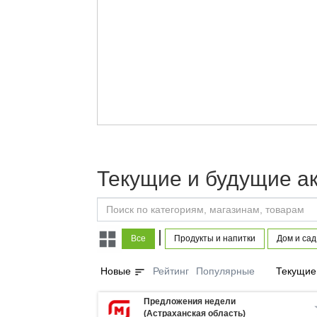
Текущие и будущие а
|
Все
Продукты и напитки
Дом и сад
sort
Новые
Рейтинг
Популярные
Текущие
Предложения недели
(Астраханская область)