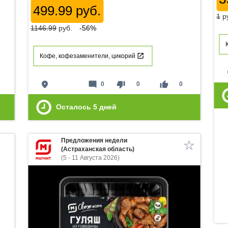
499.99 руб.
1
р
1146.99
руб.
-56%
Кофе, кофезаменители, цикорий
p
place
mode_comment
thumb_down
thumb_up
0
0
0
Осталось
5
дней
Предложения недели
(Астраханская область)
(5 - 11 Августа 2026)