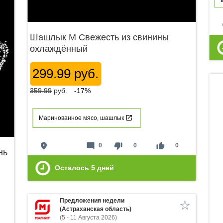
p
Шашлык М Свежесть из свинины
охлаждённый
299.99 руб.
359.99
руб.
-17%
Маринованное мясо, шашлык
place
mode_comment
thumb_down
thumb_up
0
0
0
нь
Осталось
5
дней
Предложения недели
(Астраханская область)
(5 - 11 Августа 2026)