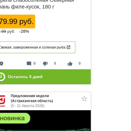
рель слабосоленая Северная
вань филе-кусок, 180 г
79.99 руб.
.99
руб.
-28%
Свежая, замороженная и соленая рыба
lace
mode_comment
thumb_down
thumb_up
0
0
0
Осталось
5
дней
Предложения недели
(Астраханская область)
(5 - 11 Августа 2026)