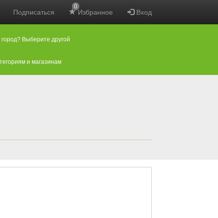
0
Подписаться
Избранное
Вход
 город? Выберите другой
атегориям и магазинам