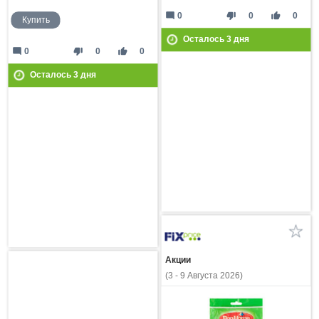
mode_comment
thumb_down
thumb_up
0
0
0
Купить
Осталось
3
дня
mode_comment
thumb_down
thumb_up
0
0
0
Осталось
3
дня
Акции
(3 - 9 Августа 2026)