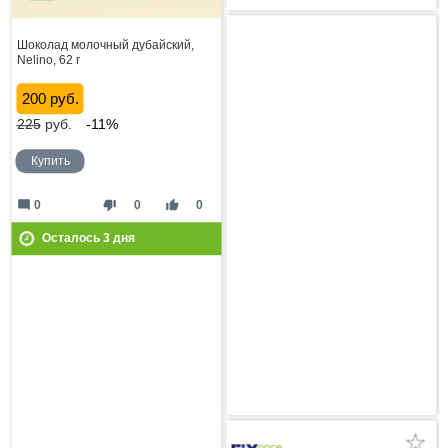
Шоколад молочный дубайский,
Nelino, 62 г
200 руб.
225
руб.
-11%
Купить
mode_comment
thumb_down
thumb_up
0
0
0
Осталось
3
дня