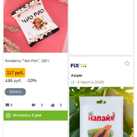
Конфеты "Чио Рио", 180 г
117 руб.
Акции
130
руб.
-10%
(3 - 9 Августа 2026)
Купить
mode_comment
thumb_down
thumb_up
0
0
0
Осталось
3
дня