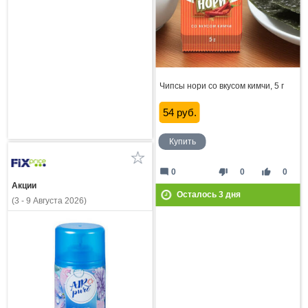
Чипсы нори со вкусом кимчи, 5 г
54 руб.
Купить
mode_comment
thumb_down
thumb_up
0
0
0
Акции
Осталось
3
дня
(3 - 9 Августа 2026)