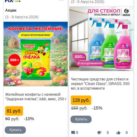
(3 - 9 Августа 2026)
Акции
(3 - 9 Августа 2026)
Чистящее средство для стёкол и
зеркал "Clean Glass", GRASS, 550
мл, в ассортименте
Желейные конфеты с начинкой
"Задорная пчёлка", b&b, микс, 250 г
128 руб.
150
руб.
-15%
81 руб.
90
руб.
-10%
Купить
Купить
mode_comment
thumb_down
thumb_up
0
0
0