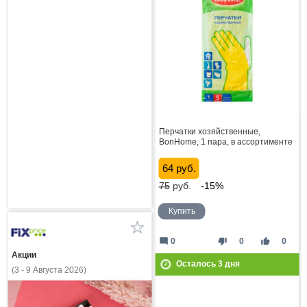
Перчатки хозяйственные,
BonHome, 1 пара, в ассортименте
64 руб.
75
руб.
-15%
Купить
mode_comment
thumb_down
thumb_up
0
0
0
Акции
Осталось
3
дня
(3 - 9 Августа 2026)