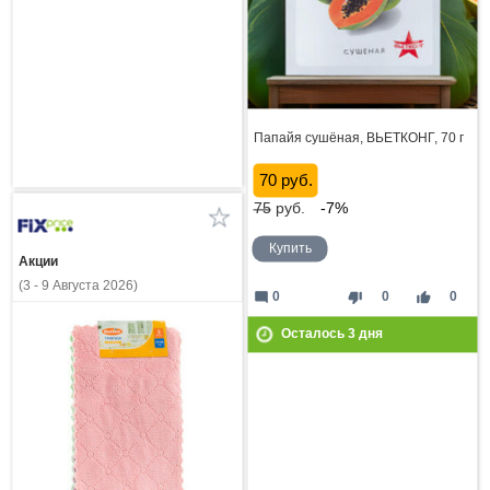
Папайя сушёная, ВЬЕТКОНГ, 70 г
70 руб.
75
руб.
-7%
Купить
Акции
(3 - 9 Августа 2026)
mode_comment
thumb_down
thumb_up
0
0
0
Осталось
3
дня