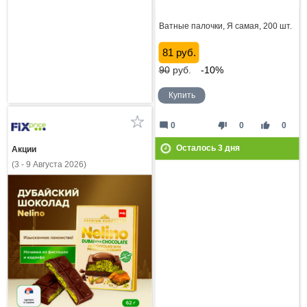
Ватные палочки, Я самая, 200 шт.
81 руб.
90
руб.
-10%
Купить
mode_comment
thumb_down
thumb_up
0
0
0
Осталось
3
дня
Акции
(3 - 9 Августа 2026)