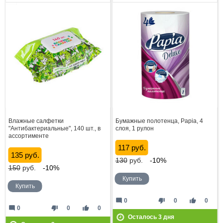
Влажные салфетки
Бумажные полотенца, Papia, 4
"Антибактериальные", 140 шт., в
слоя, 1 рулон
ассортименте
117 руб.
135 руб.
130
руб.
-10%
150
руб.
-10%
Купить
Купить
mode_comment
thumb_down
thumb_up
0
0
0
mode_comment
thumb_down
thumb_up
0
0
0
Осталось
3
дня