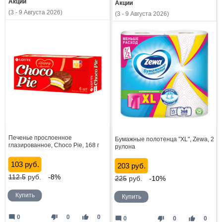
Акции
Акции
(3 - 9 Августа 2026)
(3 - 9 Августа 2026)
Печенье прослоенное
Бумажные полотенца "XL", Zewa, 2
глазированное, Choco Pie, 168 г
рулона
103 руб.
203 руб.
112.5
руб.
-8%
225
руб.
-10%
Купить
Купить
mode_comment
thumb_down
thumb_up
0
0
0
mode_comment
thumb_down
thumb_up
0
0
0