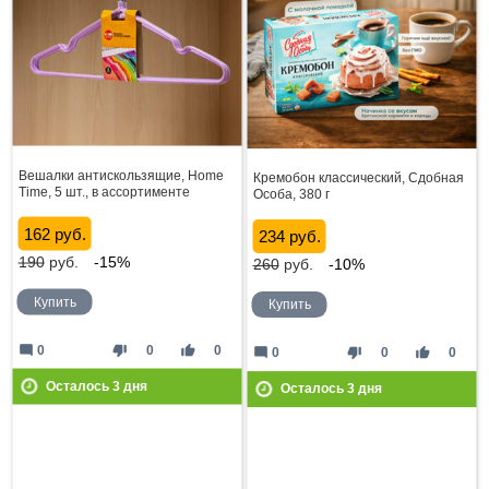
Вешалки антискользящие, Home
Кремобон классический, Сдобная
Time, 5 шт., в ассортименте
Особа, 380 г
162 руб.
234 руб.
190
руб.
-15%
260
руб.
-10%
Купить
Купить
mode_comment
thumb_down
thumb_up
0
0
0
mode_comment
thumb_down
thumb_up
0
0
0
Осталось
3
дня
Осталось
3
дня