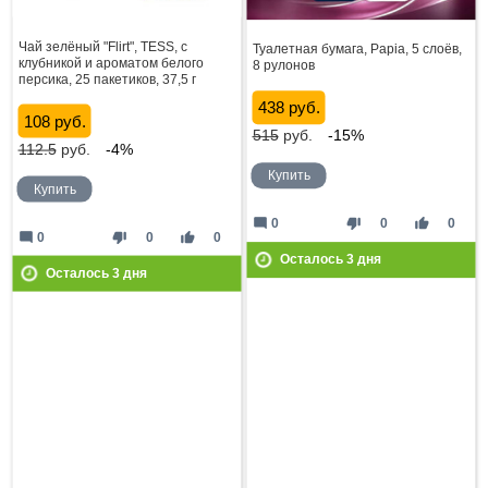
Чай зелёный "Flirt", TESS, с
Туалетная бумага, Papia, 5 слоёв,
клубникой и ароматом белого
8 рулонов
персика, 25 пакетиков, 37,5 г
438 руб.
108 руб.
515
руб.
-15%
112.5
руб.
-4%
Купить
Купить
mode_comment
thumb_down
thumb_up
0
0
0
mode_comment
thumb_down
thumb_up
0
0
0
Осталось
3
дня
Осталось
3
дня