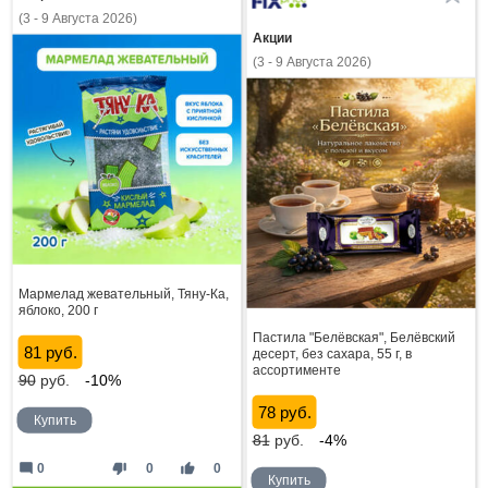
(3 - 9 Августа 2026)
Акции
(3 - 9 Августа 2026)
Мармелад жевательный, Тяну-Ка,
яблоко, 200 г
Пастила "Белёвская", Белёвский
81 руб.
десерт, без сахара, 55 г, в
ассортименте
90
руб.
-10%
78 руб.
Купить
81
руб.
-4%
mode_comment
thumb_down
thumb_up
0
0
0
Купить