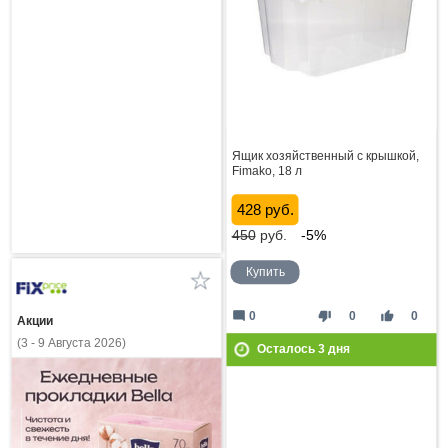
Ящик хозяйственный с крышкой,
Fimako, 18 л
428 руб.
450
руб.
-5%
Купить
mode_comment
thumb_down
thumb_up
0
0
0
Акции
(3 - 9 Августа 2026)
Осталось
3
дня