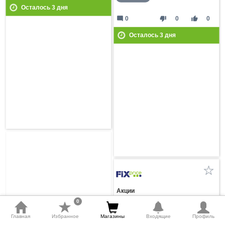
Осталось
3
дня
mode_comment
thumb_down
thumb_up
0
0
0
Осталось
3
дня
Акции
0
(3 - 9 Августа 2026)
Главная
Избранное
Магазины
Входящие
Профиль