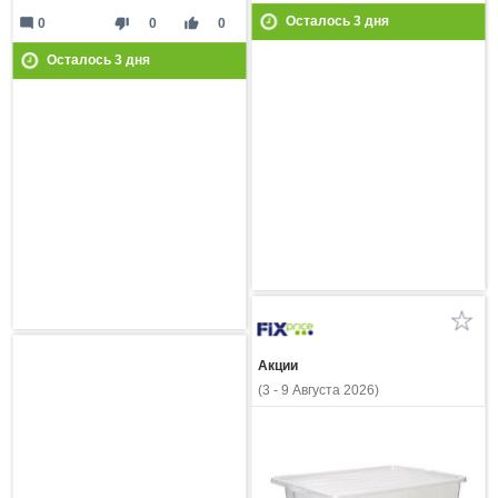
Осталось
3
дня
mode_comment
thumb_down
thumb_up
0
0
0
Осталось
3
дня
Акции
(3 - 9 Августа 2026)