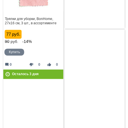
Тряпки для уборки, BonHome,
27х16 см, 3 шт., в ассортименте
77 руб.
90
руб.
-14%
Купить
mode_comment
thumb_down
thumb_up
0
0
0
Осталось
3
дня