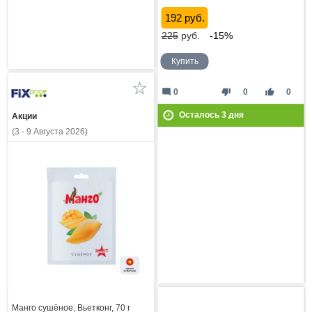
192 руб.
225
руб.
-15%
Купить
mode_comment
thumb_down
thumb_up
0
0
0
Осталось
3
дня
Акции
(3 - 9 Августа 2026)
Манго сушёное, Вьетконг, 70 г