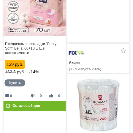
Ежедневные прокладки "Panty
Soft", Bella, 60+10 шт., в
ассортименте
Акции
139 руб.
(3 - 9 Августа 2026)
162.5
руб.
-14%
Купить
mode_comment
thumb_down
thumb_up
0
0
0
Осталось
3
дня