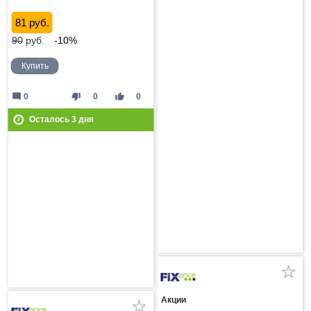
81 руб.
90
руб.
-10%
Купить
mode_comment
thumb_down
thumb_up
0
0
0
Осталось
3
дня
Акции