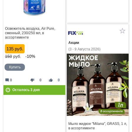
Освежитель воздуха, Air Pure,
сменный, 230/250 мл, в
ассортименте
Акции
135 руб.
(3 - 9 Августа 2026)
150
руб.
-10%
Купить
mode_comment
thumb_down
thumb_up
0
0
0
Осталось
3
дня
Мыло жидкое "Milana", GRASS, 1 л,
в ассортименте