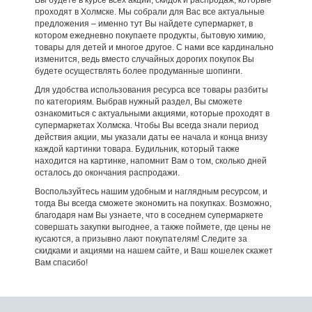
Вы будете в курсе всех акций, скидок и распродаж, которые
проходят в Холмске. Мы собрали для Вас все актуальные
предложения – именно тут Вы найдете супермаркет, в
котором ежедневно покупаете продукты, бытовую химию,
товары для детей и многое другое. С нами все кардинально
изменится, ведь вместо случайных дорогих покупок Вы
будете осуществлять более продуманные шопинги.
Для удобства использования ресурса все товары разбиты
по категориям. Выбрав нужный раздел, Вы сможете
ознакомиться с актуальными акциями, которые проходят в
супермаркетах Холмска. Чтобы Вы всегда знали период
действия акции, мы указали даты ее начала и конца внизу
каждой картинки товара. Будильник, который также
находится на картинке, напомнит Вам о том, сколько дней
осталось до окончания распродажи.
Воспользуйтесь нашим удобным и наглядным ресурсом, и
тогда Вы всегда сможете экономить на покупках. Возможно,
благодаря нам Вы узнаете, что в соседнем супермаркете
совершать закупки выгоднее, а также поймете, где цены не
кусаются, а призывно лают покупателям! Следите за
скидками и акциями на нашем сайте, и Ваш кошелек скажет
Вам спасибо!