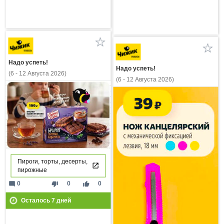
Надо успеть!
Надо успеть!
(6 - 12 Августа 2026)
(6 - 12 Августа 2026)
Пироги, торты, десерты,
пирожные
mode_comment
thumb_down
thumb_up
0
0
0
Осталось
7
дней