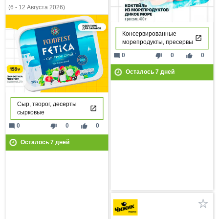
(6 - 12 Августа 2026)
Консервированные
морепродукты, пресервы
mode_comment
thumb_down
thumb_up
0
0
0
Осталось
7
дней
Сыр, творог, десерты
сырковые
mode_comment
thumb_down
thumb_up
0
0
0
Осталось
7
дней