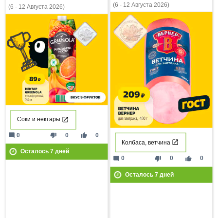
(6 - 12 Августа 2026)
(6 - 12 Августа 2026)
Соки и нектары
mode_comment
thumb_down
thumb_up
0
0
0
Колбаса, ветчина
Осталось
7
дней
mode_comment
thumb_down
thumb_up
0
0
0
Осталось
7
дней