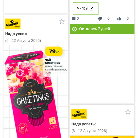
Чипсы
mode_comment
thumb_down
thumb_up
0
0
0
Осталось
7
дней
Надо успеть!
(6 - 12 Августа 2026)
Надо успеть!
(6 - 12 Августа 2026)