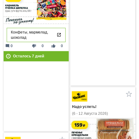
Конфеты, мармелад,
шоколад
mode_comment
thumb_down
thumb_up
0
0
0
Осталось
7
дней
Надо успеть!
(6 - 12 Августа 2026)