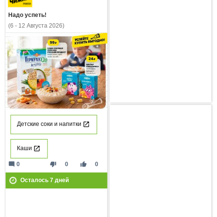
Надо успеть!
(6 - 12 Августа 2026)
Детские соки и напитки
Каши
mode_comment
thumb_down
thumb_up
0
0
0
Осталось
7
дней