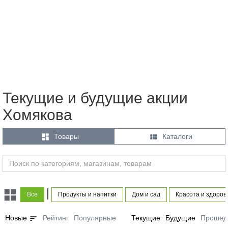
Текущие и будущие акции
Хомякова


Товары
Каталоги
|
Все
Продукты и напитки
Дом и сад
Красота и здоров
sort
Новые
Рейтинг
Популярные
Текущие
Будущие
Прошед