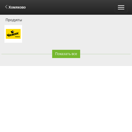
Хомяково
Пере
Продукты
меню
Показать все