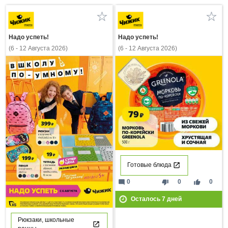
Надо успеть!
Надо успеть!
(6 - 12 Августа 2026)
(6 - 12 Августа 2026)
Готовые блюда
mode_comment
thumb_down
thumb_up
0
0
0
Осталось
7
дней
Рюкзаки, школьные