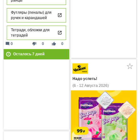
ранцы
Футляры (пеналы) для
ручек и карандашей
Тетради, обложки для
тетрадей
mode_comment
thumb_down
thumb_up
0
0
0
Осталось
7
дней
Надо успеть!
(6 - 12 Августа 2026)