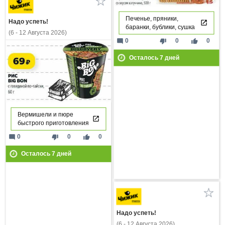
Печенье, пряники,
Надо успеть!
баранки, бублики, сушка
(6 - 12 Августа 2026)
mode_comment
thumb_down
thumb_up
0
0
0
Осталось
7
дней
Вермишели и пюре
быстрого приготовления
mode_comment
thumb_down
thumb_up
0
0
0
Осталось
7
дней
Надо успеть!
(6 - 12 Августа 2026)