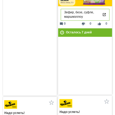
Зефир, безе, суфле,
маршмэллоу
mode_comment
thumb_down
thumb_up
0
0
0
Осталось
7
дней
Надо успеть!
Надо успеть!