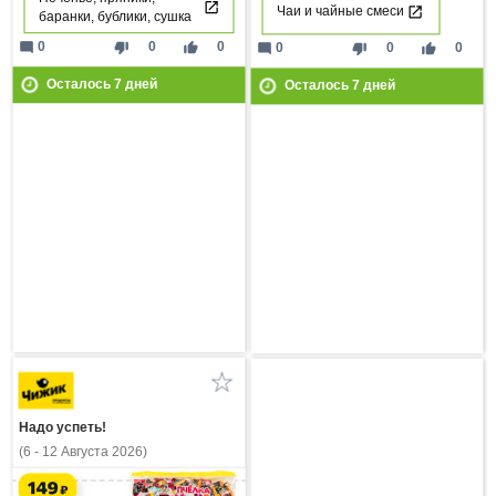
Чаи и чайные смеси
баранки, бублики, сушка
mode_comment
thumb_down
thumb_up
0
0
0
mode_comment
thumb_down
thumb_up
0
0
0
Осталось
7
дней
Осталось
7
дней
Надо успеть!
(6 - 12 Августа 2026)