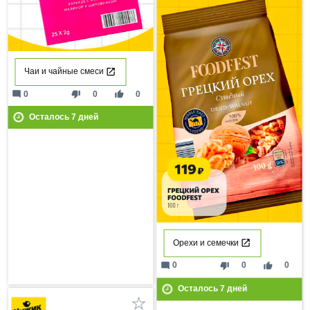
Чаи и чайные смеси
mode_comment
thumb_down
thumb_up
0
0
0
Осталось
7
дней
Орехи и семечки
mode_comment
thumb_down
thumb_up
0
0
0
Осталось
7
дней