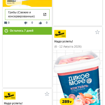
Грибы (Свежие и
консервированные)
mode_comment
thumb_down
thumb_up
0
0
0
Осталось
7
дней
Надо успеть!
(6 - 12 Августа 2026)
Надо успеть!