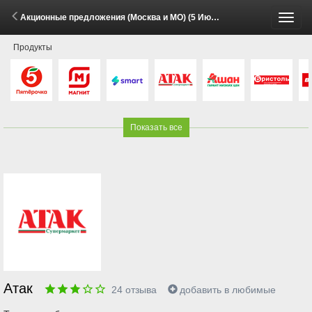
Акционные предложения (Москва и МО) (5 Июня - 11 Сентября 2026)
Пере
Продукты
меню
Показать все
Атак
24
отзыва
добавить в любимые