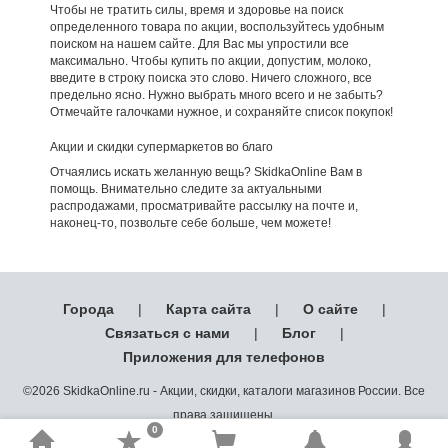
Чтобы не тратить силы, время и здоровье на поиск
определенного товара по акции, воспользуйтесь удобным
поиском на нашем сайте. Для Вас мы упростили все
максимально. Чтобы купить по акции, допустим, молоко,
введите в строку поиска это слово. Ничего сложного, все
предельно ясно. Нужно выбрать много всего и не забыть?
Отмечайте галочками нужное, и сохраняйте список покупок!
Акции и скидки супермаркетов во благо
Отчаялись искать желанную вещь? SkidkaOnline Вам в
помощь. Внимательно следите за актуальными
распродажами, просматривайте рассылку на почте и,
наконец-то, позвольте себе больше, чем можете!
Города
|
Карта сайта
|
О сайте
|
Связаться с нами
|
Блог
|
Приложения для телефонов
©2026 SkidkaOnline.ru - Акции, скидки, каталоги магазинов России. Все
права защищены.
0