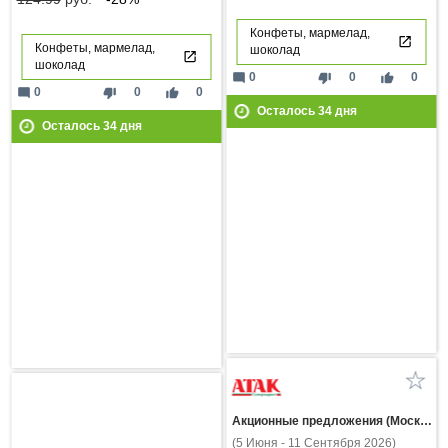
Конфеты, мармелад,
Конфеты, мармелад,
шоколад
шоколад
mode_comment
thumb_down
thumb_up
0
0
0
mode_comment
thumb_down
thumb_up
0
0
0
Осталось
34
дня
Осталось
34
дня
Акционные предложения (Москва и МО)
(5 Июня - 11 Сентября 2026)