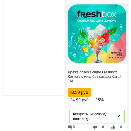
Драже освежающие Freshbox
Коктейль микс без сахара Китай,
16г
89.99 руб.
124.99
руб.
-28%
Конфеты, мармелад,
шоколад
mode_comment
thumb_down
thumb_up
0
0
0