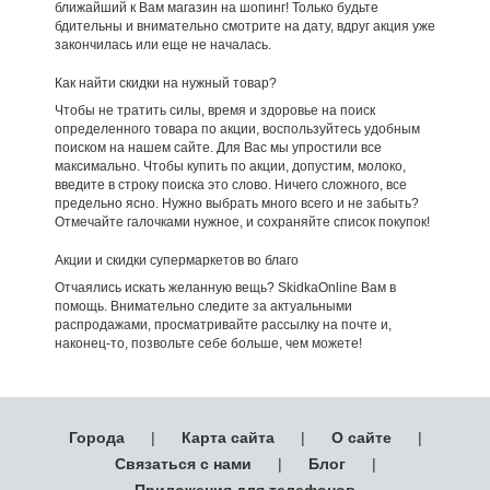
ближайший к Вам магазин на шопинг! Только будьте
бдительны и внимательно смотрите на дату, вдруг акция уже
закончилась или еще не началась.
Как найти скидки на нужный товар?
Чтобы не тратить силы, время и здоровье на поиск
определенного товара по акции, воспользуйтесь удобным
поиском на нашем сайте. Для Вас мы упростили все
максимально. Чтобы купить по акции, допустим, молоко,
введите в строку поиска это слово. Ничего сложного, все
предельно ясно. Нужно выбрать много всего и не забыть?
Отмечайте галочками нужное, и сохраняйте список покупок!
Акции и скидки супермаркетов во благо
Отчаялись искать желанную вещь? SkidkaOnline Вам в
помощь. Внимательно следите за актуальными
распродажами, просматривайте рассылку на почте и,
наконец-то, позвольте себе больше, чем можете!
Города
|
Карта сайта
|
О сайте
|
Связаться с нами
|
Блог
|
Приложения для телефонов