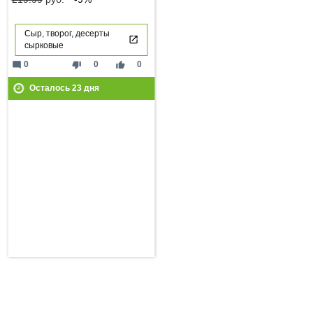
Сыр, творог, десерты
сырковые
mode_comment
thumb_down
thumb_up
0
0
0
Осталось
23
дня