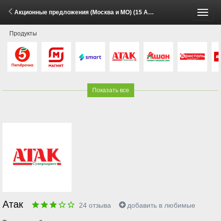
Акционные предложения (Москва и МО) (15 Апреля - 31 Августа 2026)
Пере
Продукты
меню
Показать все
Атак
24
отзыва
добавить в любимые