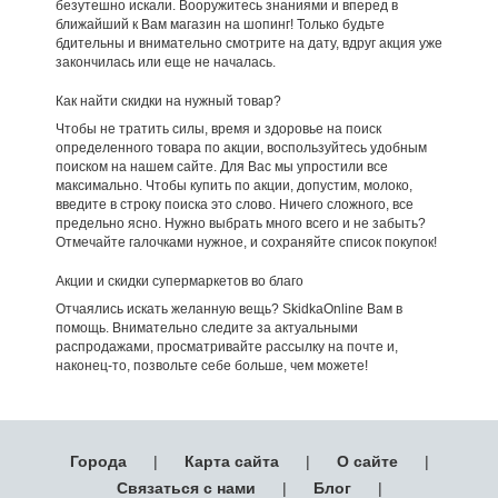
безутешно искали. Вооружитесь знаниями и вперед в
ближайший к Вам магазин на шопинг! Только будьте
бдительны и внимательно смотрите на дату, вдруг акция уже
закончилась или еще не началась.
Как найти скидки на нужный товар?
Чтобы не тратить силы, время и здоровье на поиск
определенного товара по акции, воспользуйтесь удобным
поиском на нашем сайте. Для Вас мы упростили все
максимально. Чтобы купить по акции, допустим, молоко,
введите в строку поиска это слово. Ничего сложного, все
предельно ясно. Нужно выбрать много всего и не забыть?
Отмечайте галочками нужное, и сохраняйте список покупок!
Акции и скидки супермаркетов во благо
Отчаялись искать желанную вещь? SkidkaOnline Вам в
помощь. Внимательно следите за актуальными
распродажами, просматривайте рассылку на почте и,
наконец-то, позвольте себе больше, чем можете!
Города
|
Карта сайта
|
О сайте
|
Связаться с нами
|
Блог
|