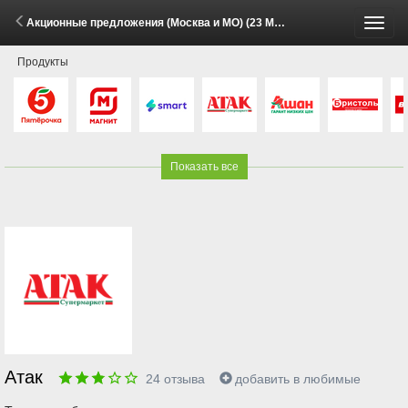
Акционные предложения (Москва и МО) (23 Марта - 31 Августа 2026)
Пере
Продукты
меню
Показать все
Атак
24
отзыва
добавить в любимые