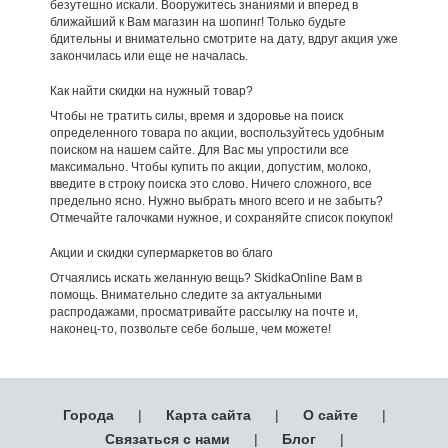
безутешно искали. Вооружитесь знаниями и вперед в
ближайший к Вам магазин на шопинг! Только будьте
бдительны и внимательно смотрите на дату, вдруг акция уже
закончилась или еще не началась.
Как найти скидки на нужный товар?
Чтобы не тратить силы, время и здоровье на поиск
определенного товара по акции, воспользуйтесь удобным
поиском на нашем сайте. Для Вас мы упростили все
максимально. Чтобы купить по акции, допустим, молоко,
введите в строку поиска это слово. Ничего сложного, все
предельно ясно. Нужно выбрать много всего и не забыть?
Отмечайте галочками нужное, и сохраняйте список покупок!
Акции и скидки супермаркетов во благо
Отчаялись искать желанную вещь? SkidkaOnline Вам в
помощь. Внимательно следите за актуальными
распродажами, просматривайте рассылку на почте и,
наконец-то, позвольте себе больше, чем можете!
Города
|
Карта сайта
|
О сайте
|
Связаться с нами
|
Блог
|