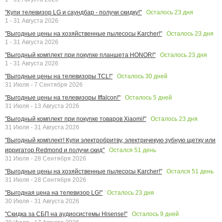
Осталось
23
дня
"Купи телевизор LG и саундбар - получи скидку!"
1 - 31 Августа 2026
Осталось
23
дня
"Выгодные цены на хозяйственные пылесосы Karcher!"
1 - 31 Августа 2026
Осталось
23
дня
"Выгодный комплект при покупке планшета HONOR!"
1 - 31 Августа 2026
Осталось
30
дней
"Выгодные цены на телевизоры TCL!"
31 Июля - 7 Сентября 2026
Осталось
5
дней
"Выгодные цены на телевизоры Iffalcon!"
31 Июля - 13 Августа 2026
Осталось
23
дня
"Выгодный комплект при покупке товаров Xiaomi!"
31 Июля - 31 Августа 2026
"Выгодный комплект! Купи электробритву, электричекую зубную щетку или
Остался
51
день
ирригатор Redmond и получи скид"
31 Июля - 28 Сентября 2026
Остался
51
день
"Выгодные цены на хозяйственные пылесосы Karcher!"
31 Июля - 28 Сентября 2026
Осталось
23
дня
"Выгодная цена на телевизор LG!"
30 Июля - 31 Августа 2026
Осталось
9
дней
"Скидка за СБП на аудиосистемы Hisense!"