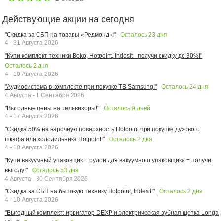
Действующие акции на сегодня
Осталось
23
дня
"Скидка за СБП на товары «Редмонд»!"
4 - 31 Августа 2026
"Купи комплект техники Beko, Hotpoint, Indesit - получи скидку до 30%!"
Осталось
2
дня
4 - 10 Августа 2026
Осталось
24
дня
"Аудиосистема в комплекте при покупке ТВ Samsung!"
4 Августа - 1 Сентября 2026
Осталось
9
дней
"Выгодные цены на телевизоры!"
4 - 17 Августа 2026
"Скидка 50% на варочную поверхность Hotpoint при покупке духового
Осталось
2
дня
шкафа или холодильника Hotpoint!"
4 - 10 Августа 2026
"Купи вакуумный упаковщик + рулон для вакуумного упаковщика = получи
Осталось
53
дня
выгоду!"
4 Августа - 30 Сентября 2026
Осталось
2
дня
"Скидка за СБП на бытовую технику Hotpoint, Indesit!"
4 - 10 Августа 2026
"Выгодный комплект: ирригатор DEXP и электрическая зубная щетка Longa