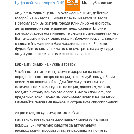
Цифровой супермаркет DNS
. Мы опубликовали
акцию "Выгодные цены на охлаждение MSI!", действие
которой начинается 3 Июля и заканчивается 20 Июля.
Поэтому если Вы житель города Клин либо же его гость,
детальненько изучите данные предложения. Вполне
возможно, здесь есть именно те скидки в супермаркетах, что
Вы так давно и безутешно искали. Вооружитесь знаниями и
вперед в ближайший к Вам магазин на шопинг! Только
будьте бдительны и внимательно смотрите на дату, вдруг
акция уже закончилась или еще не началась.
Как найти скидки на нужный товар?
Чтобы не тратить силы, время и здоровье на поиск
определенного товара по акции, воспользуйтесь удобным
поиском на нашем сайте. Для Вас мы упростили все
максимально. Чтобы купить по акции, допустим, молоко,
введите в строку поиска это слово. Ничего сложного, все
предельно ясно. Нужно выбрать много всего и не забыть?
Отмечайте галочками нужное, и сохраняйте список покупок!
Акции и скидки супермаркетов во благо
Отчаялись искать желанную вещь? SkidkaOnline Вам в
помощь. Внимательно следите за актуальными
распродажами, просматривайте рассылку на почте и,