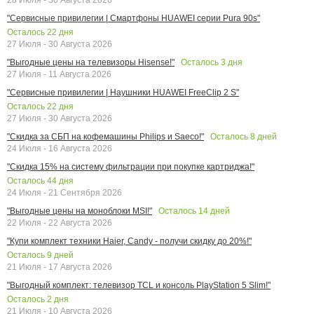
"Сервисные привилегии | Смартфоны HUAWEI серии Pura 90s"
Осталось
22
дня
27 Июля - 30 Августа 2026
Осталось
3
дня
"Выгодные цены на телевизоры Hisense!"
27 Июля - 11 Августа 2026
"Сервисные привилегии | Наушники HUAWEI FreeClip 2 S"
Осталось
22
дня
27 Июля - 30 Августа 2026
Осталось
8
дней
"Скидка за СБП на кофемашины Philips и Saeco!"
24 Июля - 16 Августа 2026
"Скидка 15% на систему фильтрации при покупке картриджа!"
Осталось
44
дня
24 Июля - 21 Сентября 2026
Осталось
14
дней
"Выгодные цены на моноблоки MSI!"
22 Июля - 22 Августа 2026
"Купи комплект техники Haier, Candy - получи скидку до 20%!"
Осталось
9
дней
21 Июля - 17 Августа 2026
"Выгодный комплект: телевизор TCL и консоль PlayStation 5 Slim!"
Осталось
2
дня
21 Июля - 10 Августа 2026