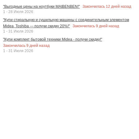
Закончилась
12
дней назад
"Выгодные цены на ноутбуки MAIBENBEN!"
1 - 28 Июля 2026
"Купи стиральную и сушильную машины с соединительным элементом
Закончилась
9
дней назад
Midea, Toshiba — получи скидку 20%!"
1 - 31 Июля 2026
"Купи комплект бытовой техники Midea - получи скидку!"
Закончилась
9
дней назад
1 - 31 Июля 2026