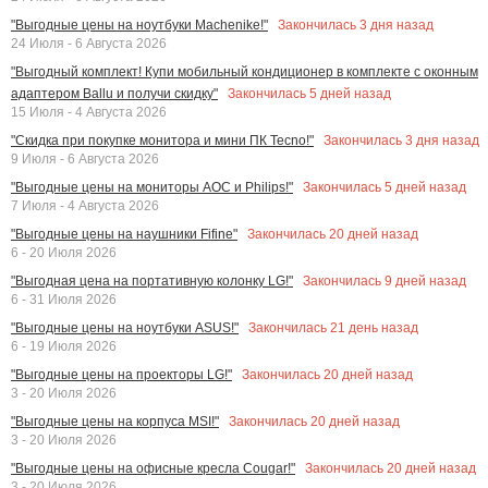
Закончилась
3
дня назад
"Выгодные цены на ноутбуки Machenike!"
24 Июля - 6 Августа 2026
"Выгодный комплект! Купи мобильный кондиционер в комплекте с оконным
Закончилась
5
дней назад
адаптером Ballu и получи скидку"
15 Июля - 4 Августа 2026
Закончилась
3
дня назад
"Скидка при покупке монитора и мини ПК Tecno!"
9 Июля - 6 Августа 2026
Закончилась
5
дней назад
"Выгодные цены на мониторы AOC и Philips!"
7 Июля - 4 Августа 2026
Закончилась
20
дней назад
"Выгодные цены на наушники Fifine"
6 - 20 Июля 2026
Закончилась
9
дней назад
"Выгодная цена на портативную колонку LG!"
6 - 31 Июля 2026
Закончилась
21
день назад
"Выгодные цены на ноутбуки ASUS!"
6 - 19 Июля 2026
Закончилась
20
дней назад
"Выгодные цены на проекторы LG!"
3 - 20 Июля 2026
Закончилась
20
дней назад
"Выгодные цены на корпуса MSI!"
3 - 20 Июля 2026
Закончилась
20
дней назад
"Выгодные цены на офисные кресла Cougar!"
3 - 20 Июля 2026