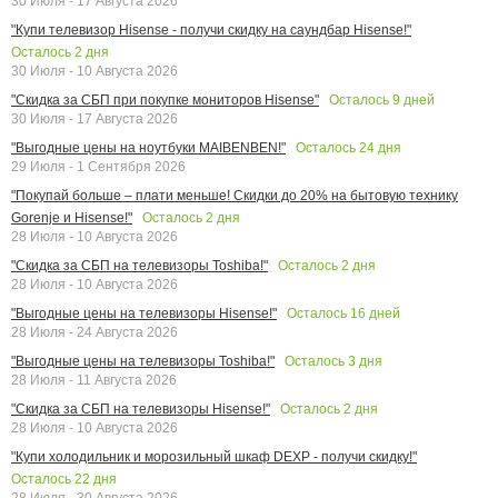
30 Июля - 17 Августа 2026
"Купи телевизор Hisense - получи скидку на саундбар Hisense!"
Осталось
2
дня
30 Июля - 10 Августа 2026
Осталось
9
дней
"Скидка за СБП при покупке мониторов Hisense"
30 Июля - 17 Августа 2026
Осталось
24
дня
"Выгодные цены на ноутбуки MAIBENBEN!"
29 Июля - 1 Сентября 2026
"Покупай больше – плати меньше! Скидки до 20% на бытовую технику
Осталось
2
дня
Gorenje и Hisense!"
28 Июля - 10 Августа 2026
Осталось
2
дня
"Скидка за СБП на телевизоры Toshiba!"
28 Июля - 10 Августа 2026
Осталось
16
дней
"Выгодные цены на телевизоры Hisense!"
28 Июля - 24 Августа 2026
Осталось
3
дня
"Выгодные цены на телевизоры Toshiba!"
28 Июля - 11 Августа 2026
Осталось
2
дня
"Скидка за СБП на телевизоры Hisense!"
28 Июля - 10 Августа 2026
"Купи холодильник и морозильный шкаф DEXP - получи скидку!"
Осталось
22
дня
28 Июля - 30 Августа 2026