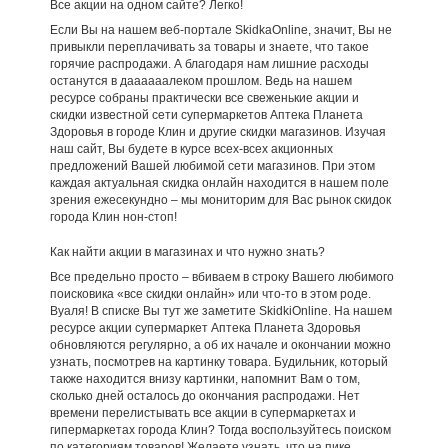
Все акции на одном сайте? Легко!
Если Вы на нашем веб-портале SkidkaOnline, значит, Вы не
привыкли переплачивать за товары и знаете, что такое
горячие распродажи. А благодаря нам лишние расходы
останутся в даааааалеком прошлом. Ведь на нашем
ресурсе собраны практически все свеженькие акции и
скидки известной сети супермаркетов Аптека Планета
Здоровья в городе Клин и другие скидки магазинов. Изучая
наш сайт, Вы будете в курсе всех-всех акционных
предложений Вашей любимой сети магазинов. При этом
каждая актуальная скидка онлайн находится в нашем поле
зрения ежесекундно – мы мониторим для Вас рынок скидок
города Клин нон-стоп!
Как найти акции в магазинах и что нужно знать?
Все предельно просто – вбиваем в строку Вашего любимого
поисковика «все скидки онлайн» или что-то в этом роде.
Вуаля! В списке Вы тут же заметите SkidkiOnline. На нашем
ресурсе акции супермаркет Аптека Планета Здоровья
обновляются регулярно, а об их начале и окончании можно
узнать, посмотрев на картинку товара. Будильник, который
также находится внизу картинки, напомнит Вам о том,
сколько дней осталось до окончания распродажи. Нет
времени перелистывать все акции в супермаркетах и
гипермаркетах города Клин? Тогда воспользуйтесь поиском
по категориям товаров! Желаете узнать, что на пике