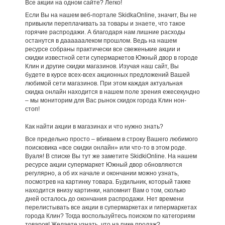
Все акции на одном сайте? Легко!
Если Вы на нашем веб-портале SkidkaOnline, значит, Вы не
привыкли переплачивать за товары и знаете, что такое
горячие распродажи. А благодаря нам лишние расходы
останутся в даааааалеком прошлом. Ведь на нашем
ресурсе собраны практически все свеженькие акции и
скидки известной сети супермаркетов Южный двор в городе
Клин и другие скидки магазинов. Изучая наш сайт, Вы
будете в курсе всех-всех акционных предложений Вашей
любимой сети магазинов. При этом каждая актуальная
скидка онлайн находится в нашем поле зрения ежесекундно
– мы мониторим для Вас рынок скидок города Клин нон-
стоп!
Как найти акции в магазинах и что нужно знать?
Все предельно просто – вбиваем в строку Вашего любимого
поисковика «все скидки онлайн» или что-то в этом роде.
Вуаля! В списке Вы тут же заметите SkidkiOnline. На нашем
ресурсе акции супермаркет Южный двор обновляются
регулярно, а об их начале и окончании можно узнать,
посмотрев на картинку товара. Будильник, который также
находится внизу картинки, напомнит Вам о том, сколько
дней осталось до окончания распродажи. Нет времени
перелистывать все акции в супермаркетах и гипермаркетах
города Клин? Тогда воспользуйтесь поиском по категориям
товаров! Желаете узнать, что на пике продаж?