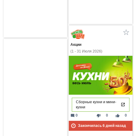
Акции
(1 - 31 Июля 2026)
Сборные кухни и мини-
кухни
mode_comment
thumb_down
thumb_up
0
0
0
Закончилась
6
дней назад