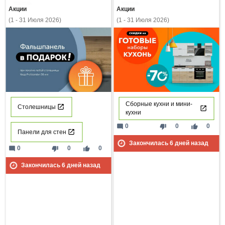
Акции
Акции
(1 - 31 Июля 2026)
(1 - 31 Июля 2026)
Сборные кухни и мини-
Столешницы
кухни
mode_comment
thumb_down
thumb_up
0
0
0
Панели для стен
Закончилась
6
дней назад
mode_comment
thumb_down
thumb_up
0
0
0
Закончилась
6
дней назад