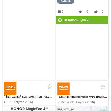
Купить
mode_comment
thumb_down
thumb_up
0
0
0
Осталось
9
дней
"Выгодный комплект при покупке планшета HONOR!"
"Скидка при покупке МФУ или принтера Pantum с картриджем!"
(1 - 31 Августа 2026)
(6 Июля - 31 Августа 2026)