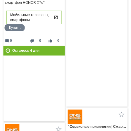
смартфон HONOR X7e"
Мобильные телефоны,
смартфоны
Купить
mode_comment
thumb_down
thumb_up
0
0
0
Осталось
4
дня
"Сервисные привилегии | Смартфоны HUAWEI серии Pura 90s"