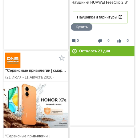
Наушники HUAWEI FreeClip 2 S"
Наушники и гарнитуры
Купить
mode_comment
thumb_down
thumb_up
0
0
0
Осталось
23
дня
"Сервисные привилегии | смартфон HONOR X7e"
(21 Июля - 11 Августа 2026)
"Сервисные привилегии |