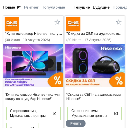
sort
Новые
Рейтинг
Популярные
Текущие
Будущие
Прошед
"Купи телевизор Hisense - получи скидку на саундбар Hisense!"
"Скидка за СБП на аудиосистемы Hisense!"
(30 Июля - 10 Августа 2026)
(30 Июля - 17 Августа 2026)
"Купи телевизор Hisense - получи
"Скидка за СБП на аудиосистемы
скидку на саундбар Hisense!"
Hisense!"
Стереосистемы,
Стереосистемы,
Музыкальные центры
Музыкальные центры
Купить