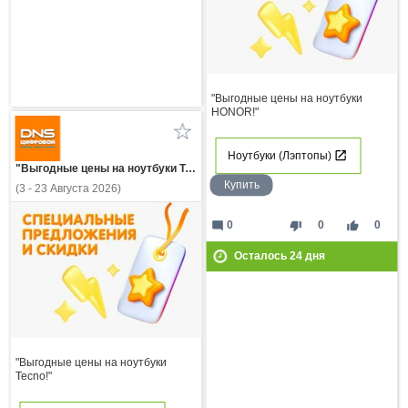
"Выгодные цены на ноутбуки
HONOR!"
Ноутбуки (Лэптопы)
"Выгодные цены на ноутбуки Tecno!"
Купить
(3 - 23 Августа 2026)
mode_comment
thumb_down
thumb_up
0
0
0
Осталось
24
дня
"Выгодные цены на ноутбуки
Tecno!"