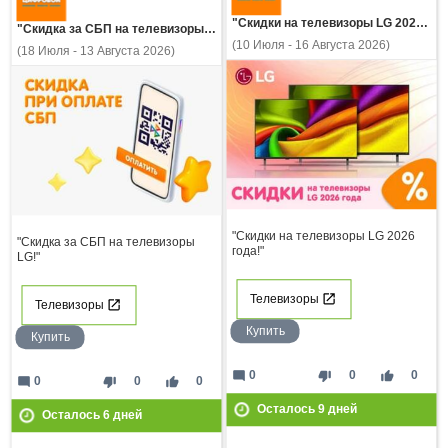
"Скидки на телевизоры LG 2026 года!"
"Скидка за СБП на телевизоры LG!"
(10 Июля - 16 Августа 2026)
(18 Июля - 13 Августа 2026)
"Скидки на телевизоры LG 2026
"Скидка за СБП на телевизоры
года!"
LG!"
Телевизоры
Телевизоры
Купить
Купить
mode_comment
thumb_down
thumb_up
0
0
0
mode_comment
thumb_down
thumb_up
0
0
0
Осталось
9
дней
Осталось
6
дней