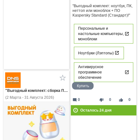
"Выгодный комплект: ноутбук, ПК,
неттоп или моноблок + ПО
Kaspersky Standard (Стандарт)!"
Персональные и
настольные компьютеры,
моноблоки
Ноутбуки (Лэптопы)
Антивирусное
программное
обеспечение
Купить
"Выгодный комплект: сборка ПК и ПО Kaspersky Standard (Стандарт)!"
(2 Марта - 31 Августа 2026)
mode_comment
thumb_down
thumb_up
0
0
0
Осталось
24
дня