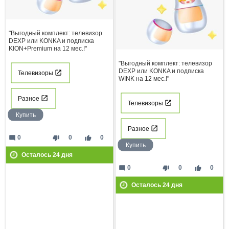
"Выгодный комплект: телевизор
DEXP или KONKA и подписка
KION+Premium на 12 мес.!"
"Выгодный комплект: телевизор
DEXP или KONKA и подписка
Телевизоры
WINK на 12 мес.!"
Разное
Телевизоры
Купить
Разное
mode_comment
thumb_down
thumb_up
0
0
0
Купить
Осталось
24
дня
mode_comment
thumb_down
thumb_up
0
0
0
Осталось
24
дня