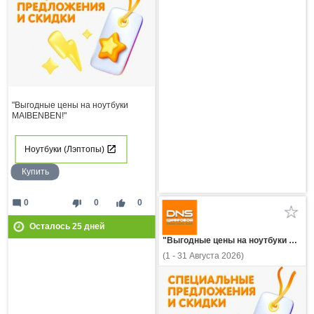
"Выгодные цены на ноутбуки
MAIBENBEN!"
Ноутбуки (Лэптопы)
Купить
mode_comment
thumb_down
thumb_up
0
0
0
Осталось
25
дней
"Выгодные цены на ноутбуки HONOR!"
(1 - 31 Августа 2026)