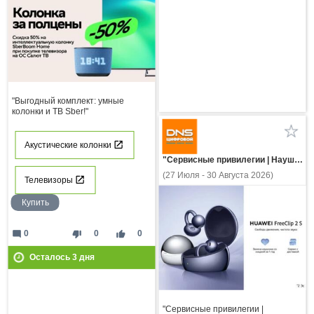
"Выгодный комплект: умные
колонки и ТВ Sber!"
Акустические колонки
"Сервисные привилегии | Наушники HUAWEI FreeClip 2 S"
(27 Июля - 30 Августа 2026)
Телевизоры
Купить
mode_comment
thumb_down
thumb_up
0
0
0
Осталось
3
дня
"Сервисные привилегии |