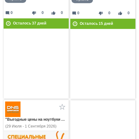
mode_comment
thumb_down
thumb_up
0
0
0
mode_comment
thumb_down
thumb_up
0
0
0
Осталось
37
дней
Осталось
15
дней
"Выгодные цены на ноутбуки MAIBENBEN!"
(29 Июля - 1 Сентября 2026)