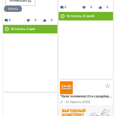
Телевизоры
mode_comment
thumb_down
thumb_up
0
0
0
Купить
Осталось
10
дней
mode_comment
thumb_down
thumb_up
0
0
0
Осталось
3
дня
"Купи телевизор LG и саундбар - получи скидку!"
(1 - 31 Августа 2026)