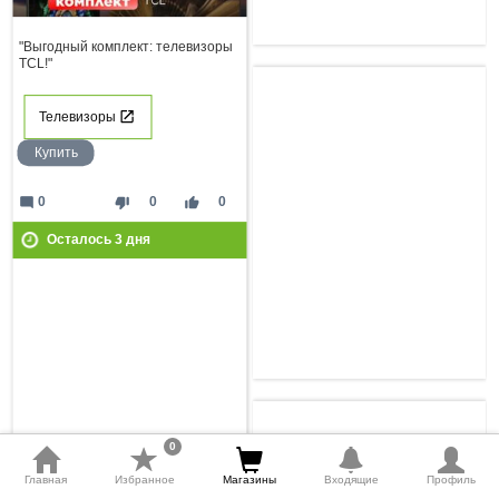
"Выгодный комплект: телевизоры
TCL!"
Телевизоры
Купить
mode_comment
thumb_down
thumb_up
0
0
0
Осталось
3
дня
0
Главная
Избранное
Магазины
Входящие
Профиль