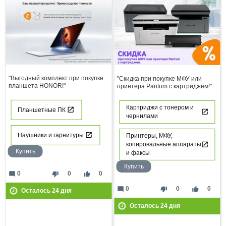
"Выгодный комплект при покупке
"Скидка при покупке МФУ или
планшета HONOR!"
принтера Pantum с картриджем!"
Картриджи с тонером и
Планшетные ПК
чернилами
Наушники и гарнитуры
Принтеры, МФУ,
копировальные аппараты
Купить
и факсы
Купить
mode_comment
thumb_down
thumb_up
0
0
0
mode_comment
thumb_down
thumb_up
0
0
0
Осталось
24
дня
Осталось
24
дня