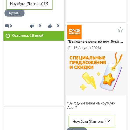
Ноутбуки (Лэптопы)
Купить
mode_comment
thumb_down
thumb_up
0
0
0
Осталось
16
дней
"Выгодные цены на ноутбуки Acer!"
(3 - 16 Августа 2026)
"Выгодные цены на ноутбуки
Acer!"
Ноутбуки (Лэптопы)