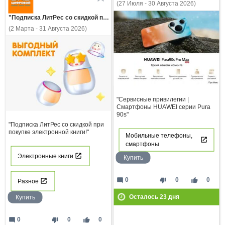
(27 Июля - 30 Августа 2026)
"Подписка ЛитРес со скидкой при покупке электронной книги!"
(2 Марта - 31 Августа 2026)
"Сервисные привилегии |
Смартфоны HUAWEI серии Pura
90s"
"Подписка ЛитРес со скидкой при
покупке электронной книги!"
Мобильные телефоны,
смартфоны
Электронные книги
Купить
mode_comment
thumb_down
thumb_up
0
0
0
Разное
Осталось
23
дня
Купить
mode_comment
thumb_down
thumb_up
0
0
0