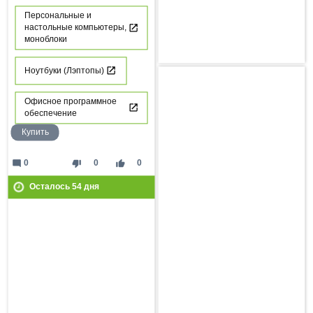
Персональные и
настольные компьютеры,
моноблоки
Ноутбуки (Лэптопы)
Офисное программное
обеспечение
Купить
mode_comment
thumb_down
thumb_up
0
0
0
Осталось
54
дня