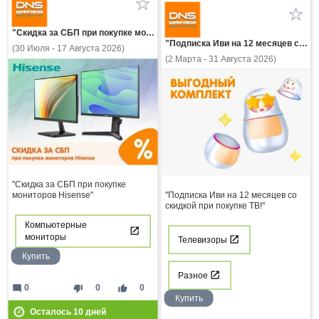
"Скидка за СБП при покупке мониторов Hisense"
"Подписка Иви на 12 месяцев со скидкой при покупке ТВ!"
(30 Июля - 17 Августа 2026)
(2 Марта - 31 Августа 2026)
"Скидка за СБП при покупке
мониторов Hisense"
"Подписка Иви на 12 месяцев со
скидкой при покупке ТВ!"
Компьютерные
мониторы
Телевизоры
Купить
Разное
mode_comment
thumb_down
thumb_up
0
0
0
Купить
Осталось
10
дней