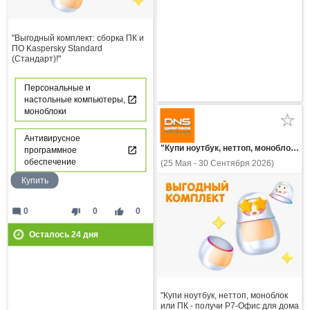
"Выгодный комплект: сборка ПК и
ПО Kaspersky Standard
(Стандарт)!"
Персональные и
настольные компьютеры,
моноблоки
Антивирусное
"Купи ноутбук, неттоп, моноблок или ПК - получи Р7-Офис для дома по специальной цене!"
программное
обеспечение
(25 Мая - 30 Сентября 2026)
Купить
mode_comment
thumb_down
thumb_up
0
0
0
Осталось
24
дня
"Купи ноутбук, неттоп, моноблок
или ПК - получи Р7-Офис для дома