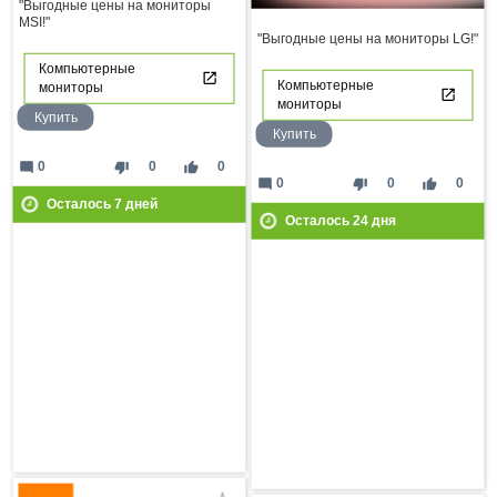
"Выгодные цены на мониторы
MSI!"
"Выгодные цены на мониторы LG!"
Компьютерные
Компьютерные
мониторы
мониторы
Купить
Купить
mode_comment
thumb_down
thumb_up
0
0
0
mode_comment
thumb_down
thumb_up
0
0
0
Осталось
7
дней
Осталось
24
дня