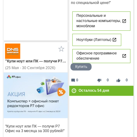
по специальной цене!"
Персональные и
настольные компьютеры,
моноблоки
Ноутбуки (Лэптопы)
Офисное программное
обеспечение
"Купи ноут или ПК — получи Р7 Офис на 3 месяца за 300 рублей!"
Купить
(25 Мая - 30 Сентября 2026)
mode_comment
thumb_down
thumb_up
0
0
0
Осталось
54
дня
"Купи ноут или ПК — получи Р7
Офис на 3 месяца за 300 рублей!"