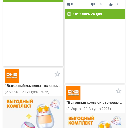
mode_comment
thumb_down
thumb_up
0
0
0
Осталось
24
дня
"Выгодный комплект: телевизор DEXP или KONKA и подписка KION+Premium на 12 мес.!"
(2 Марта - 31 Августа 2026)
"Выгодный комплект: телевизор DEXP или KONKA и подписка WINK на 12 мес.!"
(2 Марта - 31 Августа 2026)