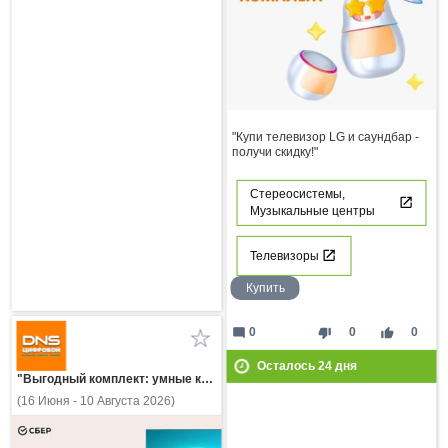
"Купи телевизор LG и саундбар -
получи скидку!"
Стереосистемы,
Музыкальные центры
Телевизоры
Купить
mode_comment
thumb_down
thumb_up
0
0
0
Осталось
24
дня
"Выгодный комплект: умные колонки и ТВ Sber!"
(16 Июня - 10 Августа 2026)