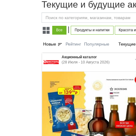
Текущие и будущие а
|
Все
Продукты и напитки
Красота и
sort
Новые
Рейтинг
Популярные
Текущие
Акционный каталог
(28 Июля - 10 Августа 2026)