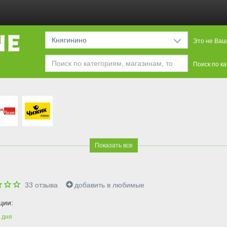
Княгинино
Это не Ваш
Поиск по к
Показать все
33
отзыва
добавить в любимые
ции:
дня