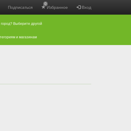
0
Подписаться
Избранное
Вход
 город? Выберите другой
атегориям и магазинам