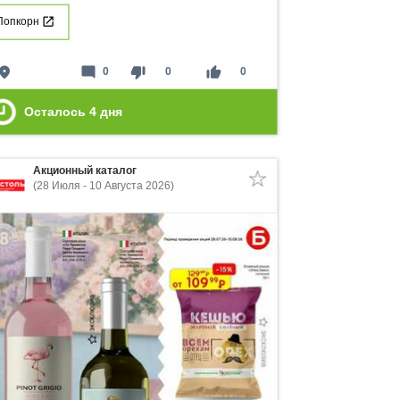
Попкорн
lace
mode_comment
thumb_down
thumb_up
0
0
0
Осталось
4
дня
Акционный каталог
(28 Июля - 10 Августа 2026)