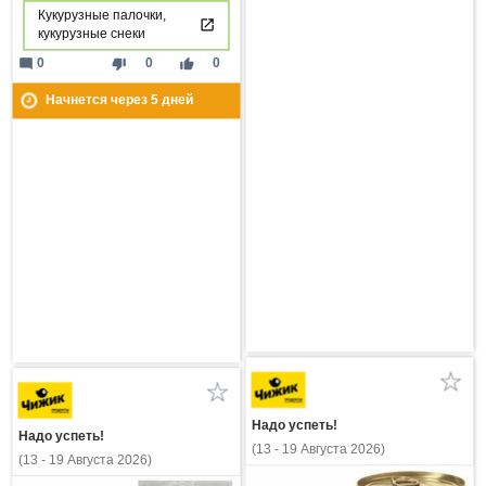
Кукурузные палочки,
кукурузные снеки
mode_comment
thumb_down
thumb_up
0
0
0
Начнется через
5
дней
Надо успеть!
Надо успеть!
(13 - 19 Августа 2026)
(13 - 19 Августа 2026)