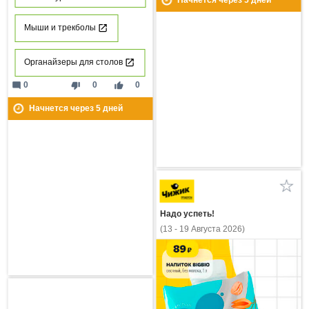
Начнется через
5
дней
Мыши и трекболы
Органайзеры для столов
mode_comment
thumb_down
thumb_up
0
0
0
Начнется через
5
дней
Надо успеть!
(13 - 19 Августа 2026)