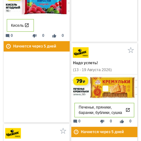
Кисель
mode_comment
thumb_down
thumb_up
0
0
0
Начнется через
5
дней
Надо успеть!
(13 - 19 Августа 2026)
Печенье, пряники,
баранки, бублики, сушка
mode_comment
thumb_down
thumb_up
0
0
0
Начнется через
5
дней