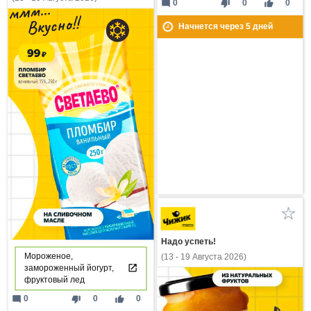
mode_comment
thumb_down
thumb_up
0
0
0
Начнется через
5
дней
Надо успеть!
Мороженое,
(13 - 19 Августа 2026)
замороженный йогурт,
фруктовый лед
mode_comment
thumb_down
thumb_up
0
0
0