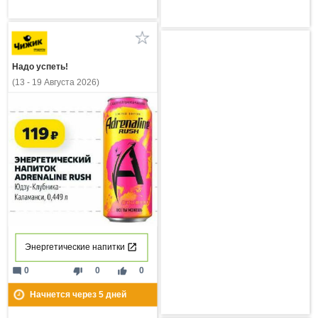
Надо успеть!
(13 - 19 Августа 2026)
Энергетические напитки
mode_comment
thumb_down
thumb_up
0
0
0
Начнется через
5
дней