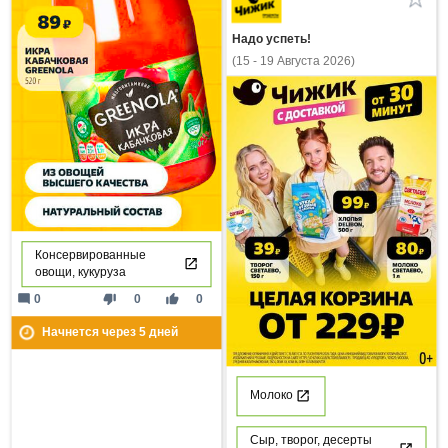
Надо успеть!
(15 - 19 Августа 2026)
Консервированные
овощи, кукуруза
mode_comment
thumb_down
thumb_up
0
0
0
Начнется через
5
дней
Молоко
Сыр, творог, десерты