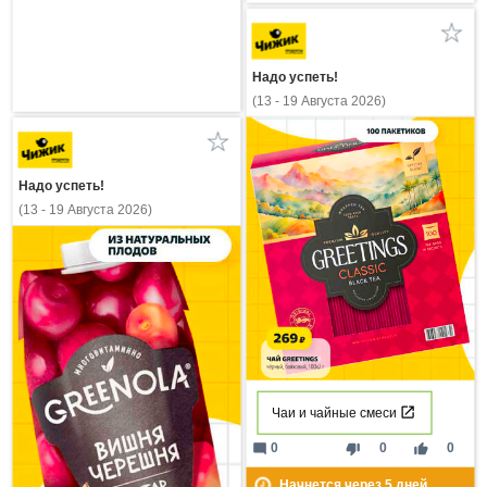
Надо успеть!
(13 - 19 Августа 2026)
Надо успеть!
(13 - 19 Августа 2026)
Чаи и чайные смеси
mode_comment
thumb_down
thumb_up
0
0
0
Начнется через
5
дней