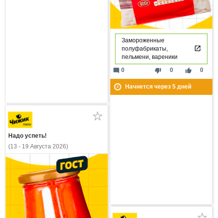
Замороженные
полуфабрикаты,
пельмени, вареники
mode_comment
thumb_down
thumb_up
0
0
0
Начнется через
5
дней
Надо успеть!
(13 - 19 Августа 2026)