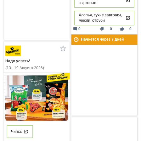
сырковые
Хлопья, сухие завтраки,
мюсли, отруби
mode_comment
thumb_down
thumb_up
0
0
0
Начнется через
7
дней
Надо успеть!
(13 - 19 Августа 2026)
Чипсы