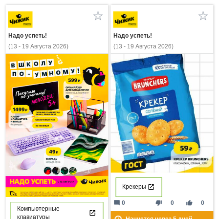
Надо успеть!
Надо успеть!
(13 - 19 Августа 2026)
(13 - 19 Августа 2026)
Крекеры
mode_comment
thumb_down
thumb_up
0
0
0
Компьютерные
клавиатуры