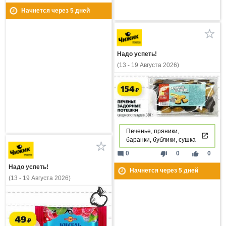
Начнется через
5
дней
Надо успеть!
(13 - 19 Августа 2026)
Печенье, пряники,
баранки, бублики, сушка
mode_comment
thumb_down
thumb_up
0
0
0
Надо успеть!
Начнется через
5
дней
(13 - 19 Августа 2026)