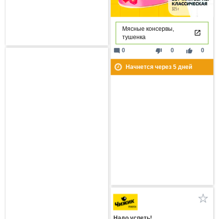
Мясные консервы,
тушенка
mode_comment
thumb_down
thumb_up
0
0
0
Начнется через
5
дней
Надо успеть!