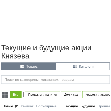
Текущие и будущие акции
Князева


Товары
Каталоги
|
Все
Продукты и напитки
Дом и сад
Красота и здоров
sort
Новые
Рейтинг
Популярные
Текущие
Будущие
Прошед