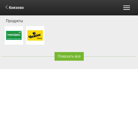
Князево
Пере
Продукты
меню
Показать все