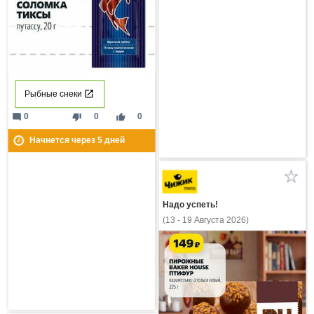
Рыбные снеки
mode_comment
thumb_down
thumb_up
0
0
0
Начнется через
5
дней
Надо успеть!
(13 - 19 Августа 2026)