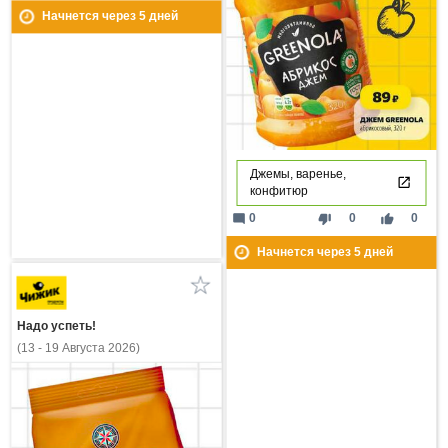
Начнется через
5
дней
Джемы, варенье,
конфитюр
mode_comment
thumb_down
thumb_up
0
0
0
Начнется через
5
дней
Надо успеть!
(13 - 19 Августа 2026)