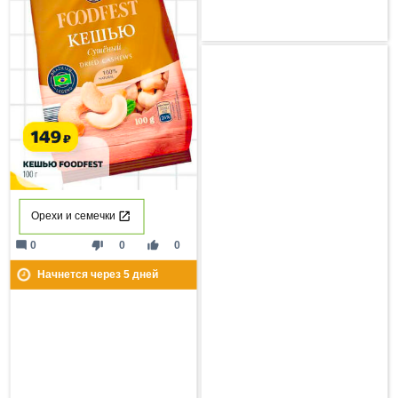
Орехи и семечки
mode_comment
thumb_down
thumb_up
0
0
0
Начнется через
5
дней