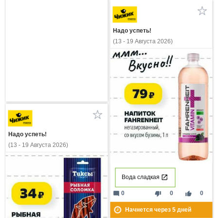
Надо успеть!
(13 - 19 Августа 2026)
Надо успеть!
(13 - 19 Августа 2026)
Вода сладкая
mode_comment
thumb_down
thumb_up
0
0
0
Начнется через
5
дней