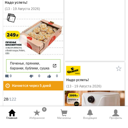
Надо успеть!
(13 - 19 Августа 2026)
Печенье, пряники,
баранки, бублики, сушка
mode_comment
thumb_down
thumb_up
0
0
0
Надо успеть!
Начнется через
5
дней
(13 - 19 Августа 2026)
28
/122
0
Главная
Избранное
Магазины
Входящие
Профиль