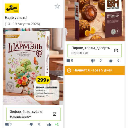
Надо успеть!
(13 - 19 Августа 2026)
Пироги, торты, десерты,
пирожные
mode_comment
thumb_down
thumb_up
0
0
0
Начнется через
5
дней
Зефир, безе, суфле,
маршмэллоу
mode_comment
thumb_down
thumb_up
0
0
+1