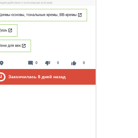
Кремы-основы, тональные кремы, ВВ-кремы
Тушь
Тени для век
lace
mode_comment
thumb_down
thumb_up
0
0
0
Закончилась
8
дней назад