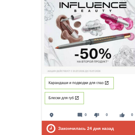
Карандаши и подводки для глаз
Блески для губ
place
mode_comment
thumb_down
thumb_up
0
0
0
Закончилась
24
дня назад