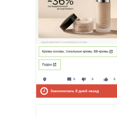
Кремы-основы, тональные кремы, ВВ-кремы
Пудры
place
mode_comment
thumb_down
thumb_up
0
0
0
Закончилась
8
дней назад