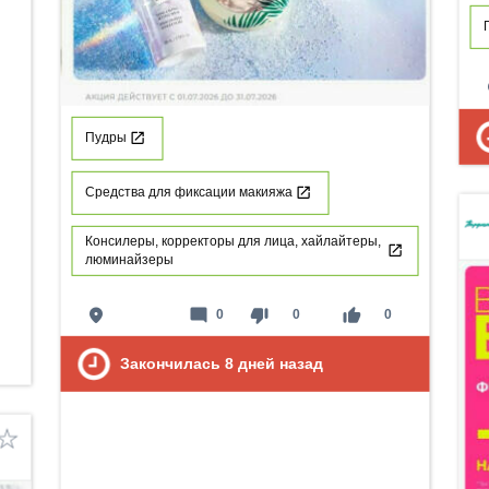
p
Пудры
Средства для фиксации макияжа
Консилеры, корректоры для лица, хайлайтеры,
люминайзеры
place
mode_comment
thumb_down
thumb_up
0
0
0
Закончилась
8
дней назад