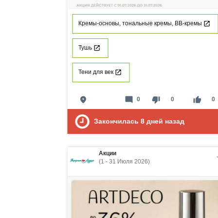
Кремы-основы, тональные кремы, ВВ-кремы
Тушь
Тени для век
place
mode_comment
thumb_down
thumb_up
0
0
0
Закончилась
8
дней назад
Акции
(1 - 31 Июля 2026)