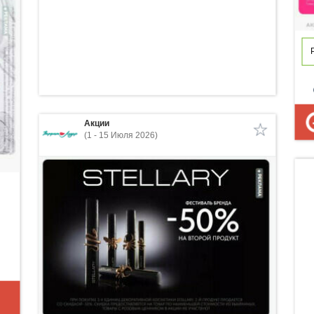
p
Акции
(1 - 15 Июля 2026)