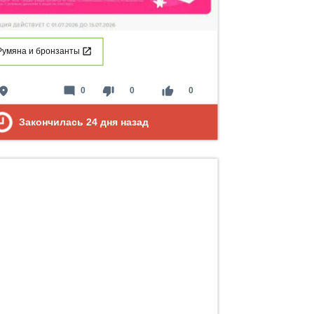
Румяна и бронзанты
lace
mode_comment
thumb_down
thumb_up
0
0
0
Закончилась
24
дня назад