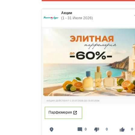
Акции
(1 - 31 Июля 2026)
Парфюмерия
place
mode_comment
thumb_down
thumb_up
0
0
0