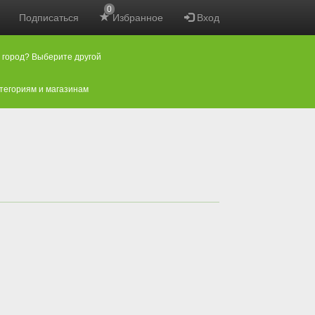
0
Подписаться
Избранное
Вход
 город? Выберите другой
атегориям и магазинам