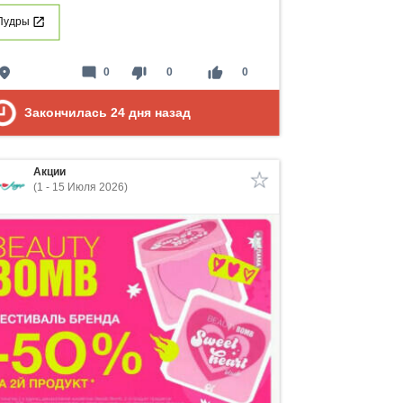
Пудры
lace
mode_comment
thumb_down
thumb_up
0
0
0
Закончилась
24
дня назад
Акции
(1 - 15 Июля 2026)