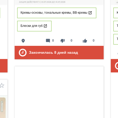
Кремы-основы, тональные кремы, ВВ-кремы
Блески для губ
place
mode_comment
thumb_down
thumb_up
0
0
0
Закончилась
8
дней назад
p