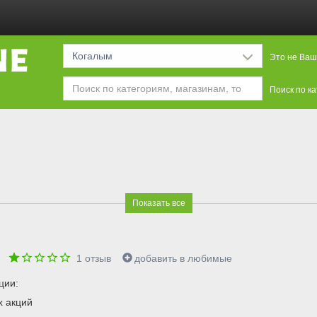
Когалым
Это не Ваш
Поиск по к
Показать все
р
1
отзыв
добавить в любимые
ции:
х акций