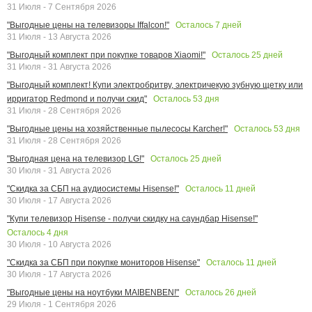
31 Июля - 7 Сентября 2026
Осталось
7
дней
"Выгодные цены на телевизоры Iffalcon!"
31 Июля - 13 Августа 2026
Осталось
25
дней
"Выгодный комплект при покупке товаров Xiaomi!"
31 Июля - 31 Августа 2026
"Выгодный комплект! Купи электробритву, электричекую зубную щетку или
Осталось
53
дня
ирригатор Redmond и получи скид"
31 Июля - 28 Сентября 2026
Осталось
53
дня
"Выгодные цены на хозяйственные пылесосы Karcher!"
31 Июля - 28 Сентября 2026
Осталось
25
дней
"Выгодная цена на телевизор LG!"
30 Июля - 31 Августа 2026
Осталось
11
дней
"Скидка за СБП на аудиосистемы Hisense!"
30 Июля - 17 Августа 2026
"Купи телевизор Hisense - получи скидку на саундбар Hisense!"
Осталось
4
дня
30 Июля - 10 Августа 2026
Осталось
11
дней
"Скидка за СБП при покупке мониторов Hisense"
30 Июля - 17 Августа 2026
Осталось
26
дней
"Выгодные цены на ноутбуки MAIBENBEN!"
29 Июля - 1 Сентября 2026