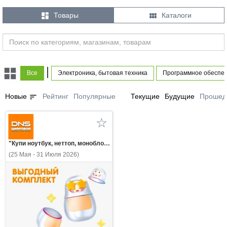


Товары
Каталоги
|
Все
Электроника, бытовая техника
Программное обеспе
sort
Новые
Рейтинг
Популярные
Текущие
Будущие
Прошед
"Купи ноутбук, неттоп, моноблок или ПК - получи Р7-Офис для дома по специальной цене!"
(25 Мая - 31 Июля 2026)