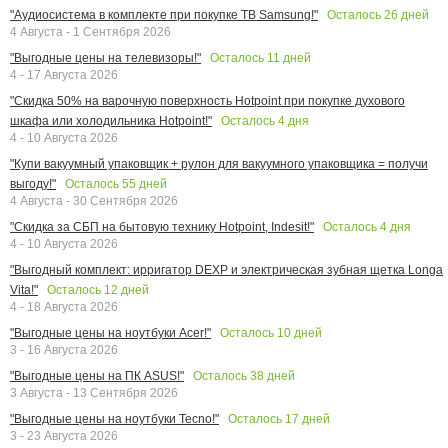
Осталось
26
дней
"Аудиосистема в комплекте при покупке ТВ Samsung!"
4 Августа - 1 Сентября 2026
Осталось
11
дней
"Выгодные цены на телевизоры!"
4 - 17 Августа 2026
"Скидка 50% на варочную поверхность Hotpoint при покупке духового
Осталось
4
дня
шкафа или холодильника Hotpoint!"
4 - 10 Августа 2026
"Купи вакуумный упаковщик + рулон для вакуумного упаковщика = получи
Осталось
55
дней
выгоду!"
4 Августа - 30 Сентября 2026
Осталось
4
дня
"Скидка за СБП на бытовую технику Hotpoint, Indesit!"
4 - 10 Августа 2026
"Выгодный комплект: ирригатор DEXP и электрическая зубная щетка Longa
Осталось
12
дней
Vita!"
4 - 18 Августа 2026
Осталось
10
дней
"Выгодные цены на ноутбуки Acer!"
3 - 16 Августа 2026
Осталось
38
дней
"Выгодные цены на ПК ASUS!"
3 Августа - 13 Сентября 2026
Осталось
17
дней
"Выгодные цены на ноутбуки Tecno!"
3 - 23 Августа 2026