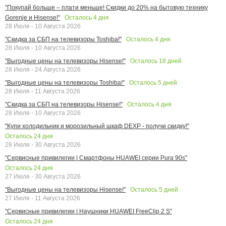
"Покупай больше – плати меньше! Скидки до 20% на бытовую технику
Осталось
4
дня
Gorenje и Hisense!"
28 Июля - 10 Августа 2026
Осталось
4
дня
"Скидка за СБП на телевизоры Toshiba!"
28 Июля - 10 Августа 2026
Осталось
18
дней
"Выгодные цены на телевизоры Hisense!"
28 Июля - 24 Августа 2026
Осталось
5
дней
"Выгодные цены на телевизоры Toshiba!"
28 Июля - 11 Августа 2026
Осталось
4
дня
"Скидка за СБП на телевизоры Hisense!"
28 Июля - 10 Августа 2026
"Купи холодильник и морозильный шкаф DEXP - получи скидку!"
Осталось
24
дня
28 Июля - 30 Августа 2026
"Сервисные привилегии | Смартфоны HUAWEI серии Pura 90s"
Осталось
24
дня
27 Июля - 30 Августа 2026
Осталось
5
дней
"Выгодные цены на телевизоры Hisense!"
27 Июля - 11 Августа 2026
"Сервисные привилегии | Наушники HUAWEI FreeClip 2 S"
Осталось
24
дня