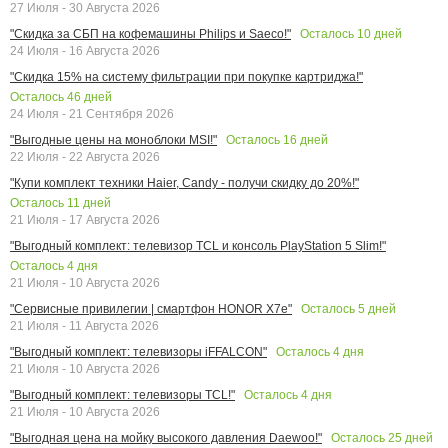
27 Июля - 30 Августа 2026
Осталось
10
дней
"Скидка за СБП на кофемашины Philips и Saeco!"
24 Июля - 16 Августа 2026
"Скидка 15% на систему фильтрации при покупке картриджа!"
Осталось
46
дней
24 Июля - 21 Сентября 2026
Осталось
16
дней
"Выгодные цены на моноблоки MSI!"
22 Июля - 22 Августа 2026
"Купи комплект техники Haier, Candy - получи скидку до 20%!"
Осталось
11
дней
21 Июля - 17 Августа 2026
"Выгодный комплект: телевизор TCL и консоль PlayStation 5 Slim!"
Осталось
4
дня
21 Июля - 10 Августа 2026
Осталось
5
дней
"Сервисные привилегии | смартфон HONOR X7e"
21 Июля - 11 Августа 2026
Осталось
4
дня
"Выгодный комплект: телевизоры iFFALCON"
21 Июля - 10 Августа 2026
Осталось
4
дня
"Выгодный комплект: телевизоры TCL!"
21 Июля - 10 Августа 2026
Осталось
25
дней
"Выгодная цена на мойку высокого давления Daewoo!"