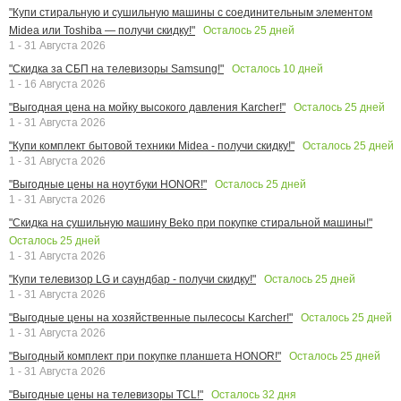
"Купи стиральную и сушильную машины с соединительным элементом
Осталось
25
дней
Midea или Toshiba — получи скидку!"
1 - 31 Августа 2026
Осталось
10
дней
"Скидка за СБП на телевизоры Samsung!"
1 - 16 Августа 2026
Осталось
25
дней
"Выгодная цена на мойку высокого давления Karcher!"
1 - 31 Августа 2026
Осталось
25
дней
"Купи комплект бытовой техники Midea - получи скидку!"
1 - 31 Августа 2026
Осталось
25
дней
"Выгодные цены на ноутбуки HONOR!"
1 - 31 Августа 2026
"Скидка на сушильную машину Beko при покупке стиральной машины!"
Осталось
25
дней
1 - 31 Августа 2026
Осталось
25
дней
"Купи телевизор LG и саундбар - получи скидку!"
1 - 31 Августа 2026
Осталось
25
дней
"Выгодные цены на хозяйственные пылесосы Karcher!"
1 - 31 Августа 2026
Осталось
25
дней
"Выгодный комплект при покупке планшета HONOR!"
1 - 31 Августа 2026
Осталось
32
дня
"Выгодные цены на телевизоры TCL!"