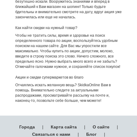
безутешно искали. Вооружитесь знаниями и вперед в
ближайший к Вам магазин на шопинг! Только будьте
бдительны и внимательно смотрите на дату, вдруг акция уже
закончилась или еще не началась.
Как найти скидки на нужный товар?
Чтобы не тратить силы, время и здоровье на поиск
определенного товара по акции, воспользуйтесь удобным
поиском на нашем сайте. Для Вас мы упростили все
максимально. Чтобы купить по акции, допустим, молоко,
введите в строку поиска это слово. Ничего сложного, все
предельно ясно. Нужно выбрать много всего и не забыть?
Отмечайте галочками нужное, и сохраняйте список покупок!
Акции и скидки супермаркетов во благо
Отчаялись искать желанную вещь? SkidkaOnline Вам в
помощь. Внимательно следите за актуальными
распродажами, просматривайте рассылку на почте и,
наконец-то, позвольте себе больше, чем можете!
Города
|
Карта сайта
|
О сайте
|
Связаться с нами
|
Блог
|