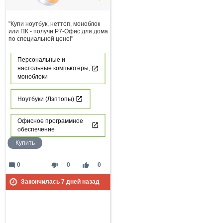
"Купи ноутбук, неттоп, моноблок
или ПК - получи Р7-Офис для дома
по специальной цене!"
Персональные и
настольные компьютеры,
моноблоки
Ноутбуки (Лэптопы)
Офисное программное
обеспечение
Купить
mode_comment
thumb_down
thumb_up
0
0
0
Закончилась
7
дней назад