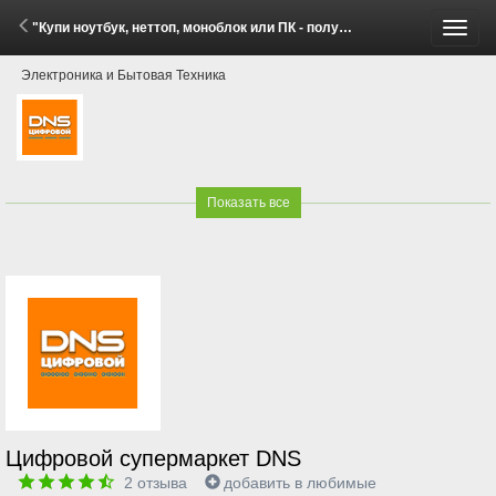
"Купи ноутбук, неттоп, моноблок или ПК - получи Р7-Офис для дома по специальной цене!" (25 Мая - 31 Июля 2026)
Пере
Электроника и Бытовая Техника
меню
Показать все
Цифровой супермаркет DNS
2
отзыва
добавить в любимые