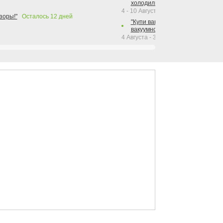
холодильника Hotpoint!"
4 - 10 Августа 2026
зоры!"
Осталось
12
дней
"Купи вакуумный упаковщик + р
вакуумного упаковщика = получи
4 Августа - 30 Сентября 2026