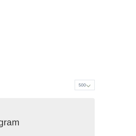
500
egram