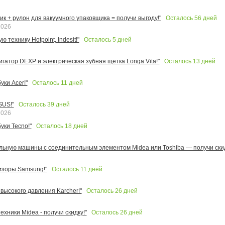
Осталось
56
дней
к + рулон для вакуумного упаковщика = получи выгоду!"
2026
Осталось
5
дней
 технику Hotpoint, Indesit!"
Осталось
13
дней
игатор DEXP и электрическая зубная щетка Longa Vita!"
Осталось
11
дней
ки Acer!"
Осталось
39
дней
SUS!"
2026
Осталось
18
дней
уки Tecno!"
льную машины с соединительным элементом Midea или Toshiba — получи скид
Осталось
11
дней
изоры Samsung!"
Осталось
26
дней
высокого давления Karcher!"
Осталось
26
дней
ехники Midea - получи скидку!"