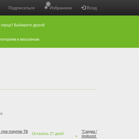
0
Подписаться
Избранное
Вход
 город? Выберите другой
атегориям и магазинам
ые
 при покупке ТВ
"Скидка 50% на варочную повер
Осталось
27
дней
Hotpoint при покупке духового 