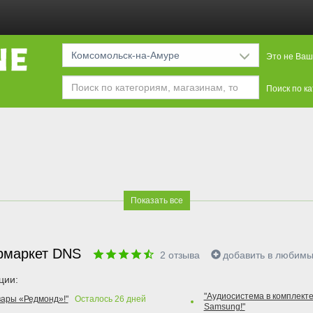
Комсомольск-на-Амуре
Это не Ваш
Поиск по к
Показать все
рмаркет DNS
2
отзыва
добавить в любим
ции:
"Аудиосистема в комплекте
вары «Редмонд»!"
Осталось
26
дней
Samsung!"