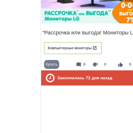
"Рассрочка или выгода! Мониторы 
Компьютерные мониторы
mode_comment
thumb_down
thumb_up
Купить
0
0
0
Закончилась
72
дня назад