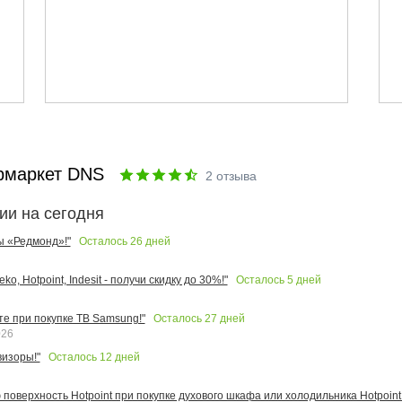
рмаркет DNS
2
отзыва
ии на сегодня
Осталось
26
дней
ы «Редмонд»!"
Осталось
5
дней
o, Hotpoint, Indesit - получи скидку до 30%!"
Осталось
27
дней
те при покупке ТВ Samsung!"
026
Осталось
12
дней
изоры!"
поверхность Hotpoint при покупке духового шкафа или холодильника Hotpoint!