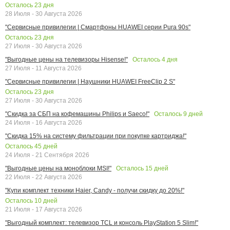
Осталось
23
дня
28 Июля - 30 Августа 2026
"Сервисные привилегии | Смартфоны HUAWEI серии Pura 90s"
Осталось
23
дня
27 Июля - 30 Августа 2026
Осталось
4
дня
"Выгодные цены на телевизоры Hisense!"
27 Июля - 11 Августа 2026
"Сервисные привилегии | Наушники HUAWEI FreeClip 2 S"
Осталось
23
дня
27 Июля - 30 Августа 2026
Осталось
9
дней
"Скидка за СБП на кофемашины Philips и Saeco!"
24 Июля - 16 Августа 2026
"Скидка 15% на систему фильтрации при покупке картриджа!"
Осталось
45
дней
24 Июля - 21 Сентября 2026
Осталось
15
дней
"Выгодные цены на моноблоки MSI!"
22 Июля - 22 Августа 2026
"Купи комплект техники Haier, Candy - получи скидку до 20%!"
Осталось
10
дней
21 Июля - 17 Августа 2026
"Выгодный комплект: телевизор TCL и консоль PlayStation 5 Slim!"