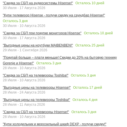
Осталось
10
дней
"Скидка за СБП на аудиосистемы Hisense!"
30 Июля - 17 Августа 2026
"Купи телевизор Hisense - получи скидку на саундбар Hisense!"
Осталось
3
дня
30 Июля - 10 Августа 2026
Осталось
10
дней
"Скидка за СБП при покупке мониторов Hisense"
30 Июля - 17 Августа 2026
Осталось
25
дней
"Выгодные цены на ноутбуки MAIBENBEN!"
29 Июля - 1 Сентября 2026
"Покупай больше – плати меньше! Скидки до 20% на бытовую технику
Осталось
3
дня
Gorenje и Hisense!"
28 Июля - 10 Августа 2026
Осталось
3
дня
"Скидка за СБП на телевизоры Toshiba!"
28 Июля - 10 Августа 2026
Осталось
17
дней
"Выгодные цены на телевизоры Hisense!"
28 Июля - 24 Августа 2026
Осталось
4
дня
"Выгодные цены на телевизоры Toshiba!"
28 Июля - 11 Августа 2026
Осталось
3
дня
"Скидка за СБП на телевизоры Hisense!"
28 Июля - 10 Августа 2026
"Купи холодильник и морозильный шкаф DEXP - получи скидку!"