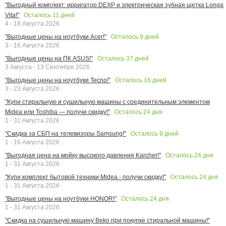
"Выгодный комплект: ирригатор DEXP и электрическая зубная щетка Longa
Осталось
11
дней
Vita!"
4 - 18 Августа 2026
Осталось
9
дней
"Выгодные цены на ноутбуки Acer!"
3 - 16 Августа 2026
Осталось
37
дней
"Выгодные цены на ПК ASUS!"
3 Августа - 13 Сентября 2026
Осталось
16
дней
"Выгодные цены на ноутбуки Tecno!"
3 - 23 Августа 2026
"Купи стиральную и сушильную машины с соединительным элементом
Осталось
24
дня
Midea или Toshiba — получи скидку!"
1 - 31 Августа 2026
Осталось
9
дней
"Скидка за СБП на телевизоры Samsung!"
1 - 16 Августа 2026
Осталось
24
дня
"Выгодная цена на мойку высокого давления Karcher!"
1 - 31 Августа 2026
Осталось
24
дня
"Купи комплект бытовой техники Midea - получи скидку!"
1 - 31 Августа 2026
Осталось
24
дня
"Выгодные цены на ноутбуки HONOR!"
1 - 31 Августа 2026
"Скидка на сушильную машину Beko при покупке стиральной машины!"