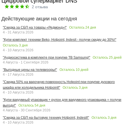
Цифровой супермаркет DNS
2
отзыва
Действующие акции на сегодня
Осталось
24
дня
"Скидка за СБП на товары «Редмонд»!"
4 - 31 Августа 2026
"Купи комплект техники Beko, Hotpoint, Indesit - получи скидку до 30%!"
Осталось
3
дня
4 - 10 Августа 2026
Осталось
25
дней
"Аудиосистема в комплекте при покупке ТВ Samsung!"
4 Августа - 1 Сентября 2026
Осталось
10
дней
"Выгодные цены на телевизоры!"
4 - 17 Августа 2026
"Скидка 50% на варочную поверхность Hotpoint при покупке духового
Осталось
3
дня
шкафа или холодильника Hotpoint!"
4 - 10 Августа 2026
"Купи вакуумный упаковщик + рулон для вакуумного упаковщика = получи
Осталось
54
дня
выгоду!"
4 Августа - 30 Сентября 2026
Осталось
3
дня
"Скидка за СБП на бытовую технику Hotpoint, Indesit!"
4 - 10 Августа 2026