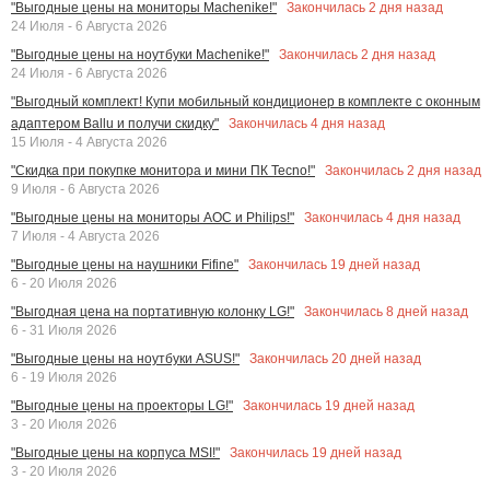
Закончилась
2
дня назад
"Выгодные цены на мониторы Machenike!"
24 Июля - 6 Августа 2026
Закончилась
2
дня назад
"Выгодные цены на ноутбуки Machenike!"
24 Июля - 6 Августа 2026
"Выгодный комплект! Купи мобильный кондиционер в комплекте с оконным
Закончилась
4
дня назад
адаптером Ballu и получи скидку"
15 Июля - 4 Августа 2026
Закончилась
2
дня назад
"Скидка при покупке монитора и мини ПК Tecno!"
9 Июля - 6 Августа 2026
Закончилась
4
дня назад
"Выгодные цены на мониторы AOC и Philips!"
7 Июля - 4 Августа 2026
Закончилась
19
дней назад
"Выгодные цены на наушники Fifine"
6 - 20 Июля 2026
Закончилась
8
дней назад
"Выгодная цена на портативную колонку LG!"
6 - 31 Июля 2026
Закончилась
20
дней назад
"Выгодные цены на ноутбуки ASUS!"
6 - 19 Июля 2026
Закончилась
19
дней назад
"Выгодные цены на проекторы LG!"
3 - 20 Июля 2026
Закончилась
19
дней назад
"Выгодные цены на корпуса MSI!"
3 - 20 Июля 2026