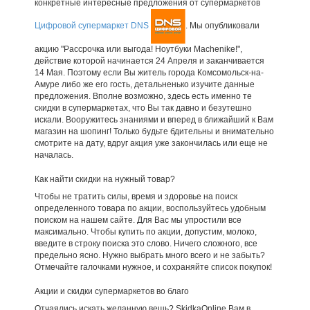
конкретные интересные предложения от супермаркетов
Цифровой супермаркет DNS
. Мы опубликовали
акцию "Рассрочка или выгода! Ноутбуки Machenike!",
действие которой начинается 24 Апреля и заканчивается
14 Мая. Поэтому если Вы житель города Комсомольск-на-
Амуре либо же его гость, детальненько изучите данные
предложения. Вполне возможно, здесь есть именно те
скидки в супермаркетах, что Вы так давно и безутешно
искали. Вооружитесь знаниями и вперед в ближайший к Вам
магазин на шопинг! Только будьте бдительны и внимательно
смотрите на дату, вдруг акция уже закончилась или еще не
началась.
Как найти скидки на нужный товар?
Чтобы не тратить силы, время и здоровье на поиск
определенного товара по акции, воспользуйтесь удобным
поиском на нашем сайте. Для Вас мы упростили все
максимально. Чтобы купить по акции, допустим, молоко,
введите в строку поиска это слово. Ничего сложного, все
предельно ясно. Нужно выбрать много всего и не забыть?
Отмечайте галочками нужное, и сохраняйте список покупок!
Акции и скидки супермаркетов во благо
Отчаялись искать желанную вещь? SkidkaOnline Вам в