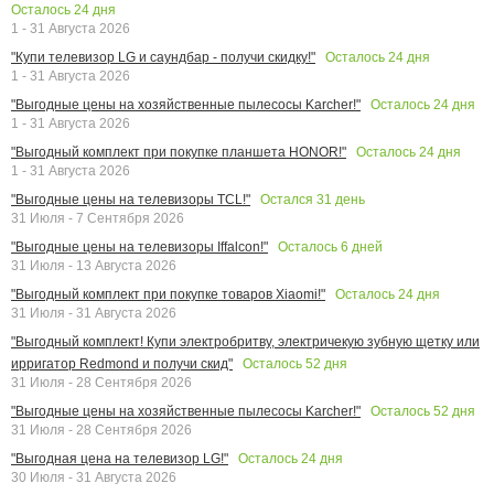
Осталось
24
дня
1 - 31 Августа 2026
Осталось
24
дня
"Купи телевизор LG и саундбар - получи скидку!"
1 - 31 Августа 2026
Осталось
24
дня
"Выгодные цены на хозяйственные пылесосы Karcher!"
1 - 31 Августа 2026
Осталось
24
дня
"Выгодный комплект при покупке планшета HONOR!"
1 - 31 Августа 2026
Остался
31
день
"Выгодные цены на телевизоры TCL!"
31 Июля - 7 Сентября 2026
Осталось
6
дней
"Выгодные цены на телевизоры Iffalcon!"
31 Июля - 13 Августа 2026
Осталось
24
дня
"Выгодный комплект при покупке товаров Xiaomi!"
31 Июля - 31 Августа 2026
"Выгодный комплект! Купи электробритву, электричекую зубную щетку или
Осталось
52
дня
ирригатор Redmond и получи скид"
31 Июля - 28 Сентября 2026
Осталось
52
дня
"Выгодные цены на хозяйственные пылесосы Karcher!"
31 Июля - 28 Сентября 2026
Осталось
24
дня
"Выгодная цена на телевизор LG!"
30 Июля - 31 Августа 2026