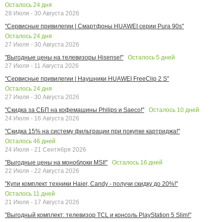
Осталось
24
дня
28 Июля - 30 Августа 2026
"Сервисные привилегии | Смартфоны HUAWEI серии Pura 90s"
Осталось
24
дня
27 Июля - 30 Августа 2026
Осталось
5
дней
"Выгодные цены на телевизоры Hisense!"
27 Июля - 11 Августа 2026
"Сервисные привилегии | Наушники HUAWEI FreeClip 2 S"
Осталось
24
дня
27 Июля - 30 Августа 2026
Осталось
10
дней
"Скидка за СБП на кофемашины Philips и Saeco!"
24 Июля - 16 Августа 2026
"Скидка 15% на систему фильтрации при покупке картриджа!"
Осталось
46
дней
24 Июля - 21 Сентября 2026
Осталось
16
дней
"Выгодные цены на моноблоки MSI!"
22 Июля - 22 Августа 2026
"Купи комплект техники Haier, Candy - получи скидку до 20%!"
Осталось
11
дней
21 Июля - 17 Августа 2026
"Выгодный комплект: телевизор TCL и консоль PlayStation 5 Slim!"