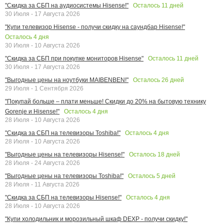
Осталось
11
дней
"Скидка за СБП на аудиосистемы Hisense!"
30 Июля - 17 Августа 2026
"Купи телевизор Hisense - получи скидку на саундбар Hisense!"
Осталось
4
дня
30 Июля - 10 Августа 2026
Осталось
11
дней
"Скидка за СБП при покупке мониторов Hisense"
30 Июля - 17 Августа 2026
Осталось
26
дней
"Выгодные цены на ноутбуки MAIBENBEN!"
29 Июля - 1 Сентября 2026
"Покупай больше – плати меньше! Скидки до 20% на бытовую технику
Осталось
4
дня
Gorenje и Hisense!"
28 Июля - 10 Августа 2026
Осталось
4
дня
"Скидка за СБП на телевизоры Toshiba!"
28 Июля - 10 Августа 2026
Осталось
18
дней
"Выгодные цены на телевизоры Hisense!"
28 Июля - 24 Августа 2026
Осталось
5
дней
"Выгодные цены на телевизоры Toshiba!"
28 Июля - 11 Августа 2026
Осталось
4
дня
"Скидка за СБП на телевизоры Hisense!"
28 Июля - 10 Августа 2026
"Купи холодильник и морозильный шкаф DEXP - получи скидку!"