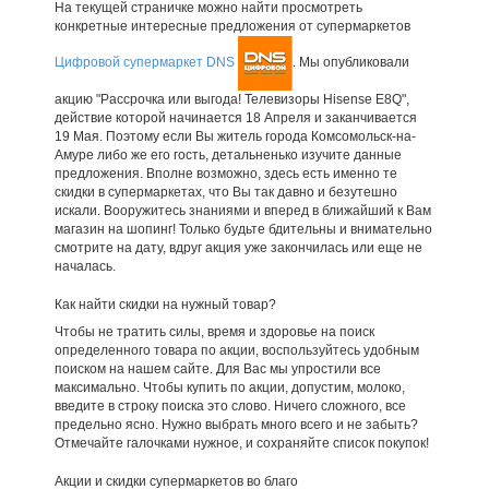
На текущей страничке можно найти просмотреть
конкретные интересные предложения от супермаркетов
Цифровой супермаркет DNS
. Мы опубликовали
акцию "Рассрочка или выгода! Телевизоры Hisense E8Q",
действие которой начинается 18 Апреля и заканчивается
19 Мая. Поэтому если Вы житель города Комсомольск-на-
Амуре либо же его гость, детальненько изучите данные
предложения. Вполне возможно, здесь есть именно те
скидки в супермаркетах, что Вы так давно и безутешно
искали. Вооружитесь знаниями и вперед в ближайший к Вам
магазин на шопинг! Только будьте бдительны и внимательно
смотрите на дату, вдруг акция уже закончилась или еще не
началась.
Как найти скидки на нужный товар?
Чтобы не тратить силы, время и здоровье на поиск
определенного товара по акции, воспользуйтесь удобным
поиском на нашем сайте. Для Вас мы упростили все
максимально. Чтобы купить по акции, допустим, молоко,
введите в строку поиска это слово. Ничего сложного, все
предельно ясно. Нужно выбрать много всего и не забыть?
Отмечайте галочками нужное, и сохраняйте список покупок!
Акции и скидки супермаркетов во благо