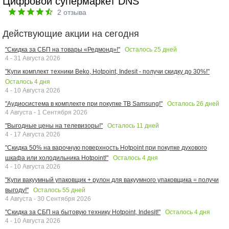
Цифровой супермаркет DNS
2
отзыва
Действующие акции на сегодня
Осталось
25
дней
"Скидка за СБП на товары «Редмонд»!"
4 - 31 Августа 2026
"Купи комплект техники Beko, Hotpoint, Indesit - получи скидку до 30%!"
Осталось
4
дня
4 - 10 Августа 2026
Осталось
26
дней
"Аудиосистема в комплекте при покупке ТВ Samsung!"
4 Августа - 1 Сентября 2026
Осталось
11
дней
"Выгодные цены на телевизоры!"
4 - 17 Августа 2026
"Скидка 50% на варочную поверхность Hotpoint при покупке духового
Осталось
4
дня
шкафа или холодильника Hotpoint!"
4 - 10 Августа 2026
"Купи вакуумный упаковщик + рулон для вакуумного упаковщика = получи
Осталось
55
дней
выгоду!"
4 Августа - 30 Сентября 2026
Осталось
4
дня
"Скидка за СБП на бытовую технику Hotpoint, Indesit!"
4 - 10 Августа 2026