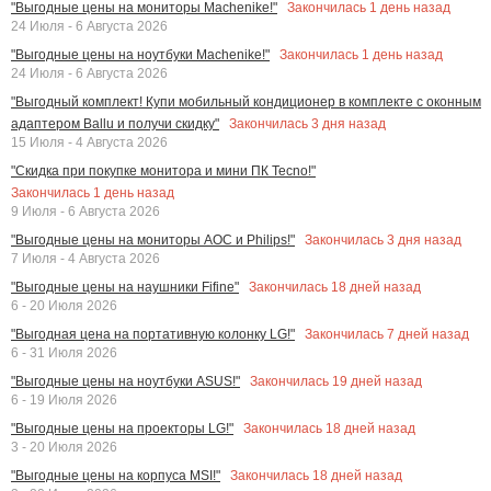
Закончилась
1
день назад
"Выгодные цены на мониторы Machenike!"
24 Июля - 6 Августа 2026
Закончилась
1
день назад
"Выгодные цены на ноутбуки Machenike!"
24 Июля - 6 Августа 2026
"Выгодный комплект! Купи мобильный кондиционер в комплекте с оконным
Закончилась
3
дня назад
адаптером Ballu и получи скидку"
15 Июля - 4 Августа 2026
"Скидка при покупке монитора и мини ПК Tecno!"
Закончилась
1
день назад
9 Июля - 6 Августа 2026
Закончилась
3
дня назад
"Выгодные цены на мониторы AOC и Philips!"
7 Июля - 4 Августа 2026
Закончилась
18
дней назад
"Выгодные цены на наушники Fifine"
6 - 20 Июля 2026
Закончилась
7
дней назад
"Выгодная цена на портативную колонку LG!"
6 - 31 Июля 2026
Закончилась
19
дней назад
"Выгодные цены на ноутбуки ASUS!"
6 - 19 Июля 2026
Закончилась
18
дней назад
"Выгодные цены на проекторы LG!"
3 - 20 Июля 2026
Закончилась
18
дней назад
"Выгодные цены на корпуса MSI!"