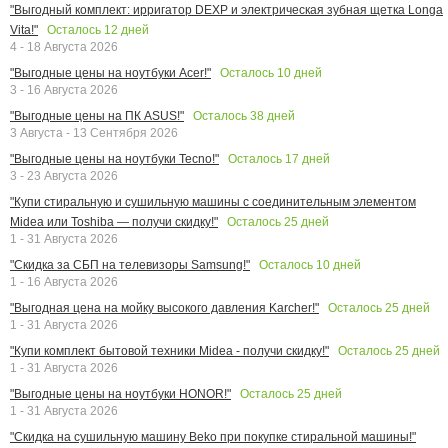
"Выгодный комплект: ирригатор DEXP и электрическая зубная щетка Longa
Осталось
12
дней
Vita!"
4 - 18 Августа 2026
Осталось
10
дней
"Выгодные цены на ноутбуки Acer!"
3 - 16 Августа 2026
Осталось
38
дней
"Выгодные цены на ПК ASUS!"
3 Августа - 13 Сентября 2026
Осталось
17
дней
"Выгодные цены на ноутбуки Tecno!"
3 - 23 Августа 2026
"Купи стиральную и сушильную машины с соединительным элементом
Осталось
25
дней
Midea или Toshiba — получи скидку!"
1 - 31 Августа 2026
Осталось
10
дней
"Скидка за СБП на телевизоры Samsung!"
1 - 16 Августа 2026
Осталось
25
дней
"Выгодная цена на мойку высокого давления Karcher!"
1 - 31 Августа 2026
Осталось
25
дней
"Купи комплект бытовой техники Midea - получи скидку!"
1 - 31 Августа 2026
Осталось
25
дней
"Выгодные цены на ноутбуки HONOR!"
1 - 31 Августа 2026
"Скидка на сушильную машину Beko при покупке стиральной машины!"