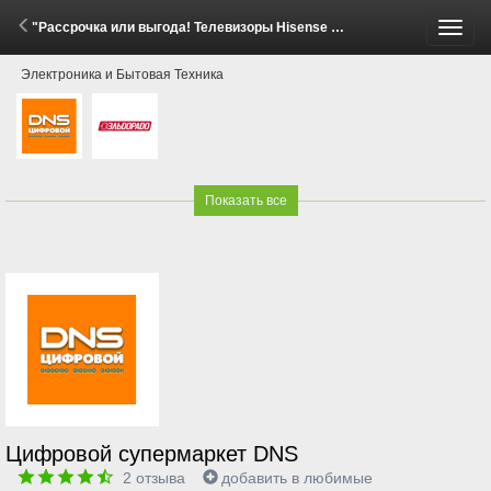
"Рассрочка или выгода! Телевизоры Hisense E8Q" (18 Апреля - 19 Мая 2026)
Пере
Электроника и Бытовая Техника
меню
Показать все
Цифровой супермаркет DNS
2
отзыва
добавить в любимые