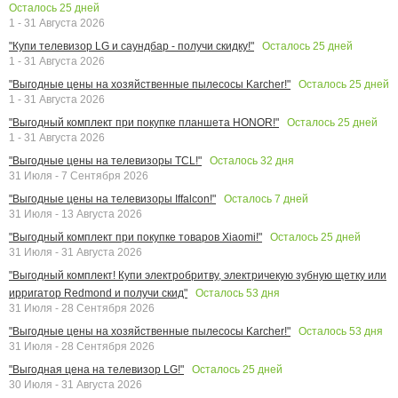
Осталось
25
дней
1 - 31 Августа 2026
Осталось
25
дней
"Купи телевизор LG и саундбар - получи скидку!"
1 - 31 Августа 2026
Осталось
25
дней
"Выгодные цены на хозяйственные пылесосы Karcher!"
1 - 31 Августа 2026
Осталось
25
дней
"Выгодный комплект при покупке планшета HONOR!"
1 - 31 Августа 2026
Осталось
32
дня
"Выгодные цены на телевизоры TCL!"
31 Июля - 7 Сентября 2026
Осталось
7
дней
"Выгодные цены на телевизоры Iffalcon!"
31 Июля - 13 Августа 2026
Осталось
25
дней
"Выгодный комплект при покупке товаров Xiaomi!"
31 Июля - 31 Августа 2026
"Выгодный комплект! Купи электробритву, электричекую зубную щетку или
Осталось
53
дня
ирригатор Redmond и получи скид"
31 Июля - 28 Сентября 2026
Осталось
53
дня
"Выгодные цены на хозяйственные пылесосы Karcher!"
31 Июля - 28 Сентября 2026
Осталось
25
дней
"Выгодная цена на телевизор LG!"
30 Июля - 31 Августа 2026