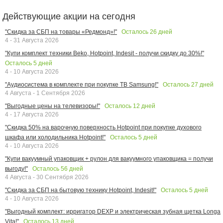
Действующие акции на сегодня
Осталось
26
дней
"Скидка за СБП на товары «Редмонд»!"
4 - 31 Августа 2026
"Купи комплект техники Beko, Hotpoint, Indesit - получи скидку до 30%!"
Осталось
5
дней
4 - 10 Августа 2026
Осталось
27
дней
"Аудиосистема в комплекте при покупке ТВ Samsung!"
4 Августа - 1 Сентября 2026
Осталось
12
дней
"Выгодные цены на телевизоры!"
4 - 17 Августа 2026
"Скидка 50% на варочную поверхность Hotpoint при покупке духового
Осталось
5
дней
шкафа или холодильника Hotpoint!"
4 - 10 Августа 2026
"Купи вакуумный упаковщик + рулон для вакуумного упаковщика = получи
Осталось
56
дней
выгоду!"
4 Августа - 30 Сентября 2026
Осталось
5
дней
"Скидка за СБП на бытовую технику Hotpoint, Indesit!"
4 - 10 Августа 2026
"Выгодный комплект: ирригатор DEXP и электрическая зубная щетка Longa
Осталось
13
дней
Vita!"