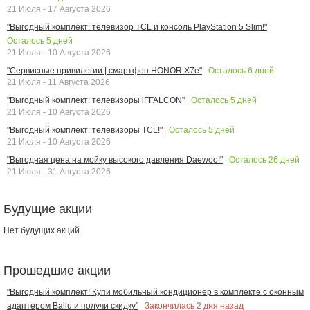
21 Июля - 17 Августа 2026
"Выгодный комплект: телевизор TCL и консоль PlayStation 5 Slim!"
Осталось
5
дней
21 Июля - 10 Августа 2026
Осталось
6
дней
"Сервисные привилегии | смартфон HONOR X7e"
21 Июля - 11 Августа 2026
Осталось
5
дней
"Выгодный комплект: телевизоры iFFALCON"
21 Июля - 10 Августа 2026
Осталось
5
дней
"Выгодный комплект: телевизоры TCL!"
21 Июля - 10 Августа 2026
Осталось
26
дней
"Выгодная цена на мойку высокого давления Daewoo!"
21 Июля - 31 Августа 2026
Будущие акции
Нет будущих акций
Прошедшие акции
"Выгодный комплект! Купи мобильный кондиционер в комплекте с оконным
Закончилась
2
дня назад
адаптером Ballu и получи скидку"