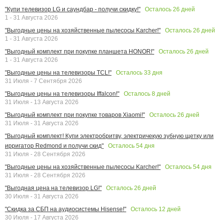
Осталось
26
дней
"Купи телевизор LG и саундбар - получи скидку!"
1 - 31 Августа 2026
Осталось
26
дней
"Выгодные цены на хозяйственные пылесосы Karcher!"
1 - 31 Августа 2026
Осталось
26
дней
"Выгодный комплект при покупке планшета HONOR!"
1 - 31 Августа 2026
Осталось
33
дня
"Выгодные цены на телевизоры TCL!"
31 Июля - 7 Сентября 2026
Осталось
8
дней
"Выгодные цены на телевизоры Iffalcon!"
31 Июля - 13 Августа 2026
Осталось
26
дней
"Выгодный комплект при покупке товаров Xiaomi!"
31 Июля - 31 Августа 2026
"Выгодный комплект! Купи электробритву, электричекую зубную щетку или
Осталось
54
дня
ирригатор Redmond и получи скид"
31 Июля - 28 Сентября 2026
Осталось
54
дня
"Выгодные цены на хозяйственные пылесосы Karcher!"
31 Июля - 28 Сентября 2026
Осталось
26
дней
"Выгодная цена на телевизор LG!"
30 Июля - 31 Августа 2026
Осталось
12
дней
"Скидка за СБП на аудиосистемы Hisense!"
30 Июля - 17 Августа 2026