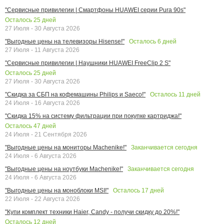
"Сервисные привилегии | Смартфоны HUAWEI серии Pura 90s"
Осталось
25
дней
27 Июля - 30 Августа 2026
Осталось
6
дней
"Выгодные цены на телевизоры Hisense!"
27 Июля - 11 Августа 2026
"Сервисные привилегии | Наушники HUAWEI FreeClip 2 S"
Осталось
25
дней
27 Июля - 30 Августа 2026
Осталось
11
дней
"Скидка за СБП на кофемашины Philips и Saeco!"
24 Июля - 16 Августа 2026
"Скидка 15% на систему фильтрации при покупке картриджа!"
Осталось
47
дней
24 Июля - 21 Сентября 2026
Заканчивается сегодня
"Выгодные цены на мониторы Machenike!"
24 Июля - 6 Августа 2026
Заканчивается сегодня
"Выгодные цены на ноутбуки Machenike!"
24 Июля - 6 Августа 2026
Осталось
17
дней
"Выгодные цены на моноблоки MSI!"
22 Июля - 22 Августа 2026
"Купи комплект техники Haier, Candy - получи скидку до 20%!"
Осталось
12
дней