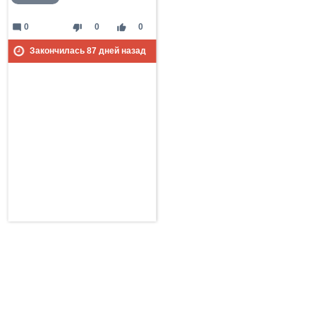
mode_comment
thumb_down
thumb_up
0
0
0
Закончилась
87
дней назад