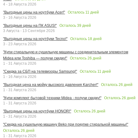
4 - 18 Августа 2026
Осталось
11
дней
"Выгодные цены на ноутбуки Acer!"
3 - 16 Августа 2026
Осталось
39
дней
"Выгодные цены на ПК ASUS!"
3 Августа - 13 Сентября 2026
Осталось
18
дней
"Выгодные цены на ноутбуки Tecno!"
3 - 23 Августа 2026
"Купи стиральную и сушильную машины с соединительным элементом
Осталось
26
дней
Midea или Toshiba — получи скидку!"
1 - 31 Августа 2026
Осталось
11
дней
"Скидка за СБП на телевизоры Samsung!"
1 - 16 Августа 2026
Осталось
26
дней
"Выгодная цена на мойку высокого давления Karcher!"
1 - 31 Августа 2026
Осталось
26
дней
"Купи комплект бытовой техники Midea - получи скидку!"
1 - 31 Августа 2026
Осталось
26
дней
"Выгодные цены на ноутбуки HONOR!"
1 - 31 Августа 2026
"Скидка на сушильную машину Beko при покупке стиральной машины!"
Осталось
26
дней
1 - 31 Августа 2026