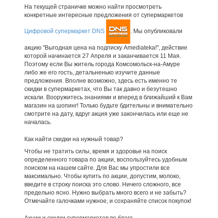
На текущей страничке можно найти просмотреть
конкретные интересные предложения от супермаркетов
Цифровой супермаркет DNS
. Мы опубликовали
акцию "Выгодная цена на подписку Amediateka!", действие
которой начинается 27 Апреля и заканчивается 11 Мая.
Поэтому если Вы житель города Комсомольск-на-Амуре
либо же его гость, детальненько изучите данные
предложения. Вполне возможно, здесь есть именно те
скидки в супермаркетах, что Вы так давно и безутешно
искали. Вооружитесь знаниями и вперед в ближайший к Вам
магазин на шопинг! Только будьте бдительны и внимательно
смотрите на дату, вдруг акция уже закончилась или еще не
началась.
Как найти скидки на нужный товар?
Чтобы не тратить силы, время и здоровье на поиск
определенного товара по акции, воспользуйтесь удобным
поиском на нашем сайте. Для Вас мы упростили все
максимально. Чтобы купить по акции, допустим, молоко,
введите в строку поиска это слово. Ничего сложного, все
предельно ясно. Нужно выбрать много всего и не забыть?
Отмечайте галочками нужное, и сохраняйте список покупок!
Акции и скидки супермаркетов во благо