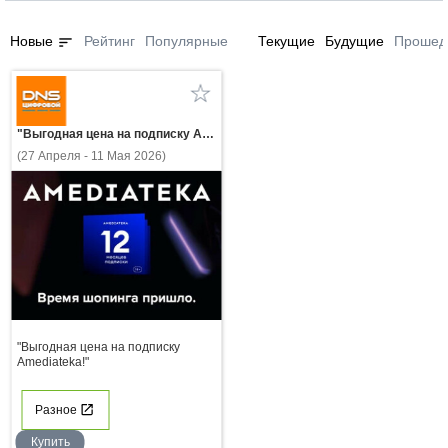
sort
Новые
Рейтинг
Популярные
Текущие
Будущие
Прошед
"Выгодная цена на подписку Amediateka!"
(27 Апреля - 11 Мая 2026)
"Выгодная цена на подписку
Amediateka!"
Разное
Купить