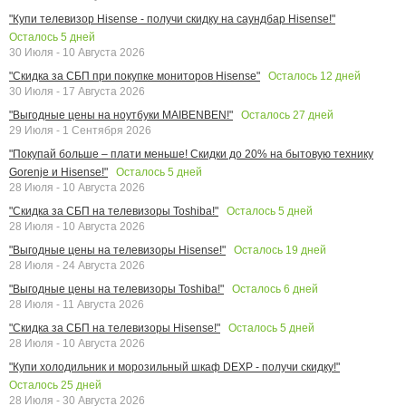
"Купи телевизор Hisense - получи скидку на саундбар Hisense!"
Осталось
5
дней
30 Июля - 10 Августа 2026
Осталось
12
дней
"Скидка за СБП при покупке мониторов Hisense"
30 Июля - 17 Августа 2026
Осталось
27
дней
"Выгодные цены на ноутбуки MAIBENBEN!"
29 Июля - 1 Сентября 2026
"Покупай больше – плати меньше! Скидки до 20% на бытовую технику
Осталось
5
дней
Gorenje и Hisense!"
28 Июля - 10 Августа 2026
Осталось
5
дней
"Скидка за СБП на телевизоры Toshiba!"
28 Июля - 10 Августа 2026
Осталось
19
дней
"Выгодные цены на телевизоры Hisense!"
28 Июля - 24 Августа 2026
Осталось
6
дней
"Выгодные цены на телевизоры Toshiba!"
28 Июля - 11 Августа 2026
Осталось
5
дней
"Скидка за СБП на телевизоры Hisense!"
28 Июля - 10 Августа 2026
"Купи холодильник и морозильный шкаф DEXP - получи скидку!"
Осталось
25
дней
28 Июля - 30 Августа 2026