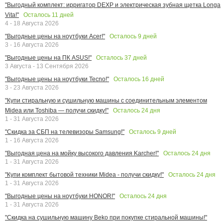
"Выгодный комплект: ирригатор DEXP и электрическая зубная щетка Longa
Осталось
11
дней
Vita!"
4 - 18 Августа 2026
Осталось
9
дней
"Выгодные цены на ноутбуки Acer!"
3 - 16 Августа 2026
Осталось
37
дней
"Выгодные цены на ПК ASUS!"
3 Августа - 13 Сентября 2026
Осталось
16
дней
"Выгодные цены на ноутбуки Tecno!"
3 - 23 Августа 2026
"Купи стиральную и сушильную машины с соединительным элементом
Осталось
24
дня
Midea или Toshiba — получи скидку!"
1 - 31 Августа 2026
Осталось
9
дней
"Скидка за СБП на телевизоры Samsung!"
1 - 16 Августа 2026
Осталось
24
дня
"Выгодная цена на мойку высокого давления Karcher!"
1 - 31 Августа 2026
Осталось
24
дня
"Купи комплект бытовой техники Midea - получи скидку!"
1 - 31 Августа 2026
Осталось
24
дня
"Выгодные цены на ноутбуки HONOR!"
1 - 31 Августа 2026
"Скидка на сушильную машину Beko при покупке стиральной машины!"