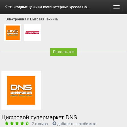
"Выгодные цены на компьютерные кресла Cougar!" (29 Мая - 15 Июня 2026)
Пере
Электроника и Бытовая Техника
меню
Показать все
Цифровой супермаркет DNS
2
отзыва
добавить в любимые