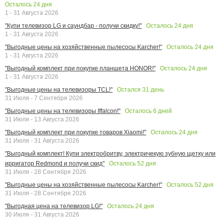
Осталось
24
дня
1 - 31 Августа 2026
Осталось
24
дня
"Купи телевизор LG и саундбар - получи скидку!"
1 - 31 Августа 2026
Осталось
24
дня
"Выгодные цены на хозяйственные пылесосы Karcher!"
1 - 31 Августа 2026
Осталось
24
дня
"Выгодный комплект при покупке планшета HONOR!"
1 - 31 Августа 2026
Остался
31
день
"Выгодные цены на телевизоры TCL!"
31 Июля - 7 Сентября 2026
Осталось
6
дней
"Выгодные цены на телевизоры Iffalcon!"
31 Июля - 13 Августа 2026
Осталось
24
дня
"Выгодный комплект при покупке товаров Xiaomi!"
31 Июля - 31 Августа 2026
"Выгодный комплект! Купи электробритву, электричекую зубную щетку или
Осталось
52
дня
ирригатор Redmond и получи скид"
31 Июля - 28 Сентября 2026
Осталось
52
дня
"Выгодные цены на хозяйственные пылесосы Karcher!"
31 Июля - 28 Сентября 2026
Осталось
24
дня
"Выгодная цена на телевизор LG!"
30 Июля - 31 Августа 2026