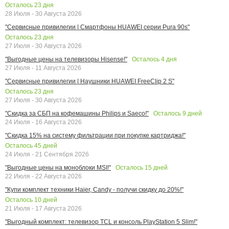
Осталось
23
дня
28 Июля - 30 Августа 2026
"Сервисные привилегии | Смартфоны HUAWEI серии Pura 90s"
Осталось
23
дня
27 Июля - 30 Августа 2026
Осталось
4
дня
"Выгодные цены на телевизоры Hisense!"
27 Июля - 11 Августа 2026
"Сервисные привилегии | Наушники HUAWEI FreeClip 2 S"
Осталось
23
дня
27 Июля - 30 Августа 2026
Осталось
9
дней
"Скидка за СБП на кофемашины Philips и Saeco!"
24 Июля - 16 Августа 2026
"Скидка 15% на систему фильтрации при покупке картриджа!"
Осталось
45
дней
24 Июля - 21 Сентября 2026
Осталось
15
дней
"Выгодные цены на моноблоки MSI!"
22 Июля - 22 Августа 2026
"Купи комплект техники Haier, Candy - получи скидку до 20%!"
Осталось
10
дней
21 Июля - 17 Августа 2026
"Выгодный комплект: телевизор TCL и консоль PlayStation 5 Slim!"