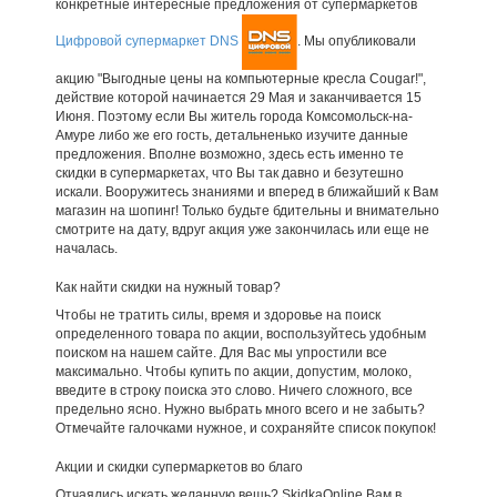
конкретные интересные предложения от супермаркетов
Цифровой супермаркет DNS
. Мы опубликовали
акцию "Выгодные цены на компьютерные кресла Cougar!",
действие которой начинается 29 Мая и заканчивается 15
Июня. Поэтому если Вы житель города Комсомольск-на-
Амуре либо же его гость, детальненько изучите данные
предложения. Вполне возможно, здесь есть именно те
скидки в супермаркетах, что Вы так давно и безутешно
искали. Вооружитесь знаниями и вперед в ближайший к Вам
магазин на шопинг! Только будьте бдительны и внимательно
смотрите на дату, вдруг акция уже закончилась или еще не
началась.
Как найти скидки на нужный товар?
Чтобы не тратить силы, время и здоровье на поиск
определенного товара по акции, воспользуйтесь удобным
поиском на нашем сайте. Для Вас мы упростили все
максимально. Чтобы купить по акции, допустим, молоко,
введите в строку поиска это слово. Ничего сложного, все
предельно ясно. Нужно выбрать много всего и не забыть?
Отмечайте галочками нужное, и сохраняйте список покупок!
Акции и скидки супермаркетов во благо
Отчаялись искать желанную вещь? SkidkaOnline Вам в