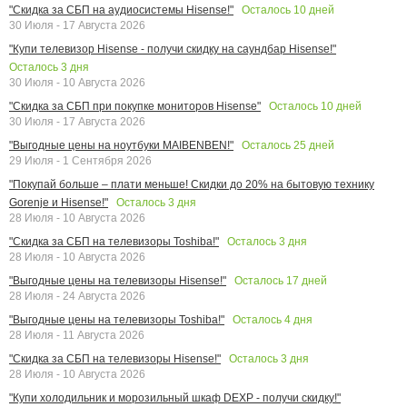
Осталось
10
дней
"Скидка за СБП на аудиосистемы Hisense!"
30 Июля - 17 Августа 2026
"Купи телевизор Hisense - получи скидку на саундбар Hisense!"
Осталось
3
дня
30 Июля - 10 Августа 2026
Осталось
10
дней
"Скидка за СБП при покупке мониторов Hisense"
30 Июля - 17 Августа 2026
Осталось
25
дней
"Выгодные цены на ноутбуки MAIBENBEN!"
29 Июля - 1 Сентября 2026
"Покупай больше – плати меньше! Скидки до 20% на бытовую технику
Осталось
3
дня
Gorenje и Hisense!"
28 Июля - 10 Августа 2026
Осталось
3
дня
"Скидка за СБП на телевизоры Toshiba!"
28 Июля - 10 Августа 2026
Осталось
17
дней
"Выгодные цены на телевизоры Hisense!"
28 Июля - 24 Августа 2026
Осталось
4
дня
"Выгодные цены на телевизоры Toshiba!"
28 Июля - 11 Августа 2026
Осталось
3
дня
"Скидка за СБП на телевизоры Hisense!"
28 Июля - 10 Августа 2026
"Купи холодильник и морозильный шкаф DEXP - получи скидку!"