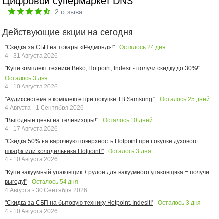
Цифровой супермаркет DNS
2
отзыва
Действующие акции на сегодня
Осталось
24
дня
"Скидка за СБП на товары «Редмонд»!"
4 - 31 Августа 2026
"Купи комплект техники Beko, Hotpoint, Indesit - получи скидку до 30%!"
Осталось
3
дня
4 - 10 Августа 2026
Осталось
25
дней
"Аудиосистема в комплекте при покупке ТВ Samsung!"
4 Августа - 1 Сентября 2026
Осталось
10
дней
"Выгодные цены на телевизоры!"
4 - 17 Августа 2026
"Скидка 50% на варочную поверхность Hotpoint при покупке духового
Осталось
3
дня
шкафа или холодильника Hotpoint!"
4 - 10 Августа 2026
"Купи вакуумный упаковщик + рулон для вакуумного упаковщика = получи
Осталось
54
дня
выгоду!"
4 Августа - 30 Сентября 2026
Осталось
3
дня
"Скидка за СБП на бытовую технику Hotpoint, Indesit!"
4 - 10 Августа 2026