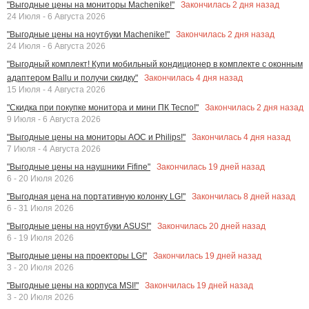
Закончилась
2
дня назад
"Выгодные цены на мониторы Machenike!"
24 Июля - 6 Августа 2026
Закончилась
2
дня назад
"Выгодные цены на ноутбуки Machenike!"
24 Июля - 6 Августа 2026
"Выгодный комплект! Купи мобильный кондиционер в комплекте с оконным
Закончилась
4
дня назад
адаптером Ballu и получи скидку"
15 Июля - 4 Августа 2026
Закончилась
2
дня назад
"Скидка при покупке монитора и мини ПК Tecno!"
9 Июля - 6 Августа 2026
Закончилась
4
дня назад
"Выгодные цены на мониторы AOC и Philips!"
7 Июля - 4 Августа 2026
Закончилась
19
дней назад
"Выгодные цены на наушники Fifine"
6 - 20 Июля 2026
Закончилась
8
дней назад
"Выгодная цена на портативную колонку LG!"
6 - 31 Июля 2026
Закончилась
20
дней назад
"Выгодные цены на ноутбуки ASUS!"
6 - 19 Июля 2026
Закончилась
19
дней назад
"Выгодные цены на проекторы LG!"
3 - 20 Июля 2026
Закончилась
19
дней назад
"Выгодные цены на корпуса MSI!"
3 - 20 Июля 2026