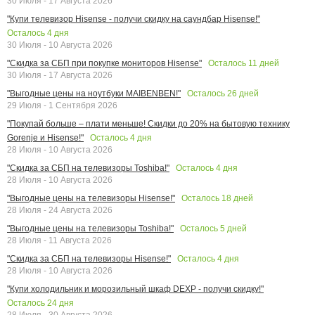
30 Июля - 17 Августа 2026
"Купи телевизор Hisense - получи скидку на саундбар Hisense!"
Осталось
4
дня
30 Июля - 10 Августа 2026
Осталось
11
дней
"Скидка за СБП при покупке мониторов Hisense"
30 Июля - 17 Августа 2026
Осталось
26
дней
"Выгодные цены на ноутбуки MAIBENBEN!"
29 Июля - 1 Сентября 2026
"Покупай больше – плати меньше! Скидки до 20% на бытовую технику
Осталось
4
дня
Gorenje и Hisense!"
28 Июля - 10 Августа 2026
Осталось
4
дня
"Скидка за СБП на телевизоры Toshiba!"
28 Июля - 10 Августа 2026
Осталось
18
дней
"Выгодные цены на телевизоры Hisense!"
28 Июля - 24 Августа 2026
Осталось
5
дней
"Выгодные цены на телевизоры Toshiba!"
28 Июля - 11 Августа 2026
Осталось
4
дня
"Скидка за СБП на телевизоры Hisense!"
28 Июля - 10 Августа 2026
"Купи холодильник и морозильный шкаф DEXP - получи скидку!"
Осталось
24
дня
28 Июля - 30 Августа 2026