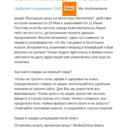
Цифровой супермаркет DNS
. Мы опубликовали
акцию "Выгодные цены на мониторы Machenike!", действие
которой начинается 29 Мая и заканчивается 11 Июня.
Поэтому если Вы житель города Комсомольск-на-Амуре
либо же его гость, детальненько изучите данные
предложения. Вполне возможно, здесь есть именно те
скидки в супермаркетах, что Вы так давно и безутешно
искали. Вооружитесь знаниями и вперед в ближайший к Вам
магазин на шопинг! Только будьте бдительны и внимательно
смотрите на дату, вдруг акция уже закончилась или еще не
началась.
Как найти скидки на нужный товар?
Чтобы не тратить силы, время и здоровье на поиск
определенного товара по акции, воспользуйтесь удобным
поиском на нашем сайте. Для Вас мы упростили все
максимально. Чтобы купить по акции, допустим, молоко,
введите в строку поиска это слово. Ничего сложного, все
предельно ясно. Нужно выбрать много всего и не забыть?
Отмечайте галочками нужное, и сохраняйте список покупок!
Акции и скидки супермаркетов во благо
Отчаялись искать желанную вещь? SkidkaOnline Вам в