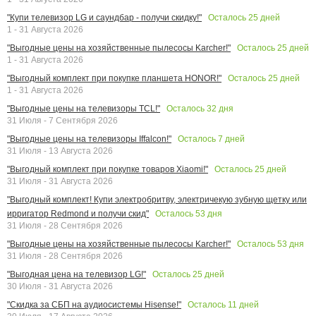
Осталось
25
дней
"Купи телевизор LG и саундбар - получи скидку!"
1 - 31 Августа 2026
Осталось
25
дней
"Выгодные цены на хозяйственные пылесосы Karcher!"
1 - 31 Августа 2026
Осталось
25
дней
"Выгодный комплект при покупке планшета HONOR!"
1 - 31 Августа 2026
Осталось
32
дня
"Выгодные цены на телевизоры TCL!"
31 Июля - 7 Сентября 2026
Осталось
7
дней
"Выгодные цены на телевизоры Iffalcon!"
31 Июля - 13 Августа 2026
Осталось
25
дней
"Выгодный комплект при покупке товаров Xiaomi!"
31 Июля - 31 Августа 2026
"Выгодный комплект! Купи электробритву, электричекую зубную щетку или
Осталось
53
дня
ирригатор Redmond и получи скид"
31 Июля - 28 Сентября 2026
Осталось
53
дня
"Выгодные цены на хозяйственные пылесосы Karcher!"
31 Июля - 28 Сентября 2026
Осталось
25
дней
"Выгодная цена на телевизор LG!"
30 Июля - 31 Августа 2026
Осталось
11
дней
"Скидка за СБП на аудиосистемы Hisense!"