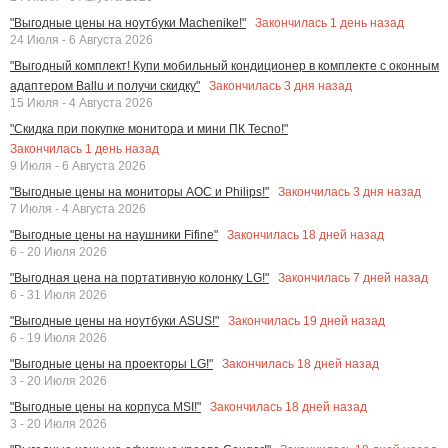
Закончилась
1
день назад
"Выгодные цены на ноутбуки Machenike!"
24 Июля - 6 Августа 2026
"Выгодный комплект! Купи мобильный кондиционер в комплекте с оконным
Закончилась
3
дня назад
адаптером Ballu и получи скидку"
15 Июля - 4 Августа 2026
"Скидка при покупке монитора и мини ПК Tecno!"
Закончилась
1
день назад
9 Июля - 6 Августа 2026
Закончилась
3
дня назад
"Выгодные цены на мониторы AOC и Philips!"
7 Июля - 4 Августа 2026
Закончилась
18
дней назад
"Выгодные цены на наушники Fifine"
6 - 20 Июля 2026
Закончилась
7
дней назад
"Выгодная цена на портативную колонку LG!"
6 - 31 Июля 2026
Закончилась
19
дней назад
"Выгодные цены на ноутбуки ASUS!"
6 - 19 Июля 2026
Закончилась
18
дней назад
"Выгодные цены на проекторы LG!"
3 - 20 Июля 2026
Закончилась
18
дней назад
"Выгодные цены на корпуса MSI!"
3 - 20 Июля 2026