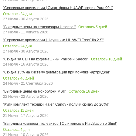
"Сервисные привилегии | Смартфоны HUAWEI серии Pura 90s"
Осталось
24
дня
27 Июля - 30 Августа 2026
Осталось
5
дней
"Выгодные цены на телевизоры Hisense!"
27 Июля - 11 Августа 2026
"Сервисные привилегии | Наушники HUAWEI FreeClip 2 S"
Осталось
24
дня
27 Июля - 30 Августа 2026
Осталось
10
дней
"Скидка за СБП на кофемашины Philips и Saeco!"
24 Июля - 16 Августа 2026
"Скидка 15% на систему фильтрации при покупке картриджа!"
Осталось
46
дней
24 Июля - 21 Сентября 2026
Осталось
16
дней
"Выгодные цены на моноблоки MSI!"
22 Июля - 22 Августа 2026
"Купи комплект техники Haier, Candy - получи скидку до 20%!"
Осталось
11
дней
21 Июля - 17 Августа 2026
"Выгодный комплект: телевизор TCL и консоль PlayStation 5 Slim!"
Осталось
4
дня
21 Июля - 10 Августа 2026