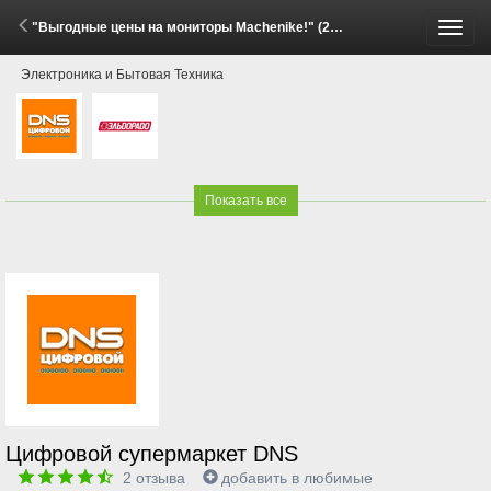
"Выгодные цены на мониторы Machenike!" (29 Мая - 11 Июня 2026)
Пере
Электроника и Бытовая Техника
меню
Показать все
Цифровой супермаркет DNS
2
отзыва
добавить в любимые