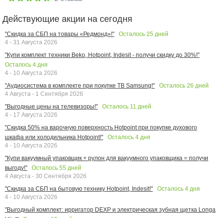
Действующие акции на сегодня
Осталось
25
дней
"Скидка за СБП на товары «Редмонд»!"
4 - 31 Августа 2026
"Купи комплект техники Beko, Hotpoint, Indesit - получи скидку до 30%!"
Осталось
4
дня
4 - 10 Августа 2026
Осталось
26
дней
"Аудиосистема в комплекте при покупке ТВ Samsung!"
4 Августа - 1 Сентября 2026
Осталось
11
дней
"Выгодные цены на телевизоры!"
4 - 17 Августа 2026
"Скидка 50% на варочную поверхность Hotpoint при покупке духового
Осталось
4
дня
шкафа или холодильника Hotpoint!"
4 - 10 Августа 2026
"Купи вакуумный упаковщик + рулон для вакуумного упаковщика = получи
Осталось
55
дней
выгоду!"
4 Августа - 30 Сентября 2026
Осталось
4
дня
"Скидка за СБП на бытовую технику Hotpoint, Indesit!"
4 - 10 Августа 2026
"Выгодный комплект: ирригатор DEXP и электрическая зубная щетка Longa