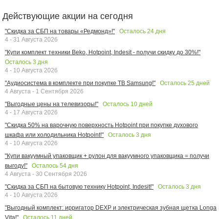
Действующие акции на сегодня
Осталось
24
дня
"Скидка за СБП на товары «Редмонд»!"
4 - 31 Августа 2026
"Купи комплект техники Beko, Hotpoint, Indesit - получи скидку до 30%!"
Осталось
3
дня
4 - 10 Августа 2026
Осталось
25
дней
"Аудиосистема в комплекте при покупке ТВ Samsung!"
4 Августа - 1 Сентября 2026
Осталось
10
дней
"Выгодные цены на телевизоры!"
4 - 17 Августа 2026
"Скидка 50% на варочную поверхность Hotpoint при покупке духового
Осталось
3
дня
шкафа или холодильника Hotpoint!"
4 - 10 Августа 2026
"Купи вакуумный упаковщик + рулон для вакуумного упаковщика = получи
Осталось
54
дня
выгоду!"
4 Августа - 30 Сентября 2026
Осталось
3
дня
"Скидка за СБП на бытовую технику Hotpoint, Indesit!"
4 - 10 Августа 2026
"Выгодный комплект: ирригатор DEXP и электрическая зубная щетка Longa
Осталось
11
дней
Vita!"