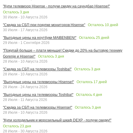
"Купи телевизор Hisense - получи скидку на саундбар Hisense!"
Осталось
3
дня
30 Июля - 10 Августа 2026
Осталось
10
дней
"Скидка за СБП при покупке мониторов Hisense"
30 Июля - 17 Августа 2026
Осталось
25
дней
"Выгодные цены на ноутбуки MAIBENBEN!"
29 Июля - 1 Сентября 2026
"Покупай больше – плати меньше! Скидки до 20% на бытовую технику
Осталось
3
дня
Gorenje и Hisense!"
28 Июля - 10 Августа 2026
Осталось
3
дня
"Скидка за СБП на телевизоры Toshiba!"
28 Июля - 10 Августа 2026
Осталось
17
дней
"Выгодные цены на телевизоры Hisense!"
28 Июля - 24 Августа 2026
Осталось
4
дня
"Выгодные цены на телевизоры Toshiba!"
28 Июля - 11 Августа 2026
Осталось
3
дня
"Скидка за СБП на телевизоры Hisense!"
28 Июля - 10 Августа 2026
"Купи холодильник и морозильный шкаф DEXP - получи скидку!"
Осталось
23
дня
28 Июля - 30 Августа 2026