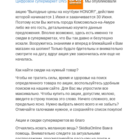
Цифровой супермаркет DNS
. Мы опубликовали
акцию "Выгодные цены на ноутбуки HONOR!", действие
которой начинается 1 Июня и заканчивается 30 Июня.
Поэтому если Вы житель города Комсомольск-на-Амуре
либо же его гость, детальненько изучите данные
предложения. Вполне возможно, здесь есть именно те
скидки в супермаркетах, что Вы так давно и безутешно
искали. Вооружитесь знаниями и вперед в ближайший к Вам
магазин на шопинг! Только будьте бдительны и внимательно
смотрите на дату, вдруг акция уже закончилась или еще не
началась.
Как найти скидки на нужный товар?
Чтобы не тратить силы, время и здоровье на поиск
определенного товара по акции, воспользуйтесь удобным
поиском на нашем сайте. Для Вас мы упростили все
максимально. Чтобы купить по акции, допустим, молоко,
введите в строку поиска это слово. Ничего сложного, все
предельно ясно. Нужно выбрать много всего и не забыть?
Отмечайте галочками нужное, и сохраняйте список покупок!
Акции и скидки супермаркетов во благо
Отчаялись искать желанную вещь? SkidkaOnline Вам в
помощь. Внимательно следите за актуальными
распродажами, просматривайте рассылку на почте и,