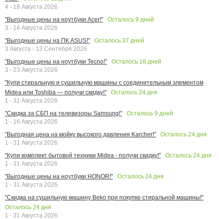
4 - 18 Августа 2026
Осталось
9
дней
"Выгодные цены на ноутбуки Acer!"
3 - 16 Августа 2026
Осталось
37
дней
"Выгодные цены на ПК ASUS!"
3 Августа - 13 Сентября 2026
Осталось
16
дней
"Выгодные цены на ноутбуки Tecno!"
3 - 23 Августа 2026
"Купи стиральную и сушильную машины с соединительным элементом
Осталось
24
дня
Midea или Toshiba — получи скидку!"
1 - 31 Августа 2026
Осталось
9
дней
"Скидка за СБП на телевизоры Samsung!"
1 - 16 Августа 2026
Осталось
24
дня
"Выгодная цена на мойку высокого давления Karcher!"
1 - 31 Августа 2026
Осталось
24
дня
"Купи комплект бытовой техники Midea - получи скидку!"
1 - 31 Августа 2026
Осталось
24
дня
"Выгодные цены на ноутбуки HONOR!"
1 - 31 Августа 2026
"Скидка на сушильную машину Beko при покупке стиральной машины!"
Осталось
24
дня
1 - 31 Августа 2026