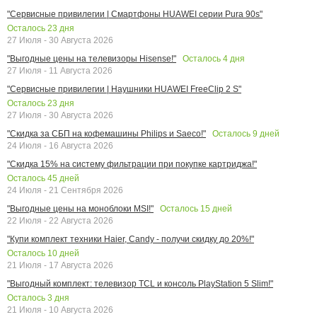
"Сервисные привилегии | Смартфоны HUAWEI серии Pura 90s"
Осталось
23
дня
27 Июля - 30 Августа 2026
Осталось
4
дня
"Выгодные цены на телевизоры Hisense!"
27 Июля - 11 Августа 2026
"Сервисные привилегии | Наушники HUAWEI FreeClip 2 S"
Осталось
23
дня
27 Июля - 30 Августа 2026
Осталось
9
дней
"Скидка за СБП на кофемашины Philips и Saeco!"
24 Июля - 16 Августа 2026
"Скидка 15% на систему фильтрации при покупке картриджа!"
Осталось
45
дней
24 Июля - 21 Сентября 2026
Осталось
15
дней
"Выгодные цены на моноблоки MSI!"
22 Июля - 22 Августа 2026
"Купи комплект техники Haier, Candy - получи скидку до 20%!"
Осталось
10
дней
21 Июля - 17 Августа 2026
"Выгодный комплект: телевизор TCL и консоль PlayStation 5 Slim!"
Осталось
3
дня
21 Июля - 10 Августа 2026