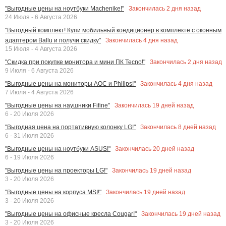
Закончилась
2
дня назад
"Выгодные цены на ноутбуки Machenike!"
24 Июля - 6 Августа 2026
"Выгодный комплект! Купи мобильный кондиционер в комплекте с оконным
Закончилась
4
дня назад
адаптером Ballu и получи скидку"
15 Июля - 4 Августа 2026
Закончилась
2
дня назад
"Скидка при покупке монитора и мини ПК Tecno!"
9 Июля - 6 Августа 2026
Закончилась
4
дня назад
"Выгодные цены на мониторы AOC и Philips!"
7 Июля - 4 Августа 2026
Закончилась
19
дней назад
"Выгодные цены на наушники Fifine"
6 - 20 Июля 2026
Закончилась
8
дней назад
"Выгодная цена на портативную колонку LG!"
6 - 31 Июля 2026
Закончилась
20
дней назад
"Выгодные цены на ноутбуки ASUS!"
6 - 19 Июля 2026
Закончилась
19
дней назад
"Выгодные цены на проекторы LG!"
3 - 20 Июля 2026
Закончилась
19
дней назад
"Выгодные цены на корпуса MSI!"
3 - 20 Июля 2026
Закончилась
19
дней назад
"Выгодные цены на офисные кресла Cougar!"
3 - 20 Июля 2026