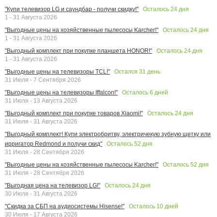
Осталось
24
дня
"Купи телевизор LG и саундбар - получи скидку!"
1 - 31 Августа 2026
Осталось
24
дня
"Выгодные цены на хозяйственные пылесосы Karcher!"
1 - 31 Августа 2026
Осталось
24
дня
"Выгодный комплект при покупке планшета HONOR!"
1 - 31 Августа 2026
Остался
31
день
"Выгодные цены на телевизоры TCL!"
31 Июля - 7 Сентября 2026
Осталось
6
дней
"Выгодные цены на телевизоры Iffalcon!"
31 Июля - 13 Августа 2026
Осталось
24
дня
"Выгодный комплект при покупке товаров Xiaomi!"
31 Июля - 31 Августа 2026
"Выгодный комплект! Купи электробритву, электричекую зубную щетку или
Осталось
52
дня
ирригатор Redmond и получи скид"
31 Июля - 28 Сентября 2026
Осталось
52
дня
"Выгодные цены на хозяйственные пылесосы Karcher!"
31 Июля - 28 Сентября 2026
Осталось
24
дня
"Выгодная цена на телевизор LG!"
30 Июля - 31 Августа 2026
Осталось
10
дней
"Скидка за СБП на аудиосистемы Hisense!"
30 Июля - 17 Августа 2026