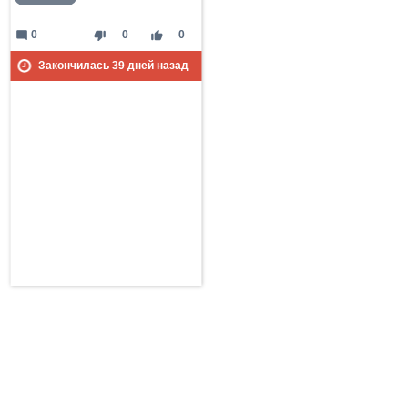
mode_comment
thumb_down
thumb_up
0
0
0
Закончилась
39
дней назад