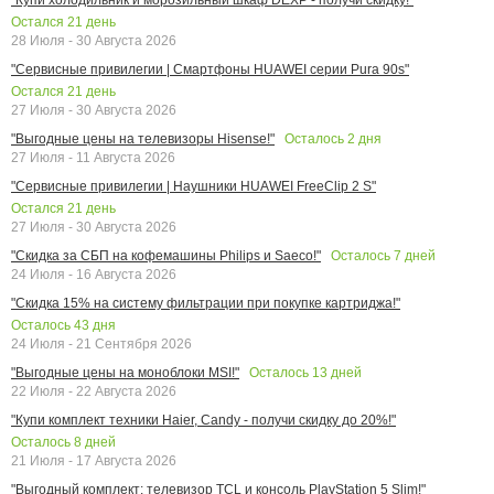
Остался
21
день
28 Июля - 30 Августа 2026
"Сервисные привилегии | Смартфоны HUAWEI серии Pura 90s"
Остался
21
день
27 Июля - 30 Августа 2026
Осталось
2
дня
"Выгодные цены на телевизоры Hisense!"
27 Июля - 11 Августа 2026
"Сервисные привилегии | Наушники HUAWEI FreeClip 2 S"
Остался
21
день
27 Июля - 30 Августа 2026
Осталось
7
дней
"Скидка за СБП на кофемашины Philips и Saeco!"
24 Июля - 16 Августа 2026
"Скидка 15% на систему фильтрации при покупке картриджа!"
Осталось
43
дня
24 Июля - 21 Сентября 2026
Осталось
13
дней
"Выгодные цены на моноблоки MSI!"
22 Июля - 22 Августа 2026
"Купи комплект техники Haier, Candy - получи скидку до 20%!"
Осталось
8
дней
21 Июля - 17 Августа 2026
"Выгодный комплект: телевизор TCL и консоль PlayStation 5 Slim!"