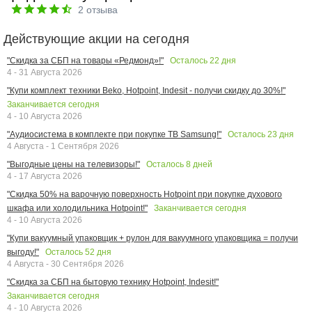
2
отзыва
Действующие акции на сегодня
Осталось
22
дня
"Скидка за СБП на товары «Редмонд»!"
4 - 31 Августа 2026
"Купи комплект техники Beko, Hotpoint, Indesit - получи скидку до 30%!"
Заканчивается сегодня
4 - 10 Августа 2026
Осталось
23
дня
"Аудиосистема в комплекте при покупке ТВ Samsung!"
4 Августа - 1 Сентября 2026
Осталось
8
дней
"Выгодные цены на телевизоры!"
4 - 17 Августа 2026
"Скидка 50% на варочную поверхность Hotpoint при покупке духового
Заканчивается сегодня
шкафа или холодильника Hotpoint!"
4 - 10 Августа 2026
"Купи вакуумный упаковщик + рулон для вакуумного упаковщика = получи
Осталось
52
дня
выгоду!"
4 Августа - 30 Сентября 2026
"Скидка за СБП на бытовую технику Hotpoint, Indesit!"
Заканчивается сегодня
4 - 10 Августа 2026