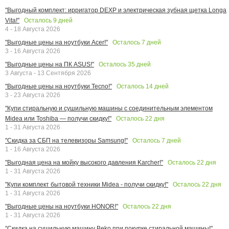
"Выгодный комплект: ирригатор DEXP и электрическая зубная щетка Longa
Осталось
9
дней
Vita!"
4 - 18 Августа 2026
Осталось
7
дней
"Выгодные цены на ноутбуки Acer!"
3 - 16 Августа 2026
Осталось
35
дней
"Выгодные цены на ПК ASUS!"
3 Августа - 13 Сентября 2026
Осталось
14
дней
"Выгодные цены на ноутбуки Tecno!"
3 - 23 Августа 2026
"Купи стиральную и сушильную машины с соединительным элементом
Осталось
22
дня
Midea или Toshiba — получи скидку!"
1 - 31 Августа 2026
Осталось
7
дней
"Скидка за СБП на телевизоры Samsung!"
1 - 16 Августа 2026
Осталось
22
дня
"Выгодная цена на мойку высокого давления Karcher!"
1 - 31 Августа 2026
Осталось
22
дня
"Купи комплект бытовой техники Midea - получи скидку!"
1 - 31 Августа 2026
Осталось
22
дня
"Выгодные цены на ноутбуки HONOR!"
1 - 31 Августа 2026
"Скидка на сушильную машину Beko при покупке стиральной машины!"