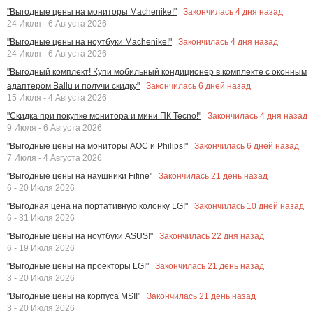
Закончилась
4
дня назад
"Выгодные цены на мониторы Machenike!"
24 Июля - 6 Августа 2026
Закончилась
4
дня назад
"Выгодные цены на ноутбуки Machenike!"
24 Июля - 6 Августа 2026
"Выгодный комплект! Купи мобильный кондиционер в комплекте с оконным
Закончилась
6
дней назад
адаптером Ballu и получи скидку"
15 Июля - 4 Августа 2026
Закончилась
4
дня назад
"Скидка при покупке монитора и мини ПК Tecno!"
9 Июля - 6 Августа 2026
Закончилась
6
дней назад
"Выгодные цены на мониторы AOC и Philips!"
7 Июля - 4 Августа 2026
Закончилась
21
день назад
"Выгодные цены на наушники Fifine"
6 - 20 Июля 2026
Закончилась
10
дней назад
"Выгодная цена на портативную колонку LG!"
6 - 31 Июля 2026
Закончилась
22
дня назад
"Выгодные цены на ноутбуки ASUS!"
6 - 19 Июля 2026
Закончилась
21
день назад
"Выгодные цены на проекторы LG!"
3 - 20 Июля 2026
Закончилась
21
день назад
"Выгодные цены на корпуса MSI!"
3 - 20 Июля 2026