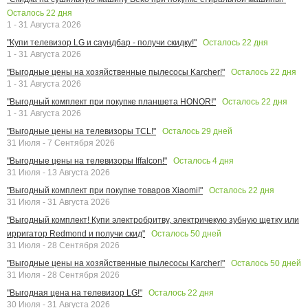
Осталось
22
дня
1 - 31 Августа 2026
Осталось
22
дня
"Купи телевизор LG и саундбар - получи скидку!"
1 - 31 Августа 2026
Осталось
22
дня
"Выгодные цены на хозяйственные пылесосы Karcher!"
1 - 31 Августа 2026
Осталось
22
дня
"Выгодный комплект при покупке планшета HONOR!"
1 - 31 Августа 2026
Осталось
29
дней
"Выгодные цены на телевизоры TCL!"
31 Июля - 7 Сентября 2026
Осталось
4
дня
"Выгодные цены на телевизоры Iffalcon!"
31 Июля - 13 Августа 2026
Осталось
22
дня
"Выгодный комплект при покупке товаров Xiaomi!"
31 Июля - 31 Августа 2026
"Выгодный комплект! Купи электробритву, электричекую зубную щетку или
Осталось
50
дней
ирригатор Redmond и получи скид"
31 Июля - 28 Сентября 2026
Осталось
50
дней
"Выгодные цены на хозяйственные пылесосы Karcher!"
31 Июля - 28 Сентября 2026
Осталось
22
дня
"Выгодная цена на телевизор LG!"
30 Июля - 31 Августа 2026