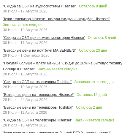
Осталось
8
дней
"Скидка за СБП на аудиосистемы Hisense!"
30 Июля - 17 Августа 2026
"Купи телевизор Hisense - получи скидку на саундбар Hisense!"
Заканчивается сегодня
30 Июля - 10 Августа 2026
Осталось
8
дней
"Скидка за СБП при покупке мониторов Hisense"
30 Июля - 17 Августа 2026
Осталось
23
дня
"Выгодные цены на ноутбуки MAIBENBEN!"
29 Июля - 1 Сентября 2026
"Покупай больше – плати меньше! Скидки до 20% на бытовую технику
Заканчивается сегодня
Gorenje и Hisense!"
28 Июля - 10 Августа 2026
Заканчивается сегодня
"Скидка за СБП на телевизоры Toshiba!"
28 Июля - 10 Августа 2026
Осталось
15
дней
"Выгодные цены на телевизоры Hisense!"
28 Июля - 24 Августа 2026
Осталось
2
дня
"Выгодные цены на телевизоры Toshiba!"
28 Июля - 11 Августа 2026
Заканчивается сегодня
"Скидка за СБП на телевизоры Hisense!"
28 Июля - 10 Августа 2026
"Купи холодильник и морозильный шкаф DEXP - получи скидку!"