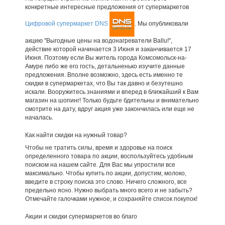
конкретные интересные предложения от супермаркетов
Цифровой супермаркет DNS
. Мы опубликовали
акцию "Выгодные цены на водонагреватели Ballu!",
действие которой начинается 3 Июня и заканчивается 17
Июня. Поэтому если Вы житель города Комсомольск-на-
Амуре либо же его гость, детальненько изучите данные
предложения. Вполне возможно, здесь есть именно те
скидки в супермаркетах, что Вы так давно и безутешно
искали. Вооружитесь знаниями и вперед в ближайший к Вам
магазин на шопинг! Только будьте бдительны и внимательно
смотрите на дату, вдруг акция уже закончилась или еще не
началась.
Как найти скидки на нужный товар?
Чтобы не тратить силы, время и здоровье на поиск
определенного товара по акции, воспользуйтесь удобным
поиском на нашем сайте. Для Вас мы упростили все
максимально. Чтобы купить по акции, допустим, молоко,
введите в строку поиска это слово. Ничего сложного, все
предельно ясно. Нужно выбрать много всего и не забыть?
Отмечайте галочками нужное, и сохраняйте список покупок!
Акции и скидки супермаркетов во благо