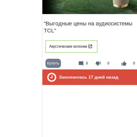
"Выгодные цены на аудиосистемы
TCL"
Акустические колонки
mode_comment
thumb_down
thumb_up
Купить
0
0
0
Закончилась
17
дней назад