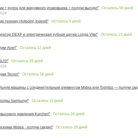
Осталось
56
дней
к + рулон для вакуумного упаковщика = получи выгоду!"
2026
Осталось
5
дней
 технику Hotpoint, Indesit!"
Осталось
13
дней
игатор DEXP и электрическая зубная щетка Longa Vita!"
Осталось
11
дней
ки Acer!"
Осталось
39
дней
SUS!"
2026
Осталось
18
дней
уки Tecno!"
льную машины с соединительным элементом Midea или Toshiba — получи скид
Осталось
11
дней
изоры Samsung!"
Осталось
26
дней
высокого давления Karcher!"
Осталось
26
дней
ехники Midea - получи скидку!"