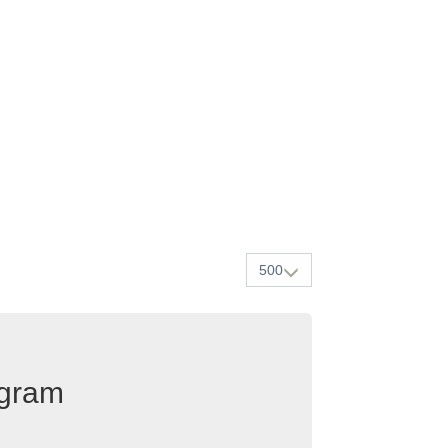
500
egram