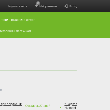
0
Подписаться
Избранное
Вход
 город? Выберите другой
атегориям и магазинам
ые
 при покупке ТВ
"Скидка 50% на варочную повер
Осталось
27
дней
Hotpoint при покупке духового 