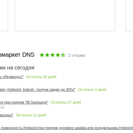
рмаркет DNS
2
отзыва
ии на сегодня
Осталось
26
дней
ы «Редмонд»!"
Осталось
5
дней
o, Hotpoint, Indesit - получи скидку до 30%!"
Осталось
27
дней
те при покупке ТВ Samsung!"
026
Осталось
12
дней
изоры!"
поверхность Hotpoint при покупке духового шкафа или холодильника Hotpoint!