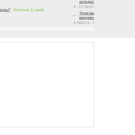
холодильника Hotpoint!"
4 - 10 Августа 2026
зоры!"
Осталось
12
дней
"Купи вакуумный упаковщик + р
вакуумного упаковщика = получи
4 Августа - 30 Сентября 2026