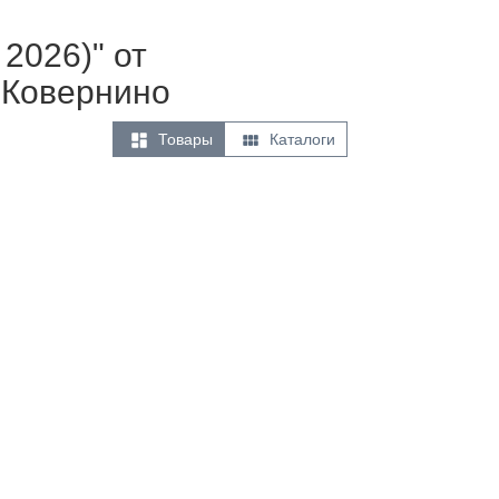
2026)" от
 Ковернино


Товары
Каталоги