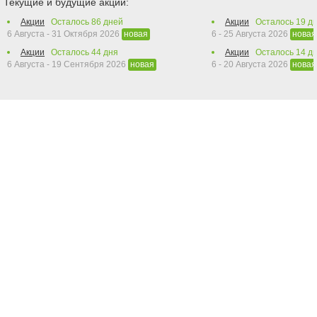
Текущие и будущие акции:
Акции
Осталось
86
дней
Акции
Осталось
19
дн
6 Августа - 31 Октября 2026
6 - 25 Августа 2026
новая
новая
Акции
Осталось
44
дня
Акции
Осталось
14
дн
6 Августа - 19 Сентября 2026
6 - 20 Августа 2026
новая
новая