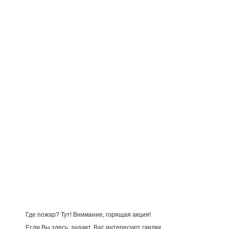
Где пожар? Тут! Внимание, горящая акция!
Если Вы здесь, значит, Вас интересуют скидки