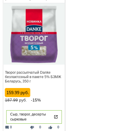
Творог рассыпчатый Danke
безлактозный в пакете 5% БЗМЖ
Беларусь, 350 г
159.99 руб.
187.99
руб.
-15%
Сыр, творог, десерты
сырковые
mode_comment
thumb_down
thumb_up
0
0
0