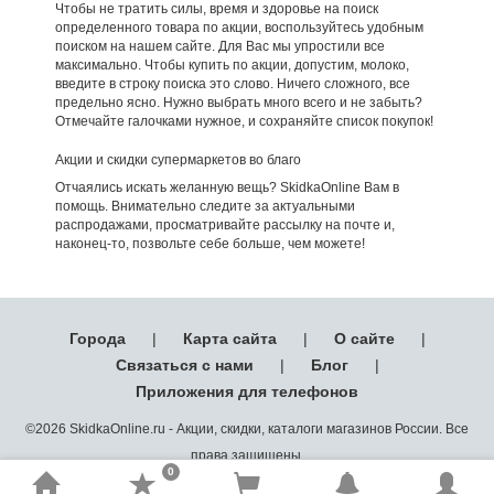
Чтобы не тратить силы, время и здоровье на поиск
определенного товара по акции, воспользуйтесь удобным
поиском на нашем сайте. Для Вас мы упростили все
максимально. Чтобы купить по акции, допустим, молоко,
введите в строку поиска это слово. Ничего сложного, все
предельно ясно. Нужно выбрать много всего и не забыть?
Отмечайте галочками нужное, и сохраняйте список покупок!
Акции и скидки супермаркетов во благо
Отчаялись искать желанную вещь? SkidkaOnline Вам в
помощь. Внимательно следите за актуальными
распродажами, просматривайте рассылку на почте и,
наконец-то, позвольте себе больше, чем можете!
Города
|
Карта сайта
|
О сайте
|
Связаться с нами
|
Блог
|
Приложения для телефонов
©2026 SkidkaOnline.ru - Акции, скидки, каталоги магазинов России. Все
права защищены.
0