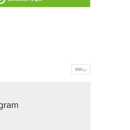
500
egram