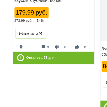
вкусом клубники, 60 мл
179.99 руб.
273.99
руб.
-34%
Зубные пасты
place
mode_comment
thumb_down
thumb_up
0
0
0
Зу
со
Осталось
73
дня
8
p