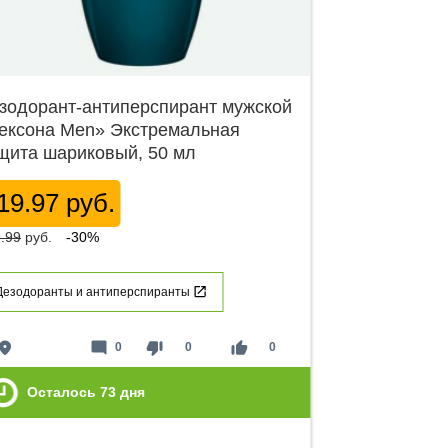
зодорант-антиперспирант мужской
ексона Men» Экстремальная
щита шариковый, 50 мл
19.97 руб.
.99
руб.
-30%
Дезодоранты и антиперспиранты
lace
mode_comment
thumb_down
thumb_up
0
0
0
Осталось
73
дня