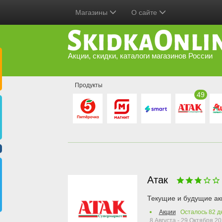
Магазины
О сайте
Акции, скидки, каталоги магазинов России
Продукты
49
Атак
Текущие и будущие ак
Акции
Осталось
82
д
8 Августа - 29 Октября 2