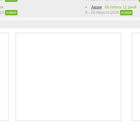
ня
Акции
Осталось
12
дней
026
8 - 20 Августа 2026
новая
новая