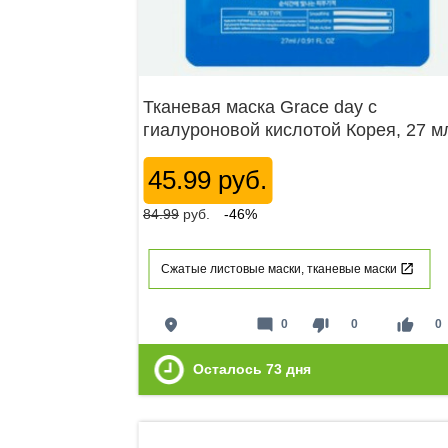
Тканевая маска Grace day с
гиалуроновой кислотой Корея, 27 м
45.99 руб.
84.99
руб.
-46%
Сжатые листовые маски, тканевые маски
place
mode_comment
thumb_down
thumb_up
0
0
0
Осталось
73
дня