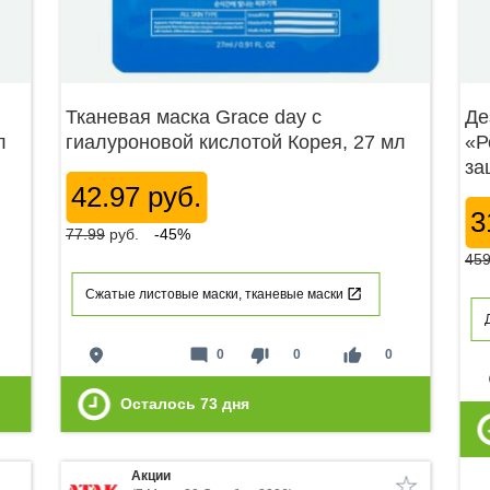
Тканевая маска Grace day с
Де
л
гиалуроновой кислотой Корея, 27 мл
«Р
за
42.97 руб.
3
77.99
руб.
-45%
459
Сжатые листовые маски, тканевые маски
place
mode_comment
thumb_down
thumb_up
0
0
0
p
Осталось
73
дня
Акции