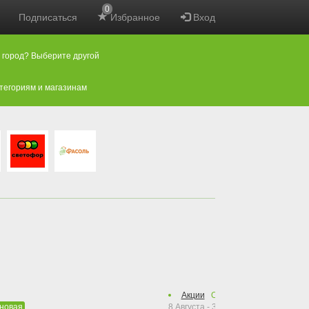
0
Подписаться
Избранное
Вход
 город? Выберите другой
атегориям и магазинам
Акции
Осталось
83
дня
8 Августа - 30 Октября 2026
новая
новая