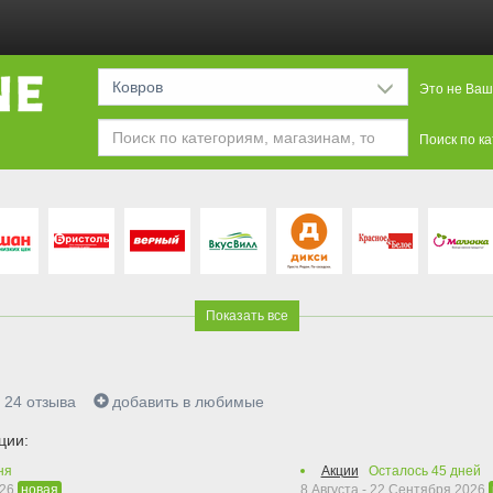
Ковров
Это не Ваш
Поиск по к
Показать все
24
отзыва
добавить в любимые
ции:
ня
Акции
Осталось
45
дней
026
8 Августа - 22 Сентября 2026
новая