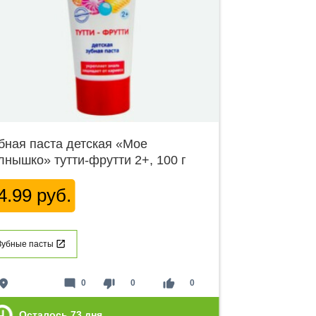
бная паста детская «Мое
лнышко» тутти-фрутти 2+, 100 г
4.99 руб.
Зубные пасты
lace
mode_comment
thumb_down
thumb_up
0
0
0
Осталось
73
дня