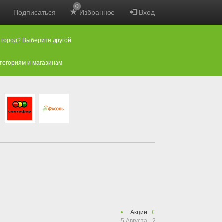
0
Подписаться
Избранное
Вход
 город? Выберите другой
атегориям и магазинам
Акции
Осталось
48
дней
5 Августа - 23 Сентября 2026