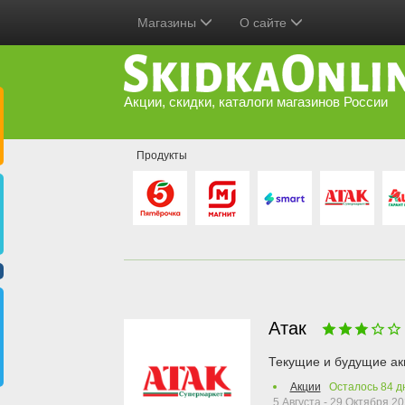
Магазины
О сайте
Акции, скидки, каталоги магазинов России
Продукты
Атак
Текущие и будущие ак
Акции
Осталось
84
д
5 Августа - 29 Октября 2