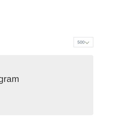
500
egram