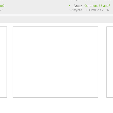
ней
Акции
Осталось
85
дней
026
5 Августа - 30 Октября 2026