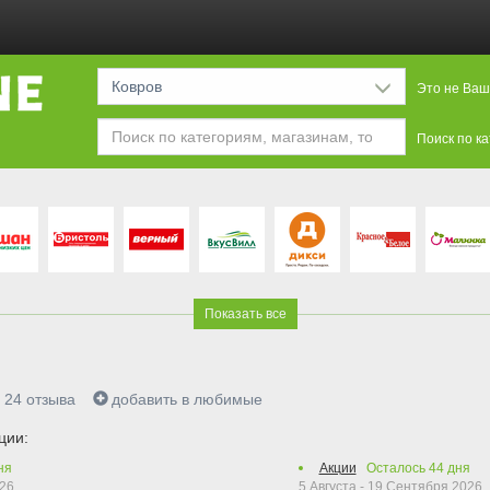
Ковров
Это не Ваш
Поиск по к
Показать все
24
отзыва
добавить в любимые
ции:
ня
Акции
Осталось
44
дня
026
5 Августа - 19 Сентября 2026