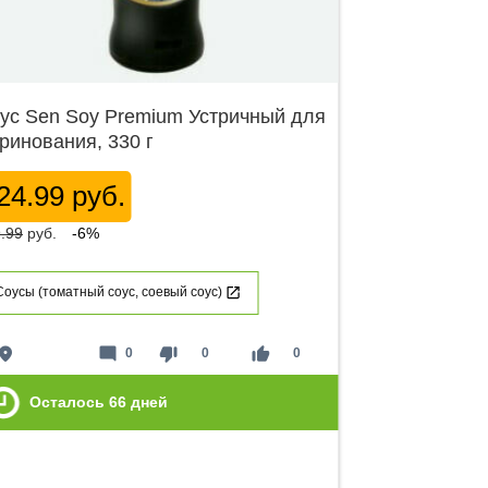
ус Sen Soy Premium Устричный для
ринования, 330 г
24.99 руб.
.99
руб.
-6%
Соусы (томатный соус, соевый соус)
lace
mode_comment
thumb_down
thumb_up
0
0
0
Осталось
66
дней