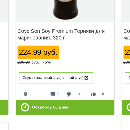
Соус Sen Soy Premium Терияки для
Со
маринования, 320 г
ма
224.99 руб.
2
239.99
руб.
-6%
239
Соусы (томатный соус, соевый соус)
place
mode_comment
thumb_down
thumb_up
p
0
0
0
Осталось
66
дней