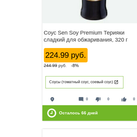
Соус Sen Soy Premium Терияки
сладкий для обжаривания, 320 г
224.99 руб.
244.99
руб.
-8%
Соусы (томатный соус, соевый соус)
place
mode_comment
thumb_down
thumb_up
0
0
0
Осталось
66
дней