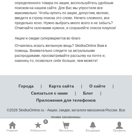
определенного товара по акции, воспользуйтесь удобным
поиском на нашем сайте. Для Вас мы упростили все
максимально. Чтобы купить по акции, допустим, молоко,
введите в строку поиска это слово. Ничего сложного, все
предельно ясно. Нужно выбрать много всего и не забыть?
Отмечайте галочками нужное, и сохраняйте список покупок!
Акции и скидки супермаркетов во благо
Отчаялись искать желанную вещь? SkidkaOnline Вам в
помощь. Внимательно следите за актуальными
распродажами, просматривайте рассылку на почте и,
наконец-то, позвольте себе больше, чем можете!
Города
|
Карта сайта
|
О сайте
|
Связаться с нами
|
Блог
|
Приложения для телефонов
©2026 SkidkaOnline.ru - Акции, скидки, каталоги магазинов России. Все
права защищены.
0
Главная
Избранное
Магазины
Входящие
Профиль