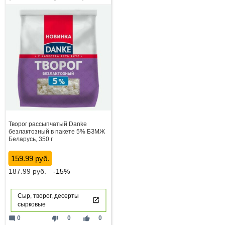
Творог рассыпчатый Danke
безлактозный в пакете 5% БЗМЖ
Беларусь, 350 г
159.99 руб.
187.99
руб.
-15%
Сыр, творог, десерты
сырковые
mode_comment
thumb_down
thumb_up
0
0
0