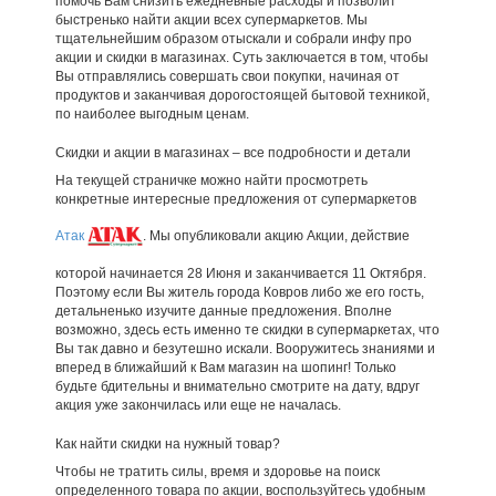
помочь Вам снизить ежедневные расходы и позволит
быстренько найти акции всех супермаркетов. Мы
тщательнейшим образом отыскали и собрали инфу про
акции и скидки в магазинах. Суть заключается в том, чтобы
Вы отправлялись совершать свои покупки, начиная от
продуктов и заканчивая дорогостоящей бытовой техникой,
по наиболее выгодным ценам.
Скидки и акции в магазинах – все подробности и детали
На текущей страничке можно найти просмотреть
конкретные интересные предложения от супермаркетов
Атак
. Мы опубликовали акцию Акции, действие
которой начинается 28 Июня и заканчивается 11 Октября.
Поэтому если Вы житель города Ковров либо же его гость,
детальненько изучите данные предложения. Вполне
возможно, здесь есть именно те скидки в супермаркетах, что
Вы так давно и безутешно искали. Вооружитесь знаниями и
вперед в ближайший к Вам магазин на шопинг! Только
будьте бдительны и внимательно смотрите на дату, вдруг
акция уже закончилась или еще не началась.
Как найти скидки на нужный товар?
Чтобы не тратить силы, время и здоровье на поиск
определенного товара по акции, воспользуйтесь удобным