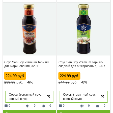
Соус Sen Soy Premium Терияки
Соус Sen Soy Premium Терияки
для маринования, 320 г
сладкий для обжаривания, 320 г
224.99 руб.
224.99 руб.
239.99
руб.
-6%
244.99
руб.
-8%
Соусы (томатный соус,
Соусы (томатный соус,
соевый соус)
соевый соус)
mode_comment
thumb_down
thumb_up
mode_comment
thumb_down
thumb_up
0
0
0
0
0
0