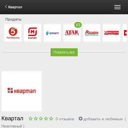
Квартал
Пере
Продукты
меню
43
Показать все
Квартал
0
отзывов
добавить в любимые
(
Неактивный )