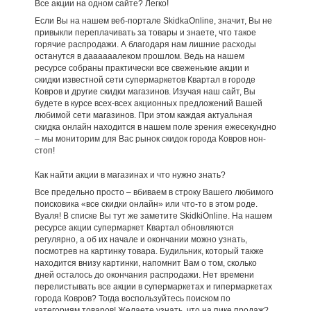
Все акции на одном сайте? Легко!
Если Вы на нашем веб-портале SkidkaOnline, значит, Вы не
привыкли переплачивать за товары и знаете, что такое
горячие распродажи. А благодаря нам лишние расходы
останутся в даааааалеком прошлом. Ведь на нашем
ресурсе собраны практически все свеженькие акции и
скидки известной сети супермаркетов Квартал в городе
Ковров и другие скидки магазинов. Изучая наш сайт, Вы
будете в курсе всех-всех акционных предложений Вашей
любимой сети магазинов. При этом каждая актуальная
скидка онлайн находится в нашем поле зрения ежесекундно
– мы мониторим для Вас рынок скидок города Ковров нон-
стоп!
Как найти акции в магазинах и что нужно знать?
Все предельно просто – вбиваем в строку Вашего любимого
поисковика «все скидки онлайн» или что-то в этом роде.
Вуаля! В списке Вы тут же заметите SkidkiOnline. На нашем
ресурсе акции супермаркет Квартал обновляются
регулярно, а об их начале и окончании можно узнать,
посмотрев на картинку товара. Будильник, который также
находится внизу картинки, напомнит Вам о том, сколько
дней осталось до окончания распродажи. Нет времени
перелистывать все акции в супермаркетах и гипермаркетах
города Ковров? Тогда воспользуйтесь поиском по
категориям товаров! Желаете узнать, что на пике продаж?