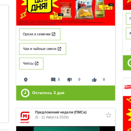
Орехи и семечки
p
Чаи и чайные смеси
Чипсы
place
mode_comment
thumb_down
thumb_up
0
0
0
Осталось
3
дня
Предложения недели (ПМСа)
(5 - 11 Августа 2026)