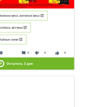
Вяленое мясо, копченое мясо
Колбаса, ветчина
Рыбные снеки
lace
mode_comment
thumb_down
thumb_up
0
0
0
Осталось
3
дня