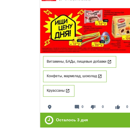
Витамины, БАДы, пищевые добавки
Конфеты, мармелад, шоколад
Круассаны
place
mode_comment
thumb_down
thumb_up
0
0
0
Осталось
3
дня