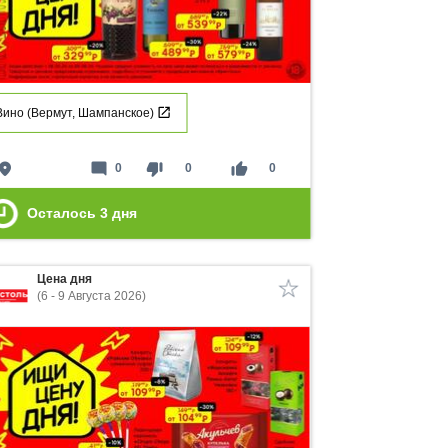
Вино (Вермут, Шампанское)
lace
mode_comment
thumb_down
thumb_up
0
0
0
Осталось
3
дня
Цена дня
(6 - 9 Августа 2026)