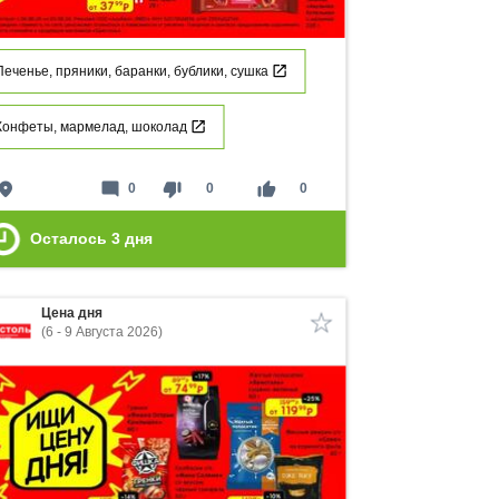
Печенье, пряники, баранки, бублики, сушка
Конфеты, мармелад, шоколад
lace
mode_comment
thumb_down
thumb_up
0
0
0
Осталось
3
дня
Цена дня
(6 - 9 Августа 2026)