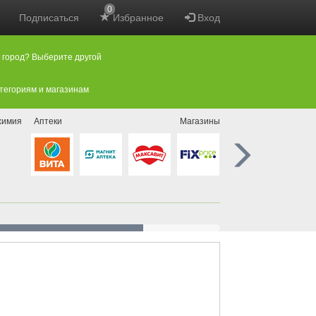
0
Подписаться
Избранное
Вход
 город? Выберите другой
атегориям и магазинам
химия
Аптеки
Магазины нового формата