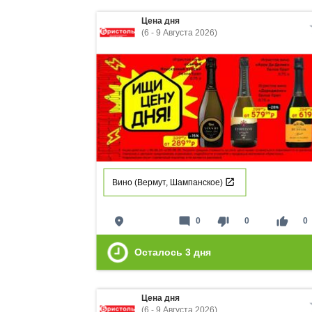
Цена дня
(6 - 9 Августа 2026)
Вино (Вермут, Шампанское)
place
mode_comment
thumb_down
thumb_up
0
0
0
Осталось
3
дня
Цена дня
(6 - 9 Августа 2026)