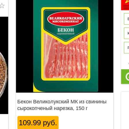
p
Бекон Великолукский МК из свинины
сырокопченый нарезка, 150 г
109.99 руб.