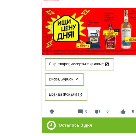
Сыр, творог, десерты сырковые
Виски, Бурбон
Бренди (Коньяк)
place
mode_comment
thumb_down
thumb_up
0
0
0
Осталось
3
дня