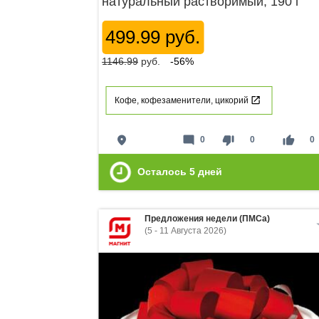
натуральный растворимый, 190 г
499.99 руб.
1146.99
руб.
-56%
Кофе, кофезаменители, цикорий
place
mode_comment
thumb_down
thumb_up
0
0
0
Осталось
5
дней
Предложения недели (ПМСа)
(5 - 11 Августа 2026)