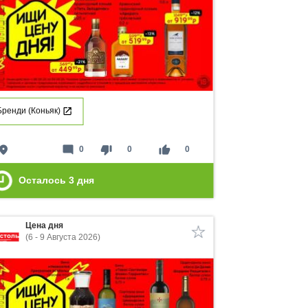
Бренди (Коньяк)
lace
mode_comment
thumb_down
thumb_up
0
0
0
Осталось
3
дня
Цена дня
(6 - 9 Августа 2026)