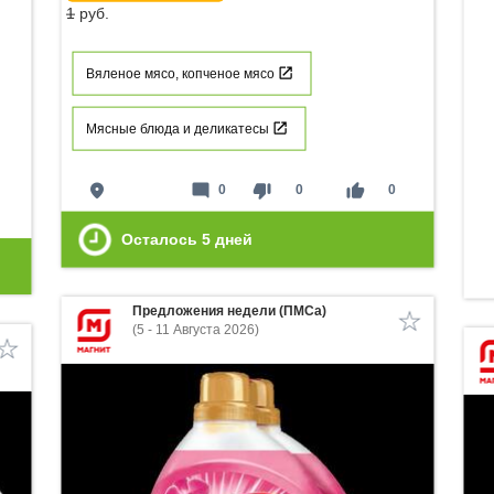
1
руб.
Вяленое мясо, копченое мясо
Мясные блюда и деликатесы
place
mode_comment
thumb_down
thumb_up
0
0
0
Осталось
5
дней
Предложения недели (ПМСа)
(5 - 11 Августа 2026)